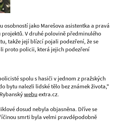
u osobností jako Marešova asistentka a pravá
 projektů. V druhé polovině předminulého
, takže její blízcí pojali podezření, že se
 proto policii, která jejich podezření
olicisté spolu s hasiči v jednom z pražských
do bytu nalezli lidské tělo bez známek života,"
n Rybanský
webu
extra.cz.
iklové dosud nebyla objasněna. Dříve se
příčinou smrti byla velmi pravděpodobně