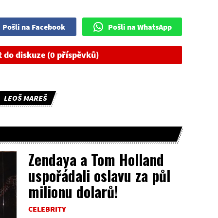
Pošli na Facebook
Pošli na WhatsApp
t do diskuze (0 příspěvků)
LEOŠ MAREŠ
Zendaya a Tom Holland
uspořádali oslavu za půl
milionu dolarů!
CELEBRITY