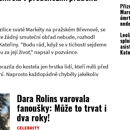
nové
Přiz
odha
Mare
úmrt
nedo
konc
azilice svaté Markéty na pražském Břevnově, se
Leoš
že žádný smuteční obřad nebude, rozhodl
spln
Kateřiny. "Budu rád, když se v tichosti sejdeme
asis
Kate
 za její život," napsal v pozvánce.
se u
razila do kostela jen hrstka lidí, kteří měli před
ní. Naprosto každopádně chyběly jakékoliv
Dara Rolins varovala
fanoušky: Může to trvat i
dva roky!
CELEBRITY