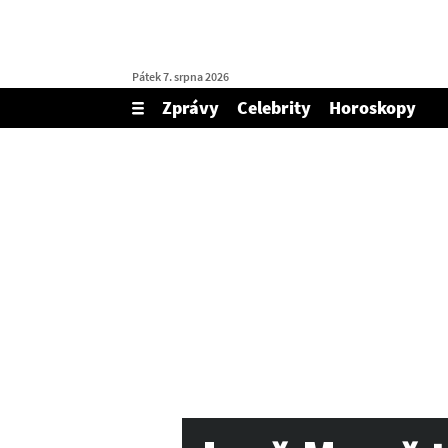
Pátek 7. srpna 2026
Zprávy
Celebrity
Horoskopy
Zobrazit/skrýt
menu