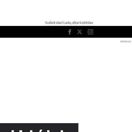
Svátek slaví Lada, zítra Soběslav
TOP
Facebook
Twitter
Instagram