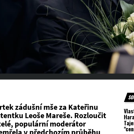
SO
vrtek zádušní mše za Kateřinu
Vlas
stentku Leoše Mareše. Rozloučit
Hara
řátelé, populární moderátor
Taje
"cen
zemřela v předchozím průběhu