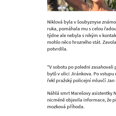
Niklová byla v šoubyznyse známo
ruka, pomáhala mu s celou řadou
týdne ale nebyla s nikým v kontaktu
mohlo něco hrozného stát. Zavolali
potvrdila.
"V sobotu po poledni zasahovali p
bytů v ulici Jiránkova. Po vstupu 
řekl pražský policejní mluvčí Ja
Náhlá smrt Marešovy asistentky N
nicméně objevila informace, že 
mozková příhoda.