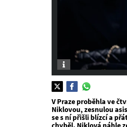
Info
Sdílet
Pošli
Pošli
na
na
na
X
Facebook
WhatsAppu
V Praze proběhla ve čt
Niklovou, zesnulou asi
se s ní přišli blízcí a p
chyběl. Niklová náhle 