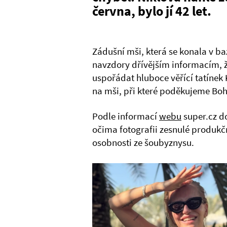
června, bylo jí 42 let.
Zádušní mši, která se konala v b
navzdory dřívějším informacím, 
uspořádat hluboce věřící tatínek 
na mši, při které poděkujeme Bohu
Podle informací
webu
super.cz do
očima fotografii zesnulé produkč
osobnosti ze šoubyznysu.