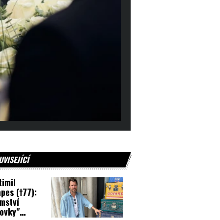
UVISEJÍCÍ
timil
pes (†77):
mství
ovky"