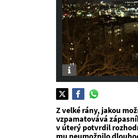
Info
Sdílet
Pošli
Pošli
na
na
na
X
Facebook
WhatsAppu
Z velké rány, jakou možn
vzpamatovává zápasní
v úterý potvrdil rozhod
mu neumožnilo dlouhod