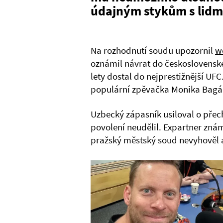
údajným stykům s lidmi
Na rozhodnutí soudu upozornil
w
oznámil návrat do československ
lety dostal do nejprestižnější UF
populární zpěvačka Monika Bagá
Uzbecký zápasník usiloval o přec
povolení neudělil. Expartner znám
pražský městský soud nevyhověl 