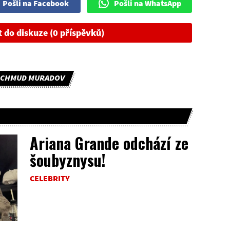
Pošli na Facebook
Pošli na WhatsApp
t do diskuze (0 příspěvků)
CHMUD MURADOV
Ariana Grande odchází ze
šoubyznysu!
CELEBRITY