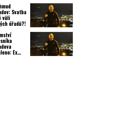
hmud
dov: Svatba
i vůli
ých úřadů?!
mství
sníka
adova
leno: Ex
árové se
il!