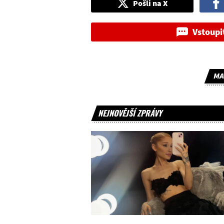
Pošli na X
Vstoupi
MA
NEJNOVĚJŠÍ ZPRÁVY