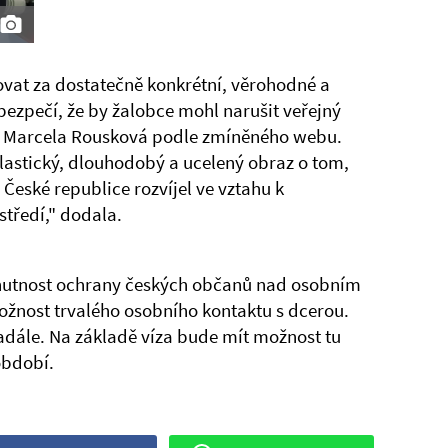
vat za dostatečně konkrétní, věrohodné a
bezpečí, že by žalobce mohl narušit veřejný
ě Marcela Rousková podle zmíněného webu.
astický, dlouhodobý a ucelený obraz o tom,
 České republice rozvíjel ve vztahu k
tředí," dodala.
e nutnost ochrany českých občanů nad osobním
žnost trvalého osobního kontaktu s dcerou.
nadále. Na základě víza bude mít možnost tu
období.