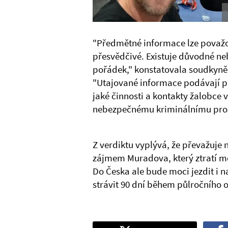
"Předmětné informace lze považo
přesvědčivé. Existuje důvodné ne
pořádek," konstatovala soudkyn
"Utajované informace podávají pl
jaké činnosti a kontakty žalobce v
nebezpečnému kriminálnímu pros
Z verdiktu vyplývá, že převažuj
zájmem Muradova, který ztratí mo
Do Česka ale bude moci jezdit i 
strávit 90 dní během půlročního 