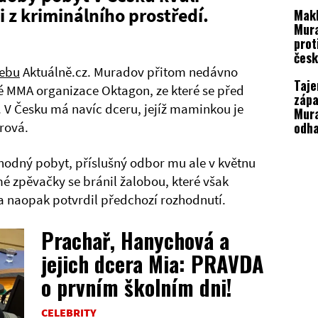
 z kriminálního prostředí.
Mak
Mura
prot
česk
ebu
Aktuálně.cz. Muradov přitom nedávno
Taje
é MMA organizace Oktagon, ze které se před
zápa
C. V Česku má navíc dceru, jejíž maminkou je
Mur
odha
rová.
Bag
ožen
hodný pobyt, příslušný odbor mu ale v květnu
é zpěvačky se bránil žalobou, které však
a naopak potvrdil předchozí rozhodnutí.
Prachař, Hanychová a
jejich dcera Mia: PRAVDA
o prvním školním dni!
CELEBRITY