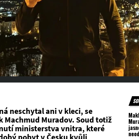
SO
á neschytal ani v kleci, se
Mak
k Machmud Muradov. Soud totiž
Mur
nutí ministerstva vnitra, které
jasn
neod
obý pobyt v Česku kvůli