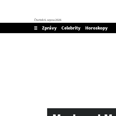
Čtvrtek 6. srpna 2026
Zprávy
Celebrity
Horoskopy
Zobrazit/skrýt
menu