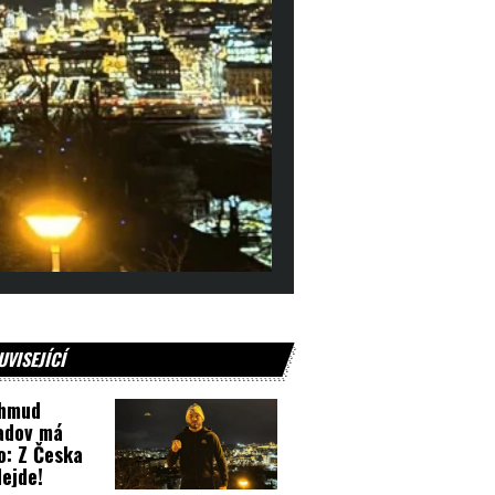
UVISEJÍCÍ
hmud
adov má
o: Z Česka
ejde!