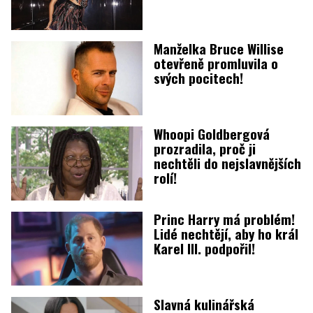
Manželka Bruce Willise
otevřeně promluvila o
svých pocitech!
Whoopi Goldbergová
prozradila, proč ji
nechtěli do nejslavnějších
rolí!
Princ Harry má problém!
Lidé nechtějí, aby ho král
Karel III. podpořil!
Slavná kulinářská