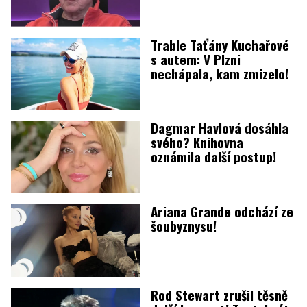
Trable Taťány Kuchařové
s autem: V Plzni
nechápala, kam zmizelo!
Dagmar Havlová dosáhla
svého? Knihovna
oznámila další postup!
Ariana Grande odchází ze
šoubyznysu!
Rod Stewart zrušil těsně