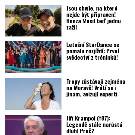
Jsou chvíle, na které
nejde být připraven!
Honza Musil teď jednu
zažil
Letošní StarDance se
pomalu rozjíždí: První
svědectví z tréninků!
Tropy zůstávají zejména
na Moravě! Vrátí se i
jinam, avizují experti
Jiří Krampol (†87):
Legendě stále narůstá
dluh! Proč?