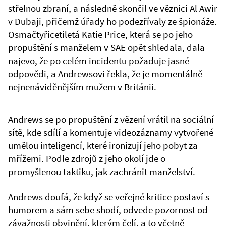
střelnou zbraní, a následně skončil ve věznici Al Awir
v Dubaji, přičemž úřady ho podezřívaly ze špionáže.
Osmačtyřicetiletá Katie Price, která se po jeho
propuštění s manželem v SAE opět shledala, dala
najevo, že po celém incidentu požaduje jasné
odpovědi, a Andrewsovi řekla, že je momentálně
nejnenáviděnějším mužem v Británii.
Andrews se po propuštění z vězení vrátil na sociální
sítě, kde sdílí a komentuje videozáznamy vytvořené
umělou inteligencí, které ironizují jeho pobyt za
mřížemi. Podle zdrojů z jeho okolí jde o
promyšlenou taktiku, jak zachránit manželství.
Andrews doufá, že když se veřejné kritice postaví s
humorem a sám sebe shodí, odvede pozornost od
závažnosti obvinění, kterým čelí, a to včetně