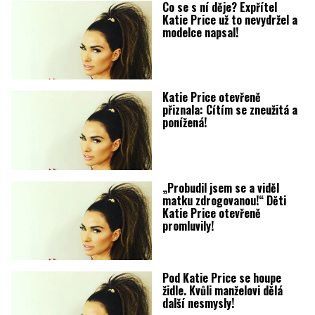
Co se s ní děje? Expřítel
Katie Price už to nevydržel a
modelce napsal!
Katie Price otevřeně
přiznala: Cítím se zneužitá a
ponížená!
„Probudil jsem se a viděl
matku zdrogovanou!“ Děti
Katie Price otevřeně
promluvily!
Pod Katie Price se houpe
židle. Kvůli manželovi dělá
další nesmysly!