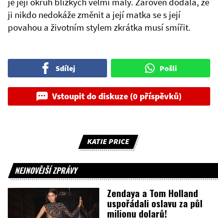
je její okruh blízkých velmi malý. Zároveň dodala, že
ji nikdo nedokáže změnit a její matka se s její
povahou a životním stylem zkrátka musí smířit.
Sdílej
Pošli
Vstoupit do diskuze (0 příspěvků)
KATIE PRICE
NEJNOVĚJŠÍ ZPRÁVY
Zendaya a Tom Holland
uspořádali oslavu za půl
milionu dolarů!