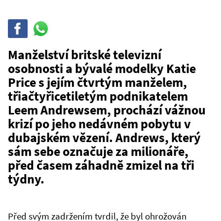
Sdílet
Sdílej
na
WhatsAppu
Manželství britské televizní
osobnosti a bývalé modelky Katie
Price s jejím čtvrtým manželem,
třiačtyřicetiletým podnikatelem
Leem Andrewsem, prochází vážnou
krizí po jeho nedávném pobytu v
dubajském vězení. Andrews, který
sám sebe označuje za milionáře,
před časem záhadně zmizel na tři
týdny.
Před svým zadržením tvrdil, že byl ohrožován