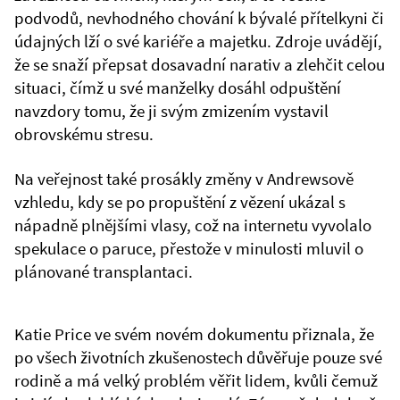
podvodů, nevhodného chování k bývalé přítelkyni či
údajných lží o své kariéře a majetku. Zdroje uvádějí,
že se snaží přepsat dosavadní narativ a zlehčit celou
situaci, čímž u své manželky dosáhl odpuštění
navzdory tomu, že ji svým zmizením vystavil
obrovskému stresu.
Na veřejnost také prosákly změny v Andrewsově
vzhledu, kdy se po propuštění z vězení ukázal s
nápadně plnějšími vlasy, což na internetu vyvolalo
spekulace o paruce, přestože v minulosti mluvil o
plánované transplantaci.
Katie Price ve svém novém dokumentu přiznala, že
po všech životních zkušenostech důvěřuje pouze své
rodině a má velký problém věřit lidem, kvůli čemuž