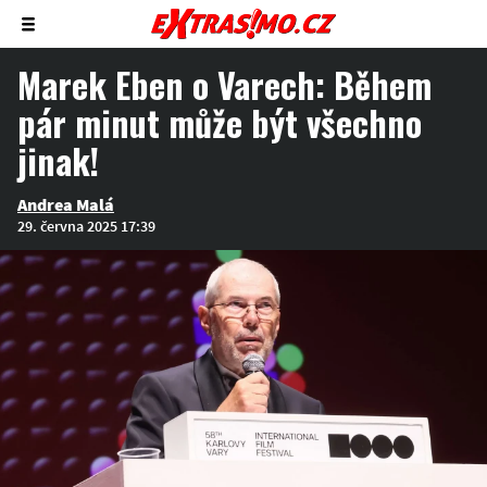
Zobrazit/skrýt
menu
Marek Eben o Varech: Během
pár minut může být všechno
jinak!
Andrea Malá
29. června 2025 17:39