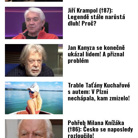
Jiří Krampol (†87):
Legendě stále narůstá
dluh! Proč?
Jan Kanyza se konečně
ukázal lidem! A přiznal
problém
Trable Taťány Kuchařové
s autem: V Plzni
nechápala, kam zmizelo!
Pohřeb Milana Knížáka
(†86): Česko se naposledy
rozloučilo!