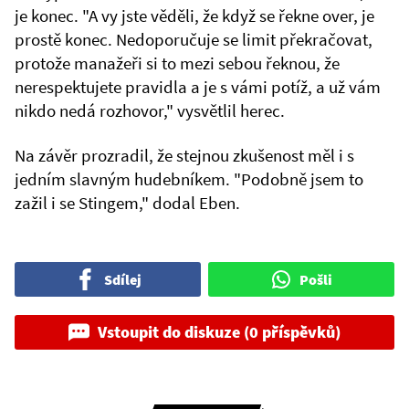
je konec. "A vy jste věděli, že když se řekne over, je
prostě konec. Nedoporučuje se limit překračovat,
protože manažeři si to mezi sebou řeknou, že
nerespektujete pravidla a je s vámi potíž, a už vám
nikdo nedá rozhovor," vysvětlil herec.
Na závěr prozradil, že stejnou zkušenost měl i s
jedním slavným hudebníkem. "Podobně jsem to
zažil i se Stingem," dodal Eben.
Sdílej
Pošli
Vstoupit do diskuze (0 příspěvků)