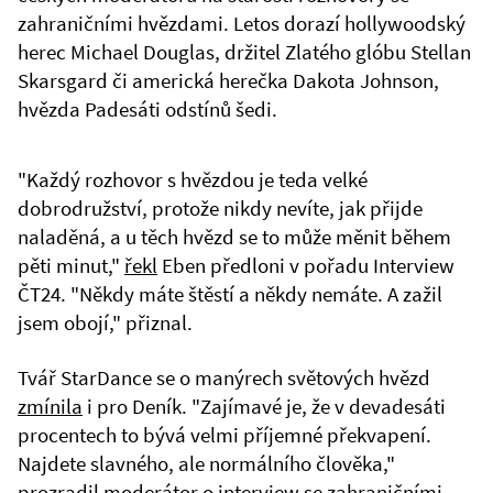
zahraničními hvězdami. Letos dorazí hollywoodský
herec Michael Douglas, držitel Zlatého glóbu Stellan
Skarsgard či americká herečka Dakota Johnson,
hvězda Padesáti odstínů šedi.
"Každý rozhovor s hvězdou je teda velké
dobrodružství, protože nikdy nevíte, jak přijde
naladěná, a u těch hvězd se to může měnit během
pěti minut,"
řekl
Eben předloni v pořadu Interview
ČT24. "Někdy máte štěstí a někdy nemáte. A zažil
jsem obojí," přiznal.
Tvář StarDance se o manýrech světových hvězd
zmínila
i pro Deník. "Zajímavé je, že v devadesáti
procentech to bývá velmi příjemné překvapení.
Najdete slavného, ale normálního člověka,"
prozradil moderátor o interview se zahraničními