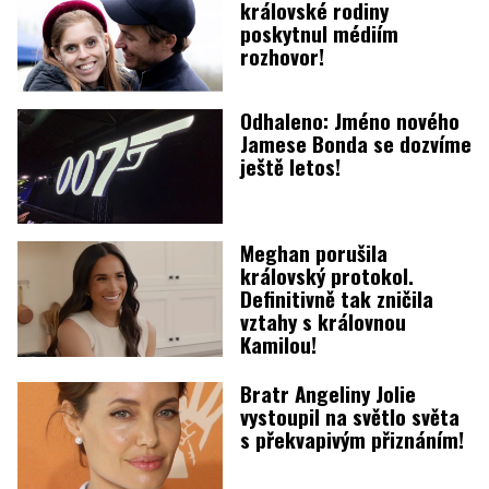
královské rodiny
poskytnul médiím
rozhovor!
Odhaleno: Jméno nového
Jamese Bonda se dozvíme
ještě letos!
Meghan porušila
královský protokol.
Definitivně tak zničila
vztahy s královnou
Kamilou!
Bratr Angeliny Jolie
vystoupil na světlo světa
s překvapivým přiznáním!