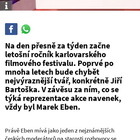
Info
Sdílet
Sdílej
na
WhatsAppu
Na den přesně za týden začne
letošní ročník karlovarského
filmového festivalu. Poprvé po
mnoha letech bude chybět
nejvýraznější tvář, konkrétně Jiří
Bartoška. V závěsu za ním, co se
týká reprezentace akce navenek,
vždy byl Marek Eben.
Právě Eben mívá jako jeden z nejznámějších
českých moderátorů na starosti rozhovory se