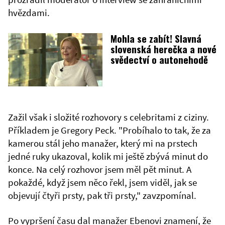
hvězdami.
Mohla se zabít! Slavná
slovenská herečka a nové
svědectví o autonehodě
Zažil však i složité rozhovory s celebritami z ciziny.
Příkladem je Gregory Peck. "Probíhalo to tak, že za
kamerou stál jeho manažer, který mi na prstech
jedné ruky ukazoval, kolik mi ještě zbývá minut do
konce. Na celý rozhovor jsem měl pět minut. A
pokaždé, když jsem něco řekl, jsem viděl, jak se
objevují čtyři prsty, pak tři prsty," zavzpomínal.
Po vypršení času dal manažer Ebenovi znamení, že