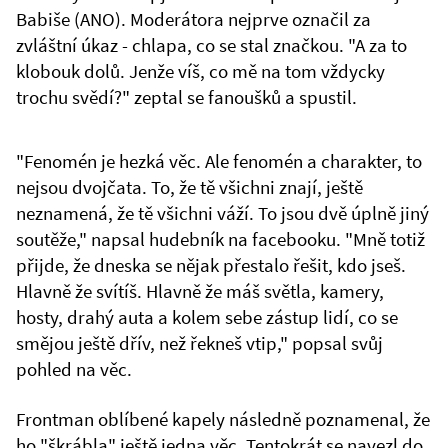
Babiše (ANO). Moderátora nejprve označil za
zvláštní úkaz - chlapa, co se stal značkou. "A za to
klobouk dolů. Jenže víš, co mě na tom vždycky
trochu svědí?" zeptal se fanoušků a spustil.
"Fenomén je hezká věc. Ale fenomén a charakter, to
nejsou dvojčata. To, že tě všichni znají, ještě
neznamená, že tě všichni váží. To jsou dvě úplně jiný
soutěže," napsal hudebník na facebooku. "Mně totiž
přijde, že dneska se nějak přestalo řešit, kdo jseš.
Hlavně že svítíš. Hlavně že máš světla, kamery,
hosty, drahý auta a kolem sebe zástup lidí, co se
smějou ještě dřív, než řekneš vtip," popsal svůj
pohled na věc.
Frontman oblíbené kapely následně poznamenal, že
ho "škrábla" ještě jedna věc. Tentokrát se navezl do