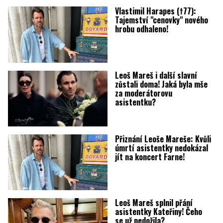
Vlastimil Harapes (†77):
Tajemství "cenovky" nového
hrobu odhaleno!
Leoš Mareš i další slavní
zůstali doma! Jaká byla mše
za moderátorovu
asistentku?
Přiznání Leoše Mareše: Kvůli
úmrtí asistentky nedokázal
jít na koncert Farne!
Leoš Mareš splnil přání
asistentky Kateřiny! Čeho
se už nedožila?