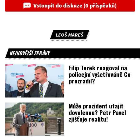
Vstoupit do diskuze (0 příspěvků)
LEOŠ MAREŠ
NEJNOVĚJŠÍ ZPRÁVY
Filip Turek reagoval na
policejní vyšetřování! Co
prozradil?
Může prezident utajit
dovolenou? Petr Pavel
zjišťuje realitu!