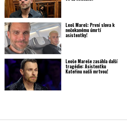
Leoš Mareš: První slova k
nečekanému úmrtí
asistentky!
Leoše Mareše zasáhla další
tragédie: Asistentku
Kateřinu našli mrtvou!