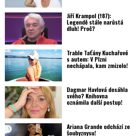
Jiří Krampol (†87):
Legendě stále narůstá
dluh! Proč?
Trable Taťány Kuchařové
s autem: V Plzni
nechápala, kam zmizelo!
Dagmar Havlová dosáhla
svého? Knihovna
oznámila další postup!
Ariana Grande odchází ze
šoubyznysu!