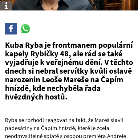
Info
Sdílet
Sdílej
na
WhatsAppu
Kuba Ryba je frontmanem populární
kapely Rybičky 48, ale rád se také
vyjadřuje k veřejnému dění. V těchto
dnech si nebral servítky kvůli oslavě
narozenin Leoše Mareše na Čapím
hnízdě, kde nechyběla řada
hvězdných hostů.
Ryba se rozhodl reagovat na fakt, že Mareš slavil
padesátiny na Čapím hnízdě, které je zcela
neodmyslitelně spjaté s osobou premiéra Andreje