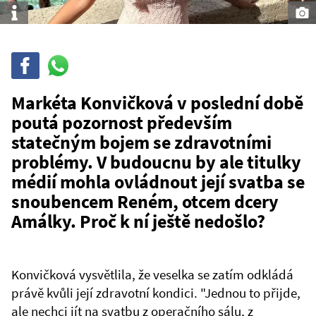
Info
Sdílet
Sdílej
na
WhatsAppu
Markéta Konvičková v poslední době
poutá pozornost především
statečným bojem se zdravotními
problémy. V budoucnu by ale titulky
médií mohla ovládnout její svatba se
snoubencem Reném, otcem dcery
Amálky. Proč k ní ještě nedošlo?
Konvičková vysvětlila, že veselka se zatím odkládá
právě kvůli její zdravotní kondici. "Jednou to přijde,
ale nechci jít na svatbu z operačního sálu, z