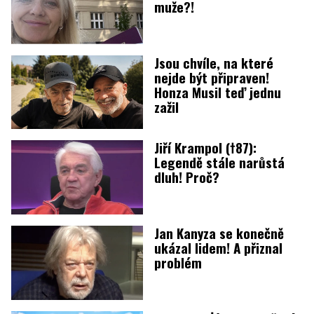
muže?!
Jsou chvíle, na které
nejde být připraven!
Honza Musil teď jednu
zažil
Jiří Krampol (†87):
Legendě stále narůstá
dluh! Proč?
Jan Kanyza se konečně
ukázal lidem! A přiznal
problém