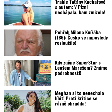
Trable Taťány Kuchařové
s autem: V Plzni
nechápala, kam zmizelo!
Pohřeb Milana Knížáka
(†86): Česko se naposledy
rozloučilo!
Kdy začne SuperStar s
Leošem Marešem? Známe
podrobnosti!
Meghan si to nenechala
líbit! Proti kritice se
rázně ohradila!