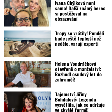
Ivana Chýlková není
sama! Další známý herec
si postěžoval na
obsazování
Tropy se vrátily! Pondělí
bude ještě teplejší než
neděle, varují experti
Helena Vondráčková
otevřeně o manželství:
Rozhodl osudový let do
zahraničí!
Tajemství Jiřiny
Bohdalové: Legenda
vysvětlila, jak se udržuje
ve skvělé formě!