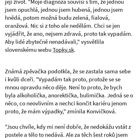
její život. "Moje diagnóza souvisí s tím, že jednou
jsem opuchlá, jednou jsem hubená, jednou jsem
hnědá, potom možná budu zelená, fialová,
oranžová. Nic si z toho ale nedělám. Chci se jen
vyjádřit, že ano, nejsem zdravá, proto tak vypadám.
Aby lidé zbytečně nenadávali," vysvětlila
slovenskému webu
Topky.sk
.
Známá zpěvačka podotkla, že se zastala sama sebe
i kvůli dceři. "Vypadám tak proto, protože se se
mnou opravdu něco děje. Není to proto, že bych
byla alkoholička, anorektička, bulimička. Jedná se o
něco, co neovlivním a nechci končit kariéru jenom
proto, že mám výpadky," zmínila Konvičková.
"Jsou chvíle, kdy mi není dobře, že nedokážu vstát z
postele a tělo to nedává. Ale za těch šest roků jsem