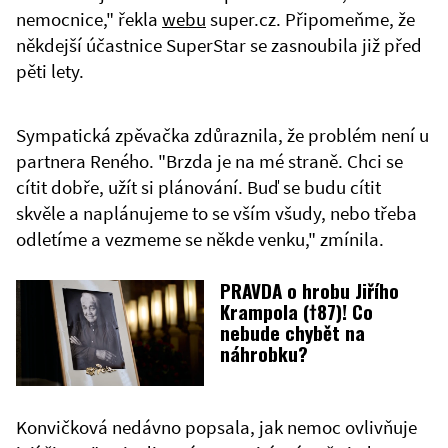
nemocnice," řekla
webu
super.cz. Připomeňme, že
někdejší účastnice SuperStar se zasnoubila již před
pěti lety.
Sympatická zpěvačka zdůraznila, že problém není u
partnera Reného. "Brzda je na mé straně. Chci se
cítit dobře, užít si plánování. Buď se budu cítit
skvěle a naplánujeme to se vším všudy, nebo třeba
odletíme a vezmeme se někde venku," zmínila.
PRAVDA o hrobu Jiřího
Krampola (†87)! Co
nebude chybět na
náhrobku?
Konvičková nedávno popsala, jak nemoc ovlivňuje