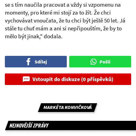
se s tím naučila pracovat a vždy si vzpomenu na
momenty, pro které mi stojí za to žít. Že chci
vychovávat vnoučata, že tu chci být ještě 50 let. Já
stále tu chuť mám a ani si nepřipouštím, že by to
mělo být jinak," dodala.
Sdílej
Pošli
Vstoupit do diskuze (0 příspěvků)
MARKÉTA KONVIČKOVÁ
NEJNOVĚJŠÍ ZPRÁVY