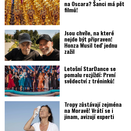
na Oscara? Šanci má pět
filmů!
Jsou chvíle, na které
nejde být připraven!
Honza Musil teď jednu
zažil
Letošní StarDance se
pomalu rozjíždí: První
svědectví z tréninků!
Tropy zůstávají zejména
na Moravě! Vrátí se i
jinam, avizují experti