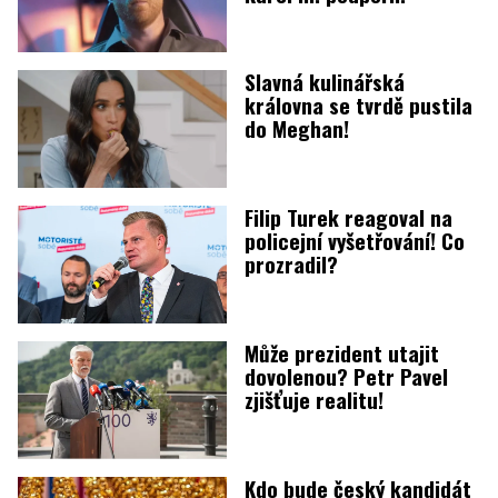
Slavná kulinářská
královna se tvrdě pustila
do Meghan!
Filip Turek reagoval na
policejní vyšetřování! Co
prozradil?
Může prezident utajit
dovolenou? Petr Pavel
zjišťuje realitu!
Kdo bude český kandidát