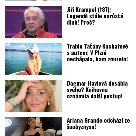
Jiří Krampol (†87):
Legendě stále narůstá
dluh! Proč?
Trable Taťány Kuchařové
s autem: V Plzni
nechápala, kam zmizelo!
Dagmar Havlová dosáhla
svého? Knihovna
oznámila další postup!
Ariana Grande odchází ze
šoubyznysu!