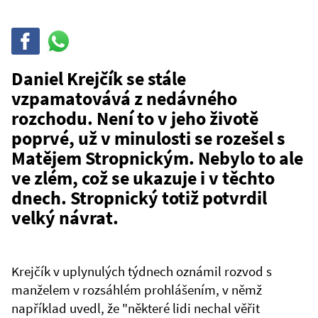
Sdílet
Sdílej
na
WhatsAppu
Daniel Krejčík se stále
vzpamatovává z nedávného
rozchodu. Není to v jeho životě
poprvé, už v minulosti se rozešel s
Matějem Stropnickým. Nebylo to ale
ve zlém, což se ukazuje i v těchto
dnech. Stropnický totiž potvrdil
velký návrat.
Krejčík v uplynulých týdnech oznámil rozvod s
manželem v rozsáhlém prohlášením, v němž
například uvedl, že "některé lidi nechal věřit