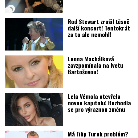
Rod Stewart zrušil těsně
další koncert! Tentokrát
za to ale nemohl!
Leona Machálková
zavzpomínala na Ivetu
Bartošovou!
Lela Vémola otevřela
novou kapitolu! Rozhodla
se pro výraznou změnu
Má Filip Turek problém?