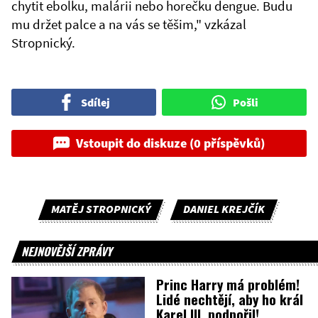
chytit ebolku, malárii nebo horečku dengue. Budu
mu držet palce a na vás se těšim," vzkázal
Stropnický.
Sdílej
Pošli
Vstoupit do diskuze (0 příspěvků)
MATĚJ STROPNICKÝ
DANIEL KREJČÍK
NEJNOVĚJŠÍ ZPRÁVY
Princ Harry má problém!
Lidé nechtějí, aby ho král
Karel III. podpořil!