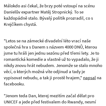
Málokdo asi čekal, že brzy poté vstoupí na scénu
Danielův expartner Matěj Stropnický. To se
každopádně stalo. Bývalý politik prozradil, co s
Krejčíkem chystá.
"Letos se na zámecké divadelní léto vrací naše
společná hra s Danem s názvem 4000 DNŮ, kterou
jsme tu hráli jen jednu sezónu před třemi lety. Je to
romantická komedie a vlastně už to vypadalo, že ji
nikdy znovu hrát nebudem. Jenomže se stalo mnoho
věcí, o kterých možná víte odjinud a tady je
vypisovat nebudu, a tak ji prostě hrajem,"
napsal
na
facebooku.
"Jenom teda Dan, kterej mezitím začal dělat pro
UNICEF a jede před festivalem do Rwandy, nesmí