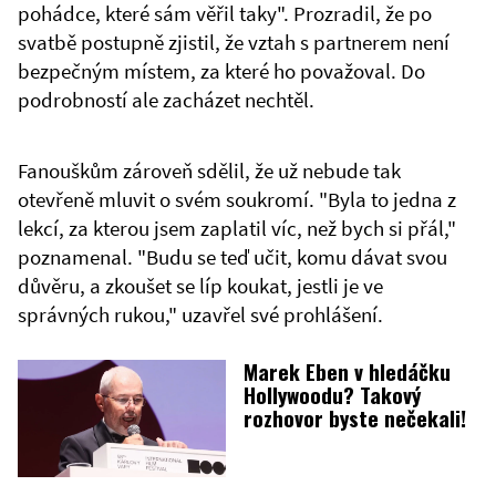
pohádce, které sám věřil taky". Prozradil, že po
svatbě postupně zjistil, že vztah s partnerem není
bezpečným místem, za které ho považoval. Do
podrobností ale zacházet nechtěl.
Fanouškům zároveň sdělil, že už nebude tak
otevřeně mluvit o svém soukromí. "Byla to jedna z
lekcí, za kterou jsem zaplatil víc, než bych si přál,"
poznamenal. "Budu se teď učit, komu dávat svou
důvěru, a zkoušet se líp koukat, jestli je ve
správných rukou," uzavřel své prohlášení.
Marek Eben v hledáčku
Hollywoodu? Takový
rozhovor byste nečekali!