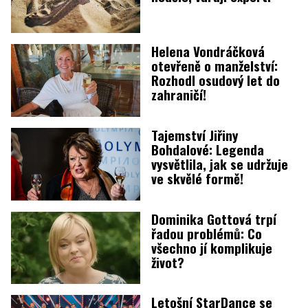
Helena Vondráčková
otevřeně o manželství:
Rozhodl osudový let do
zahraničí!
Tajemství Jiřiny
Bohdalové: Legenda
vysvětlila, jak se udržuje
ve skvělé formě!
Dominika Gottová trpí
řadou problémů: Co
všechno jí komplikuje
život?
Letošní StarDance se