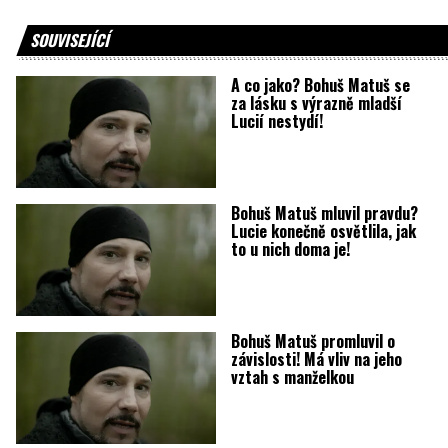
SOUVISEJÍCÍ
A co jako? Bohuš Matuš se
za lásku s výrazně mladší
Lucií nestydí!
Bohuš Matuš mluvil pravdu?
Lucie konečně osvětlila, jak
to u nich doma je!
Bohuš Matuš promluvil o
závislosti! Má vliv na jeho
vztah s manželkou