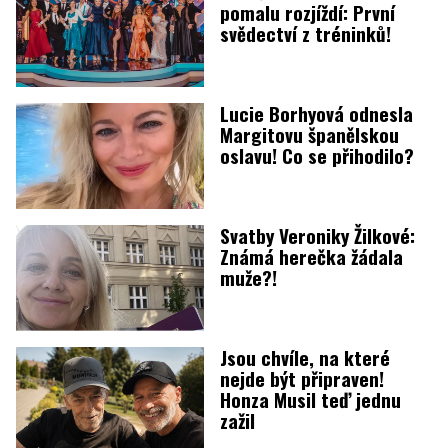
pomalu rozjíždí: První
svědectví z tréninků!
Lucie Borhyová odnesla
Margitovu španělskou
oslavu! Co se přihodilo?
Svatby Veroniky Žilkové:
Známá herečka žádala
muže?!
Jsou chvíle, na které
nejde být připraven!
Honza Musil teď jednu
zažil