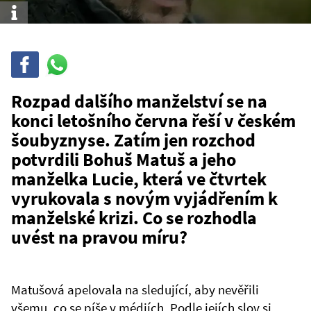
Info
Sdílet
Sdílej
na
WhatsAppu
Rozpad dalšího manželství se na
konci letošního června řeší v českém
šoubyznyse. Zatím jen rozchod
potvrdili Bohuš Matuš a jeho
manželka Lucie, která ve čtvrtek
vyrukovala s novým vyjádřením k
manželské krizi. Co se rozhodla
uvést na pravou míru?
Matušová apelovala na sledující, aby nevěřili
všemu, co se píše v médiích. Podle jejích slov si