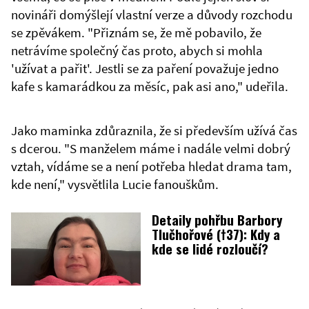
novináři domýšlejí vlastní verze a důvody rozchodu
se zpěvákem. "Přiznám se, že mě pobavilo, že
netrávíme společný čas proto, abych si mohla
'užívat a pařit'. Jestli se za paření považuje jedno
kafe s kamarádkou za měsíc, pak asi ano," udeřila.
Jako maminka zdůraznila, že si především užívá čas
s dcerou. "S manželem máme i nadále velmi dobrý
vztah, vídáme se a není potřeba hledat drama tam,
kde není," vysvětlila Lucie fanouškům.
Detaily pohřbu Barbory
Tlučhořové (†37): Kdy a
kde se lidé rozloučí?