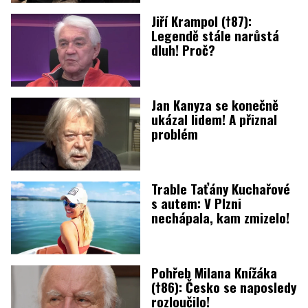
Jiří Krampol (†87):
Legendě stále narůstá
dluh! Proč?
Jan Kanyza se konečně
ukázal lidem! A přiznal
problém
Trable Taťány Kuchařové
s autem: V Plzni
nechápala, kam zmizelo!
Pohřeb Milana Knížáka
(†86): Česko se naposledy
rozloučilo!