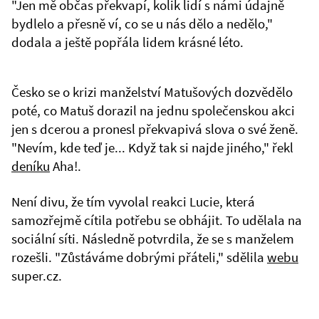
"Jen mě občas překvapí, kolik lidí s námi údajně
bydlelo a přesně ví, co se u nás dělo a nedělo,"
dodala a ještě popřála lidem krásné léto.
Česko se o krizi manželství Matušových dozvědělo
poté, co Matuš dorazil na jednu společenskou akci
jen s dcerou a pronesl překvapivá slova o své ženě.
"Nevím, kde teď je... Když tak si najde jiného," řekl
deníku
Aha!.
Není divu, že tím vyvolal reakci Lucie, která
samozřejmě cítila potřebu se obhájit. To udělala na
sociální síti. Následně potvrdila, že se s manželem
rozešli. "Zůstáváme dobrými přáteli," sdělila
webu
super.cz.