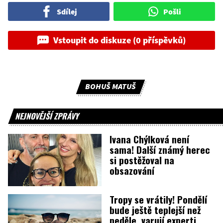
Sdílej
Pošli
Vstoupit do diskuze (0 příspěvků)
BOHUŠ MATUŠ
NEJNOVĚJŠÍ ZPRÁVY
Ivana Chýlková není
sama! Další známý herec
si postěžoval na
obsazování
Tropy se vrátily! Pondělí
bude ještě teplejší než
neděle, varují experti