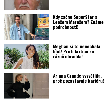
Kdy začne SuperStar s
Leošem Marešem? Známe
podrobnosti!
Meghan si to nenechala
líbit! Proti kritice se
rázně ohradila!
Ariana Grande vysvětlila,
proč pozastavuje kariéru!