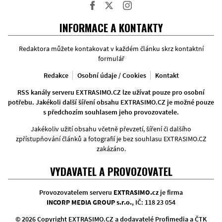
Facebook
Twitter
Instagram
INFORMACE A KONTAKTY
Redaktora můžete kontakovat v každém článku skrz kontaktní
formulář
Redakce
Osobní údaje / Cookies
Kontakt
RSS kanály serveru EXTRASIMO.CZ lze užívat pouze pro osobní
potřebu. Jakékoli další šíření obsahu EXTRASIMO.CZ je možné pouze
s předchozím souhlasem jeho provozovatele.
Jakékoliv užití obsahu včetně převzetí, šíření či dalšího
zpřístupňování článků a fotografií je bez souhlasu EXTRASIMO.CZ
zakázáno.
VYDAVATEL A PROVOZOVATEL
Provozovatelem serveru
EXTRASIMO.cz
je firma
INCORP MEDIA GROUP s.r.o.
, IČ: 118 23 054
© 2026 Copyright EXTRASIMO.CZ a dodavatelé Profimedia a ČTK