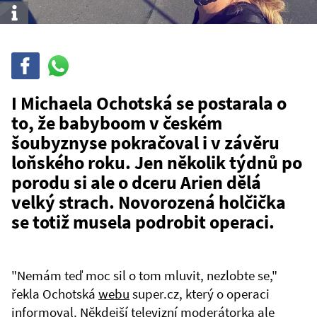
Info
Sdílet
Sdílej
na
WhatsAppu
I Michaela Ochotská se postarala o
to, že babyboom v českém
šoubyznyse pokračoval i v závěru
loňského roku. Jen několik týdnů po
porodu si ale o dceru Arien dělá
velký strach. Novorozená holčička
se totiž musela podrobit operaci.
"Nemám teď moc sil o tom mluvit, nezlobte se,"
řekla Ochotská
webu
super.cz, který o operaci
informoval. Někdejší televizní moderátorka ale