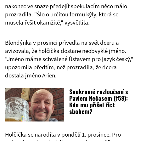
nakonec ve snaze předejít spekulacím něco málo
prozradila. "Šlo o určitou formu kýly, která se
musela řešit okamžitě," vysvětlila.
Blondýnka v prosinci přivedla na svět dceru a
avizovala, že holčička dostane neobvyklé jméno.
"Jméno máme schválené Ústavem pro jazyk český,"
upozornila předtím, než prozradila, že dcera
dostala jméno Arien.
Soukromé rozloučení s
Pavlem Nečasem (†59):
Kdo mu přišel říct
sbohem?
Holčička se narodila v pondělí 1. prosince. Pro