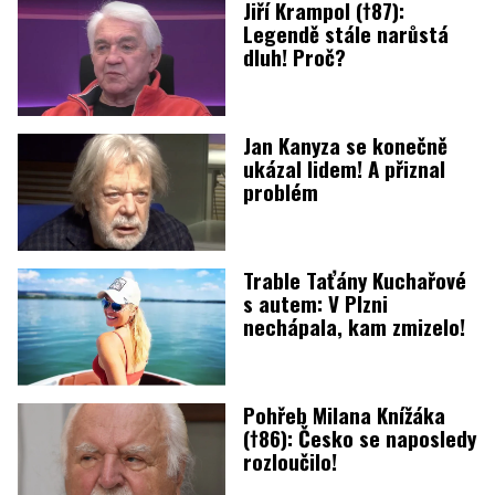
Jiří Krampol (†87):
Legendě stále narůstá
dluh! Proč?
Jan Kanyza se konečně
ukázal lidem! A přiznal
problém
Trable Taťány Kuchařové
s autem: V Plzni
nechápala, kam zmizelo!
Pohřeb Milana Knížáka
(†86): Česko se naposledy
rozloučilo!