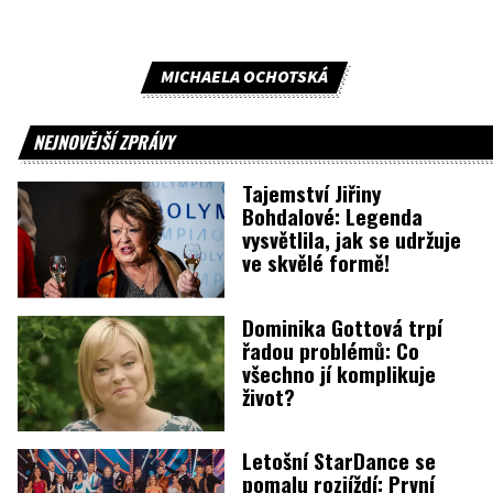
MICHAELA OCHOTSKÁ
NEJNOVĚJŠÍ ZPRÁVY
Tajemství Jiřiny
Bohdalové: Legenda
vysvětlila, jak se udržuje
ve skvělé formě!
Dominika Gottová trpí
řadou problémů: Co
všechno jí komplikuje
život?
Letošní StarDance se
pomalu rozjíždí: První