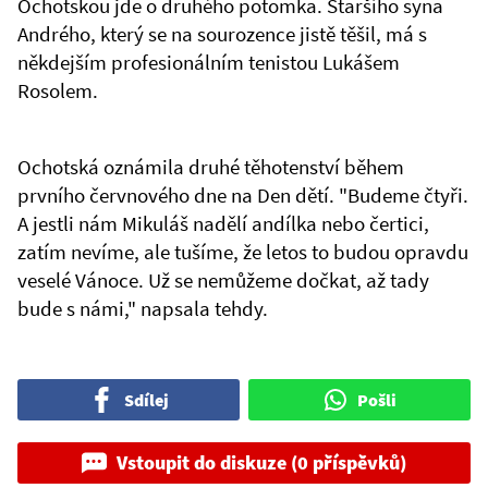
Ochotskou jde o druhého potomka. Staršího syna
Andrého, který se na sourozence jistě těšil, má s
někdejším profesionálním tenistou Lukášem
Rosolem.
Ochotská oznámila druhé těhotenství během
prvního červnového dne na Den dětí. "Budeme čtyři.
A jestli nám Mikuláš nadělí andílka nebo čertici,
zatím nevíme, ale tušíme, že letos to budou opravdu
veselé Vánoce. Už se nemůžeme dočkat, až tady
bude s námi," napsala tehdy.
Sdílej
Pošli
Vstoupit do diskuze (0 příspěvků)