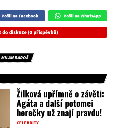
Pošli na Facebook
Pošli na WhatsApp
t do diskuze (0 příspěvků)
MILAN BAROŠ
Žilková upřímně o závěti:
Agáta a další potomci
herečky už znají pravdu!
CELEBRITY