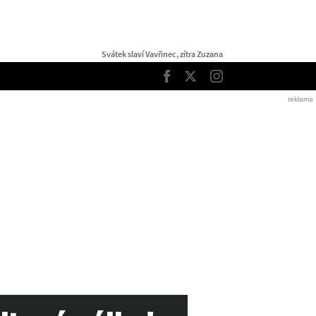
Svátek slaví Vavřinec, zítra Zuzana
TOP
Facebook
Twitter
Instagram