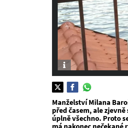
Info
Sdílet
Pošli
Pošli
na
na
na
X
Facebook
WhatsAppu
Manželství Milana Baroš
před časem, ale zjevně
úplně všechno. Proto se
má nakonec nečekané ro