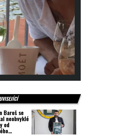
UVISEJÍCÍ
n Baroš se
al neobvyklé
y od
kého