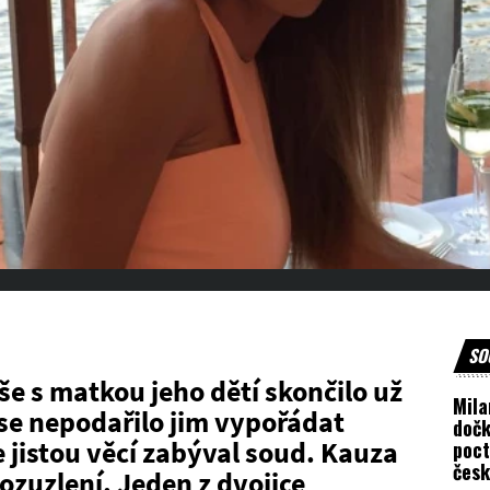
SO
e s matkou jeho dětí skončilo už
Mila
 se nepodařilo jim vypořádat
dočk
 jistou věcí zabýval soud. Kauza
poct
čes
zuzlení. Jeden z dvojice