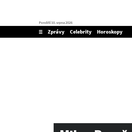
Pondělí 10. srpna 2026
Zprávy
Celebrity
Horoskopy
Zobrazit/skrýt
menu