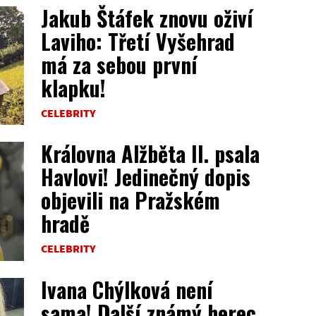
Jakub Štáfek znovu oživí
Laviho: Třetí Vyšehrad
má za sebou první
klapku!
CELEBRITY
Královna Alžběta II. psala
Havlovi! Jedinečný dopis
objevili na Pražském
hradě
CELEBRITY
Ivana Chýlková není
sama! Další známý herec