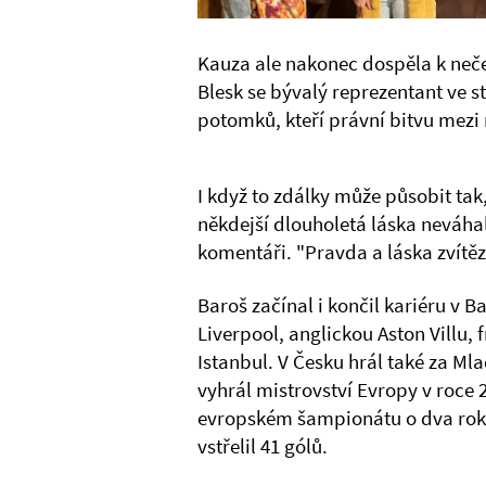
Kauza ale nakonec dospěla k neč
Blesk se bývalý reprezentant ve s
potomků, kteří právní bitvu mezi r
I když to zdálky může působit tak,
někdejší dlouholetá láska neváhal
komentáři. "Pravda a láska zvítězi
Baroš začínal i končil kariéru v B
Liverpool, anglickou Aston Villu,
Istanbul. V Česku hrál také za Ml
vyhrál mistrovství Evropy v roce 
evropském šampionátu o dva roky
vstřelil 41 gólů.