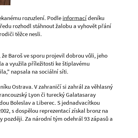
ekanému rozuzlení. Podle
informací
deníku
tředu rozhodl stáhnout žalobu a vyhovět přání
odiči těžce nesli.
 že Baroš ve sporu projevil dobrou vůli, jeho
a a využila příležitosti ke štiplavému
la," napsala na sociální síti.
aníku Ostrava. V zahraničí si zahrál za věhlasný
 francouzský Lyon či turecký Galatasaray
adou Boleslav a Liberec. S jednadvacítkou
2002, s dospělou reprezentací získal bronz na
 později. Za národní tým odehrál 93 zápasů a