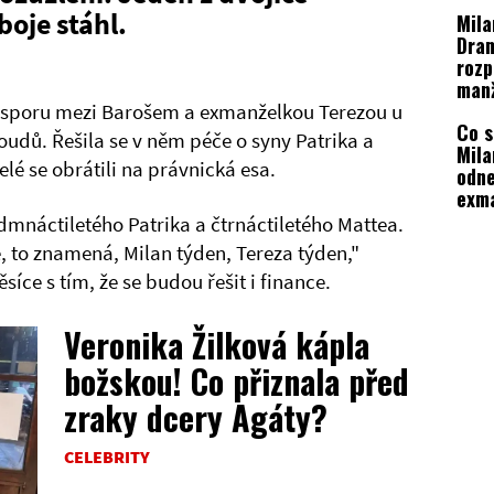
pivo
boje stáhl.
Mila
Dra
rozp
manž
Tere
 sporu mezi Barošem a exmanželkou Terezou u
Co s
potk
udů. Řešila se v něm péče o syny Patrika a
Mila
lé se obrátili na právnická esa.
odne
exm
Ter
edmnáctiletého Patrika a čtrnáctiletého Mattea.
ě, to znamená, Milan týden, Tereza týden,"
íce s tím, že se budou řešit i finance.
Veronika Žilková kápla
božskou! Co přiznala před
zraky dcery Agáty?
CELEBRITY