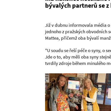
bývalých partnerů se z 
Již v dubnu informovala média o
jednoho z pražských obvodních so
Mattea, přičemž oba bývalí manže
"U soudu se řeší péče o syny, o s
Jde o to, aby měli oba syny stejn
tvrdily zdroje během minulého měs