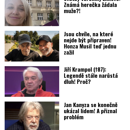
Známá herečka žádala
muže?!
Jsou chvíle, na které
nejde být připraven!
Honza Musil teď jednu
zažil
Jiří Krampol (†87):
Legendě stále narůstá
dluh! Proč?
Jan Kanyza se konečně
ukázal lidem! A přiznal
problém