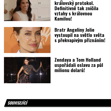
královský protokol.
Definitivně tak zničila
vztahy s královnou
Kamilou!
Bratr Angeliny Jolie
vystoupil na světlo světa
s překvapivým přiznáním!
Zendaya a Tom Holland
uspořádali oslavu za půl
milionu dolarů!
SOUVISEJÍCÍ