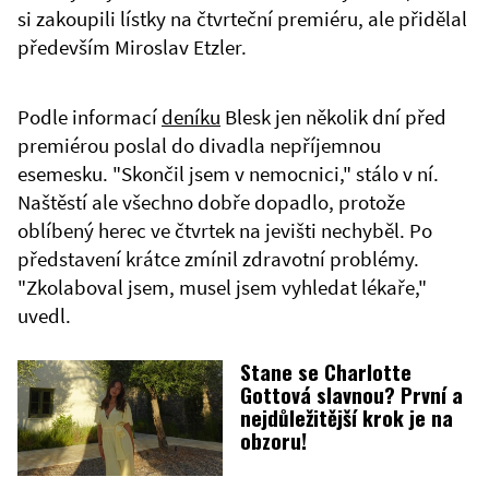
si zakoupili lístky na čtvrteční premiéru, ale přidělal
především Miroslav Etzler.
Podle informací
deníku
Blesk jen několik dní před
premiérou poslal do divadla nepříjemnou
esemesku. "Skončil jsem v nemocnici," stálo v ní.
Naštěstí ale všechno dobře dopadlo, protože
oblíbený herec ve čtvrtek na jevišti nechyběl. Po
představení krátce zmínil zdravotní problémy.
"Zkolaboval jsem, musel jsem vyhledat lékaře,"
uvedl.
Stane se Charlotte
Gottová slavnou? První a
nejdůležitější krok je na
obzoru!