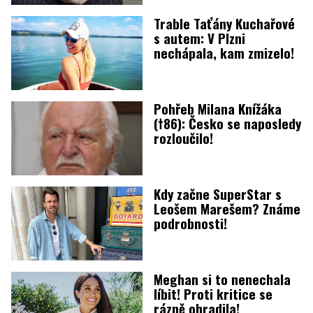
Trable Taťány Kuchařové
s autem: V Plzni
nechápala, kam zmizelo!
Pohřeb Milana Knížáka
(†86): Česko se naposledy
rozloučilo!
Kdy začne SuperStar s
Leošem Marešem? Známe
podrobnosti!
Meghan si to nenechala
líbit! Proti kritice se
rázně ohradila!