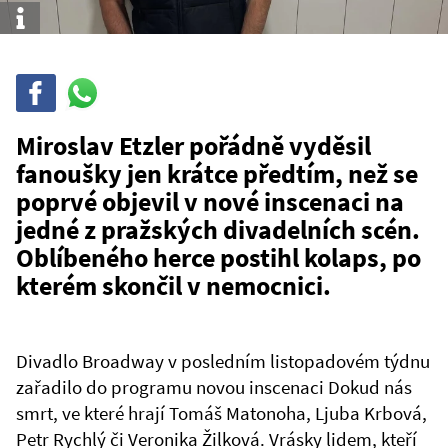
Info
Sdílet
Sdílej
na
WhatsAppu
Miroslav Etzler pořádně vyděsil
fanoušky jen krátce předtím, než se
poprvé objevil v nové inscenaci na
jedné z pražských divadelních scén.
Oblíbeného herce postihl kolaps, po
kterém skončil v nemocnici.
Divadlo Broadway v posledním listopadovém týdnu
zařadilo do programu novou inscenaci Dokud nás
smrt, ve které hrají Tomáš Matonoha, Ljuba Krbová,
Petr Rychlý či Veronika Žilková. Vrásky lidem, kteří