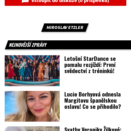
Vstoupit do diskuze (0 příspěvků)
MIROSLAV ETZLER
NEJNOVĚJŠÍ ZPRÁVY
Letošní StarDance se
pomalu rozjíždí: První
svědectví z tréninků!
Lucie Borhyová odnesla
Margitovu španělskou
oslavu! Co se přihodilo?
Svatby Veroniky Žilkové: