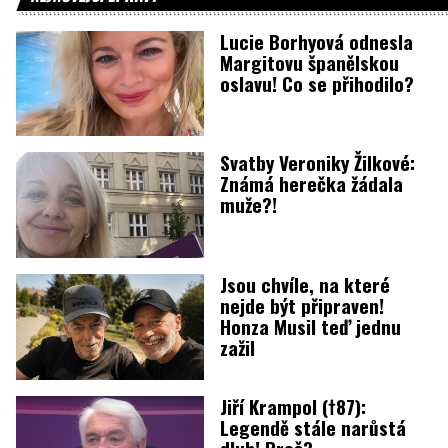
Lucie Borhyová odnesla
Margitovu španělskou
oslavu! Co se přihodilo?
Svatby Veroniky Žilkové:
Známá herečka žádala
muže?!
Jsou chvíle, na které
nejde být připraven!
Honza Musil teď jednu
zažil
Jiří Krampol (†87):
Legendě stále narůstá
dluh! Proč?