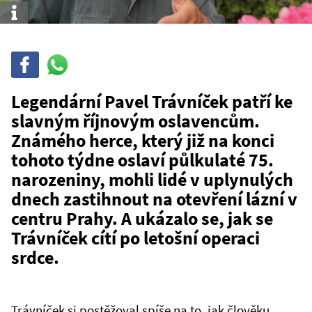
Info
Sdílet
Sdílej
na
WhatsAppu
Legendární Pavel Trávníček patří ke
slavným říjnovým oslavencům.
Známého herce, který již na konci
tohoto týdne oslaví půlkulaté 75.
narozeniny, mohli lidé v uplynulých
dnech zastihnout na otevření lázní v
centru Prahy. A ukázalo se, jak se
Trávníček cítí po letošní operaci
srdce.
Trávníček si postěžoval spíše na to, jak člověku