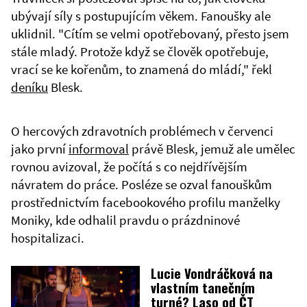
ubývají síly s postupujícím věkem. Fanoušky ale
uklidnil. "Cítím se velmi opotřebovaný, přesto jsem
stále mladý. Protože když se člověk opotřebuje,
vrací se ke kořenům, to znamená do mládí," řekl
deníku
Blesk.
O hercových zdravotních problémech v červenci
jako první
informoval
právě Blesk, jemuž ale umělec
rovnou avizoval, že počítá s co nejdřívějším
návratem do práce. Posléze se ozval fanouškům
prostřednictvím facebookového profilu manželky
Moniky, kde odhalil pravdu o prázdninové
hospitalizaci.
Lucie Vondráčková na
vlastním tanečním
turné? Laso od ČT