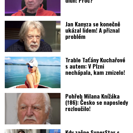
Jan Kanyza se konečně
ukázal lidem! A přiznal
problém
Trable Taťány Kuchařové
s autem: V Plzni
nechápala, kam zmizelo!
Pohřeb Milana Knížáka
(†86): Česko se naposledy
rozloučilo!
Kdy začne SuperStar s