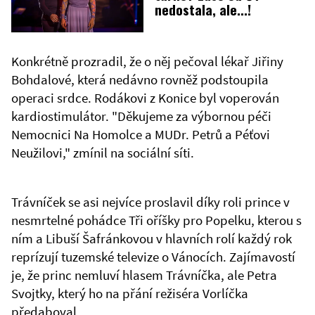
nedostala, ale...!
Konkrétně prozradil, že o něj pečoval lékař Jiřiny
Bohdalové, která nedávno rovněž podstoupila
operaci srdce. Rodákovi z Konice byl voperován
kardiostimulátor. "Děkujeme za výbornou péči
Nemocnici Na Homolce a MUDr. Petrů a Péťovi
Neužilovi," zmínil na sociální síti.
Trávníček se asi nejvíce proslavil díky roli prince v
nesmrtelné pohádce Tři oříšky pro Popelku, kterou s
ním a Libuší Šafránkovou v hlavních rolí každý rok
reprízují tuzemské televize o Vánocích. Zajímavostí
je, že princ nemluví hlasem Trávníčka, ale Petra
Svojtky, který ho na přání režiséra Vorlíčka
předaboval.