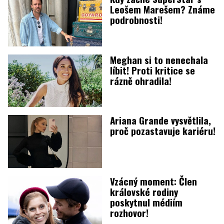
Leošem Marešem? Známe
podrobnosti!
Meghan si to nenechala
líbit! Proti kritice se
rázně ohradila!
Ariana Grande vysvětlila,
proč pozastavuje kariéru!
Vzácný moment: Člen
královské rodiny
poskytnul médiím
rozhovor!