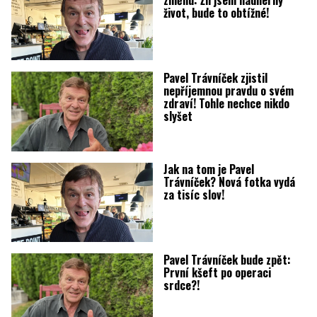
změnu: Žil jsem nádherný
život, bude to obtížné!
Pavel Trávníček zjistil
nepříjemnou pravdu o svém
zdraví! Tohle nechce nikdo
slyšet
Jak na tom je Pavel
Trávníček? Nová fotka vydá
za tisíc slov!
Pavel Trávníček bude zpět:
První kšeft po operaci
srdce?!