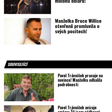
milionu dolarů!
Manželka Bruce Willise
otevřeně promluvila o
svých pocitech!
SOUVISEJÍCÍ
Pavel Trávníček pracuje na
novince! Manželka odhalila
podrobnosti
Pavel Trávníček avizuje