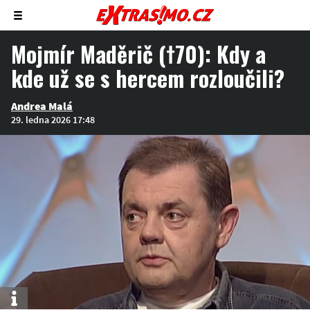
Zobrazit/skrýt
menu
Mojmír Maděrič (†70): Kdy a
kde už se s hercem rozloučili?
Andrea Malá
29. ledna 2026 17:48
Info