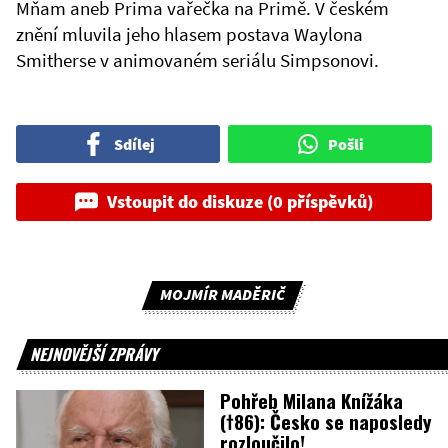
Mňam aneb Prima vařečka na Primě. V českém
znění mluvila jeho hlasem postava Waylona
Smitherse v animovaném seriálu Simpsonovi.
Sdílej
Pošli
Vstoupit do diskuze (0 příspěvků)
MOJMÍR MADĚRIČ
NEJNOVĚJŠÍ ZPRÁVY
Pohřeb Milana Knížáka
(†86): Česko se naposledy
rozloučilo!