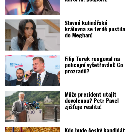
Slavná kulinářská
královna se tvrdě pustila
do Meghan!
Filip Turek reagoval na
policejní vyšetřování! Co
prozradil?
Může prezident utajit
dovolenou? Petr Pavel
zjišťuje realitu!
Kdo bude český kandidát