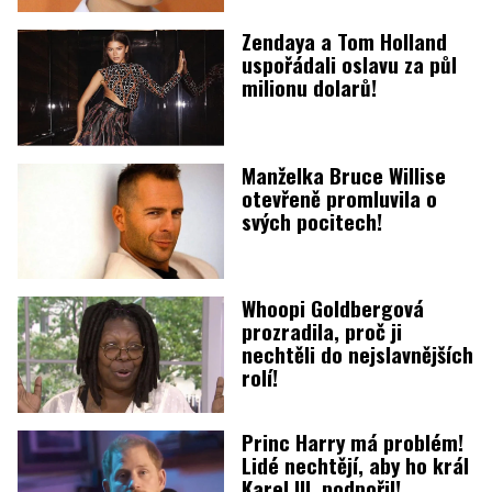
Zendaya a Tom Holland
uspořádali oslavu za půl
milionu dolarů!
Manželka Bruce Willise
otevřeně promluvila o
svých pocitech!
Whoopi Goldbergová
prozradila, proč ji
nechtěli do nejslavnějších
rolí!
Princ Harry má problém!
Lidé nechtějí, aby ho král
Karel III. podpořil!