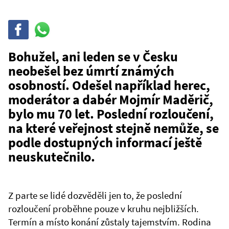
Sdílet
Sdílej
na
WhatsAppu
Bohužel, ani leden se v Česku
neobešel bez úmrtí známých
osobností. Odešel například herec,
moderátor a dabér Mojmír Maděrič,
bylo mu 70 let. Poslední rozloučení,
na které veřejnost stejně nemůže, se
podle dostupných informací ještě
neuskutečnilo.
Z parte se lidé dozvěděli jen to, že poslední
rozloučení proběhne pouze v kruhu nejbližších.
Termín a místo konání zůstaly tajemstvím. Rodina