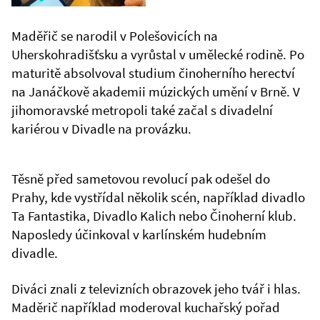
Maděřič se narodil v Polešovicích na
Uherskohradišťsku a vyrůstal v umělecké rodině. Po
maturitě absolvoval studium činoherního herectví
na Janáčkově akademii múzických umění v Brně. V
jihomoravské metropoli také začal s divadelní
kariérou v Divadle na provázku.
Těsně před sametovou revolucí pak odešel do
Prahy, kde vystřídal několik scén, například divadlo
Ta Fantastika, Divadlo Kalich nebo Činoherní klub.
Naposledy účinkoval v karlínském hudebním
divadle.
Diváci znali z televizních obrazovek jeho tvář i hlas.
Maděrič například moderoval kuchařský pořad