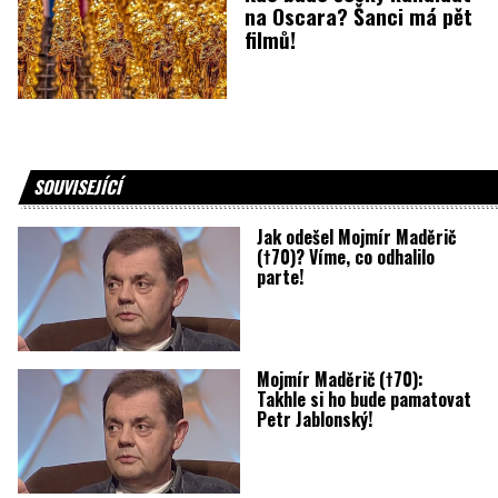
na Oscara? Šanci má pět
filmů!
SOUVISEJÍCÍ
Jak odešel Mojmír Maděrič
(†70)? Víme, co odhalilo
parte!
Mojmír Maděrič (†70):
Takhle si ho bude pamatovat
Petr Jablonský!