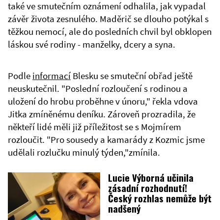
také ve smutečním oznámení odhalila, jak vypadal
závěr života zesnulého. Maděrič se dlouho potýkal s
těžkou nemocí, ale do posledních chvil byl obklopen
láskou své rodiny - manželky, dcery a syna.
Podle
informací
Blesku se smuteční obřad ještě
neuskutečnil. "Poslední rozloučení s rodinou a
uložení do hrobu proběhne v únoru," řekla vdova
Jitka zmíněnému deníku. Zároveň prozradila, že
někteří lidé měli již příležitost se s Mojmírem
rozloučit. "Pro sousedy a kamarády z Kozmic jsme
udělali rozlučku minulý týden,"zmínila.
Lucie Výborná učinila
zásadní rozhodnutí!
Český rozhlas nemůže být
nadšený