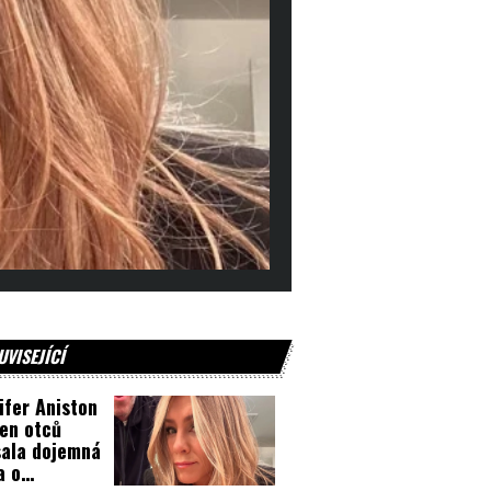
UVISEJÍCÍ
ifer Aniston
en otců
ala dojemná
a o