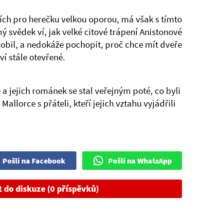
acích pro herečku velkou oporou, má však s tímto
svědek ví, jak velké citové trápení Anistonové
sobil, a nedokáže pochopit, proč chce mít dveře
í stále otevřené.
 a jejich románek se stal veřejným poté, co byli
allorce s přáteli, kteří jejich vztahu vyjádřili
Pošli na Facebook
Pošli na WhatsApp
t do diskuze (0 příspěvků)