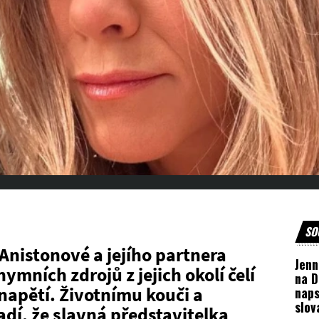
SO
Anistonové a jejího partnera
Jenn
ymních zdrojů z jejich okolí čelí
na D
apětí. Životnímu kouči a
naps
slov
dí, že slavná představitelka