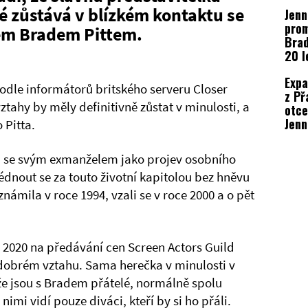
reži
lé zůstává v blízkém kontaktu se
Jenn
seri
prom
m Bradem Pittem.
Brad
20 l
rozv
Expa
 podle informátorů britského serveru Closer
z Př
ztahy by měly definitivně zůstat v minulosti, a
otce
Jenn
 Pitta.
Anis
h se svým exmanželem jako projev osobního
édnout se za touto životní kapitolou bez hněvu
námila v roce 1994, vzali se v roce 2000 a o pět
e 2020 na předávání cen Screen Actors Guild
v dobrém vztahu. Sama herečka v minulosti v
e jsou s Bradem přátelé, normálně spolu
nimi vidí pouze diváci, kteří by si ho přáli.