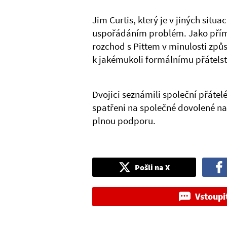
Jim Curtis, který je v jiných situ
uspořádáním problém. Jako přímý 
rozchod s Pittem v minulosti způ
k jakémukoli formálnímu přátelstv
Dvojici seznámili společní přátelé
spatřeni na společné dovolené na M
plnou podporu.
Pošli na X
Vstoupi