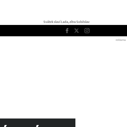
Svátek slaví Lada, zítra Soběslav
TOP
Facebook
Twitter
Instagram