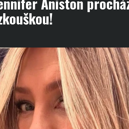
ennifer Aniston procház
zkouškou!