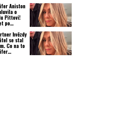
sérovi
ifer Aniston
álu Přátelé!
luvila o
u Pittovi!
et po
odu!
rtner hvězdy
átel se stal
m. Co na to
ifer
ton?