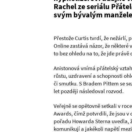
Rachel ze seriálu Přáte
svým bývalým manžele
Přestože Curtis tvrdí, že nežárlí,
Online zastává názor, že některé v
to bez ohledu na to, že jde právě o
Anistonová vnímá přátelský vzta
růstu, uzdravení a schopnosti ohl
či smutku. S Bradem Pittem se sez
let později následoval rozvod.
Veřejně se opětovně setkali v roc
Awards, čímž potvrdili, že jsou 
pořadu Howarda Sterna uvedla, ž
komunikují a jakékoli napětí mezi 