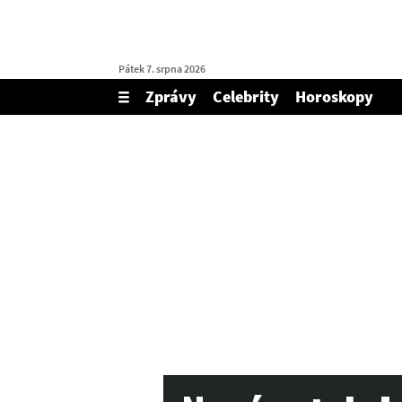
Pátek 7. srpna 2026
Zprávy
Celebrity
Horoskopy
Zobrazit/skrýt
menu