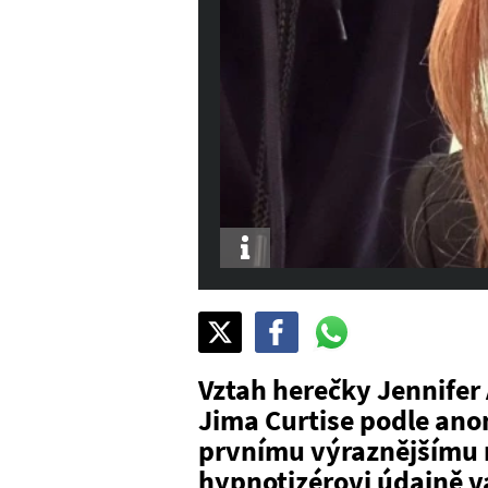
Info
Sdílet
Pošli
Pošli
na
na
na
X
Facebook
WhatsAppu
Vztah herečky Jennifer 
Jima Curtise podle anon
prvnímu výraznějšímu n
hypnotizérovi údajně va