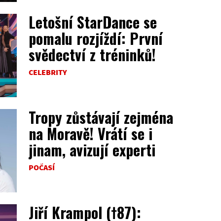
Letošní StarDance se
pomalu rozjíždí: První
svědectví z tréninků!
CELEBRITY
Tropy zůstávají zejména
na Moravě! Vrátí se i
jinam, avizují experti
POČASÍ
Jiří Krampol (†87):