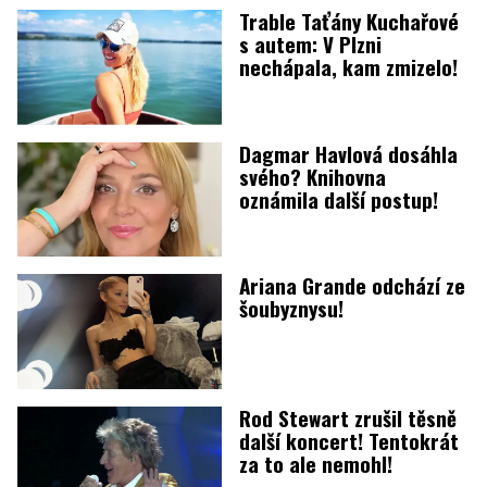
Trable Taťány Kuchařové
s autem: V Plzni
nechápala, kam zmizelo!
Dagmar Havlová dosáhla
svého? Knihovna
oznámila další postup!
Ariana Grande odchází ze
šoubyznysu!
Rod Stewart zrušil těsně
další koncert! Tentokrát
za to ale nemohl!