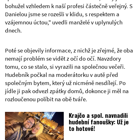
bohužel vzhledem k naší profesi částečně veřejný. S
Danielou jsme se rozešli v klidu, s respektem a
vzájemnou úctou," uvedli manželé v uplynulých
dnech.
Poté se objevily informace, z nichž je zřejmé, že oba
nemají problém se vidět z očí do očí. Navzdory
tomu, co se stalo, si vyrazili na společnou večeři.
Hudebník počkal na moderátorku v autě před
společným bytem, který už nicméně nesdílejí. Po
jídle ji pak odvezl zpátky domů, dokonce ji měl na
rozloučenou políbit na obě tváře.
Krajčo a spol. navnadili
hudební fanoušky: Už je
to hotové!