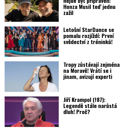
nejde být připraven!
Honza Musil teď jednu
zažil
Letošní StarDance se
pomalu rozjíždí: První
svědectví z tréninků!
Tropy zůstávají zejména
na Moravě! Vrátí se i
jinam, avizují experti
Jiří Krampol (†87):
Legendě stále narůstá
dluh! Proč?