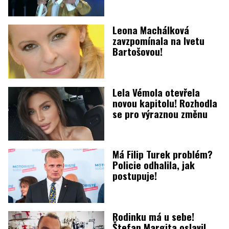
Leona Machálková
zavzpomínala na Ivetu
Bartošovou!
Lela Vémola otevřela
novou kapitolu! Rozhodla
se pro výraznou změnu
Má Filip Turek problém?
Policie odhalila, jak
postupuje!
Rodinku má u sebe!
Štefan Margita oslavil