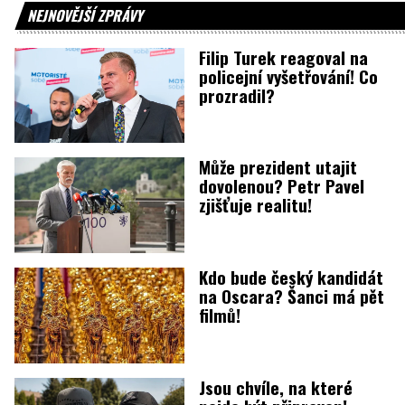
NEJNOVĚJŠÍ ZPRÁVY
Filip Turek reagoval na
policejní vyšetřování! Co
prozradil?
Může prezident utajit
dovolenou? Petr Pavel
zjišťuje realitu!
Kdo bude český kandidát
na Oscara? Šanci má pět
filmů!
Jsou chvíle, na které