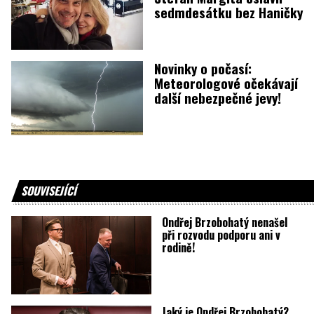
sedmdesátku bez Haničky
Novinky o počasí:
Meteorologové očekávají
další nebezpečné jevy!
SOUVISEJÍCÍ
Ondřej Brzobohatý nenašel
při rozvodu podporu ani v
rodině!
Jaký je Ondřej Brzobohatý?