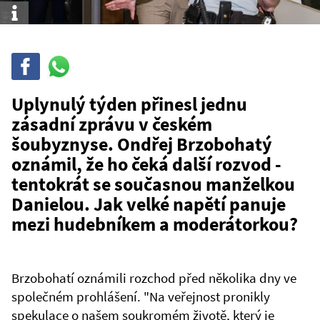
Info
Sdílet
Sdílej
na
WhatsAppu
Uplynulý týden přinesl jednu
zásadní zprávu v českém
šoubyznyse. Ondřej Brzobohatý
oznámil, že ho čeká další rozvod -
tentokrát se současnou manželkou
Danielou. Jak velké napětí panuje
mezi hudebníkem a moderátorkou?
Brzobohatí oznámili rozchod před několika dny ve
společném prohlášení. "Na veřejnost pronikly
spekulace o našem soukromém životě, který je