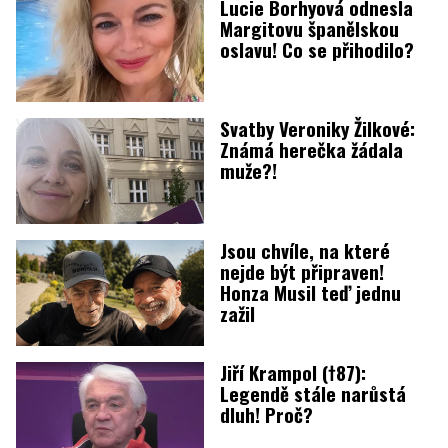
Lucie Borhyová odnesla
Margitovu španělskou
oslavu! Co se přihodilo?
Svatby Veroniky Žilkové:
Známá herečka žádala
muže?!
Jsou chvíle, na které
nejde být připraven!
Honza Musil teď jednu
zažil
Jiří Krampol (†87):
Legendě stále narůstá
dluh! Proč?