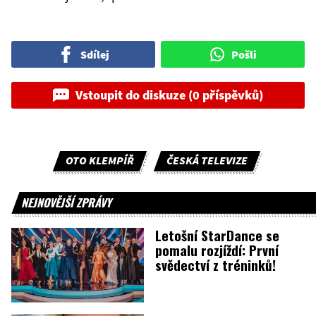
Sdílej
Pošli
Vstoupit do diskuze (0 příspěvků)
OTO KLEMPÍŘ
ČESKÁ TELEVIZE
NEJNOVĚJŠÍ ZPRÁVY
Letošní StarDance se
pomalu rozjíždí: První
svědectví z tréninků!