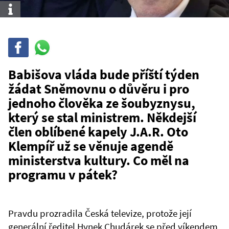
Info
Sdílet
Sdílej
na
WhatsAppu
Babišova vláda bude příští týden
žádat Sněmovnu o důvěru i pro
jednoho člověka ze šoubyznysu,
který se stal ministrem. Někdejší
člen oblíbené kapely J.A.R. Oto
Klempíř už se věnuje agendě
ministerstva kultury. Co měl na
programu v pátek?
Pravdu prozradila Česká televize, protože její
generální ředitel Hynek Chudárek se před víkendem