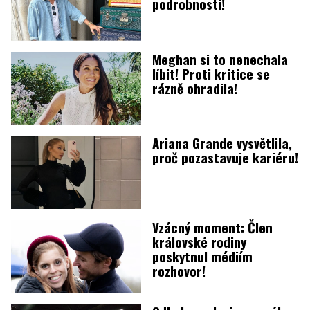
podrobnosti!
Meghan si to nenechala
líbit! Proti kritice se
rázně ohradila!
Ariana Grande vysvětlila,
proč pozastavuje kariéru!
Vzácný moment: Člen
královské rodiny
poskytnul médiím
rozhovor!