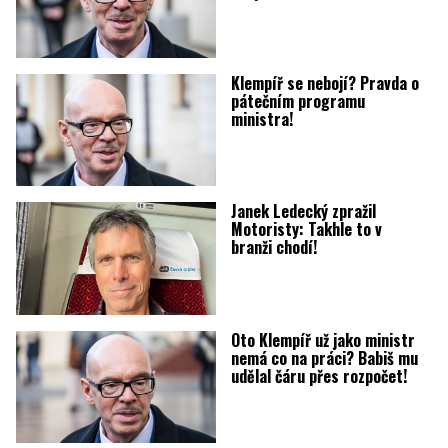
Klempíř se nebojí? Pravda o
pátečním programu
ministra!
Janek Ledecký zpražil
Motoristy: Takhle to v
branži chodí!
Oto Klempíř už jako ministr
nemá co na práci? Babiš mu
udělal čáru přes rozpočet!