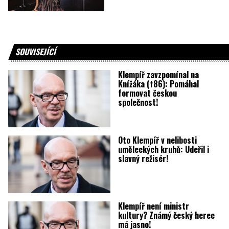
SOUVISEJÍCÍ
Klempíř zavzpomínal na
Knížáka (†86): Pomáhal
formovat českou
společnost!
Oto Klempíř v nelibosti
uměleckých kruhů: Udeřil i
slavný režisér!
Klempíř není ministr
kultury? Známý český herec
má jasno!