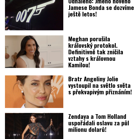
Odhaleno: Jméno nového
Jamese Bonda se dozvíme
ještě letos!
Meghan porušila
královský protokol.
Definitivně tak zničila
vztahy s královnou
Kamilou!
Bratr Angeliny Jolie
vystoupil na světlo světa
s překvapivým přiznáním!
Zendaya a Tom Holland
uspořádali oslavu za půl
milionu dolarů!