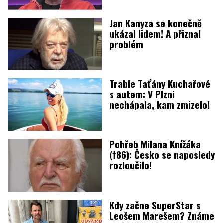
Jan Kanyza se konečně
ukázal lidem! A přiznal
problém
Trable Taťány Kuchařové
s autem: V Plzni
nechápala, kam zmizelo!
Pohřeb Milana Knížáka
(†86): Česko se naposledy
rozloučilo!
Kdy začne SuperStar s
Leošem Marešem? Známe