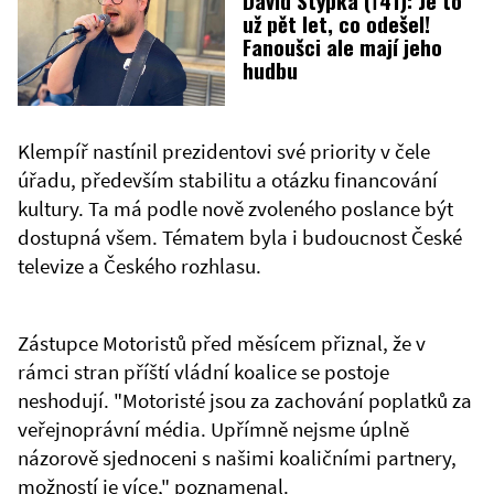
David Stypka (†41): Je to
už pět let, co odešel!
Fanoušci ale mají jeho
hudbu
Klempíř nastínil prezidentovi své priority v čele
úřadu, především stabilitu a otázku financování
kultury. Ta má podle nově zvoleného poslance být
dostupná všem. Tématem byla i budoucnost České
televize a Českého rozhlasu.
Zástupce Motoristů před měsícem přiznal, že v
rámci stran příští vládní koalice se postoje
neshodují. "Motoristé jsou za zachování poplatků za
veřejnoprávní média. Upřímně nejsme úplně
názorově sjednoceni s našimi koaličními partnery,
možností je více," poznamenal.