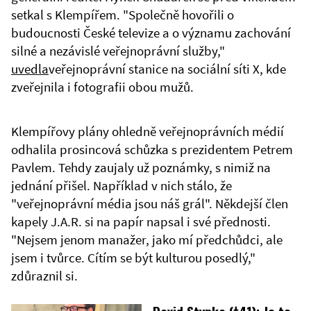
setkal s Klempířem. "Společně hovořili o
budoucnosti České televize a o významu zachování
silné a nezávislé veřejnoprávní služby,"
uvedla
veřejnoprávní stanice na sociální síti X, kde
zveřejnila i fotografii obou mužů.
Klempířovy plány ohledně veřejnoprávních médií
odhalila prosincová schůzka s prezidentem Petrem
Pavlem. Tehdy zaujaly už poznámky, s nimiž na
jednání přišel. Například v nich stálo, že
"veřejnoprávní média jsou náš grál". Někdejší člen
kapely J.A.R. si na papír napsal i své přednosti.
"Nejsem jenom manažer, jako mí předchůdci, ale
jsem i tvůrce. Cítím se být kulturou posedlý,"
zdůraznil si.