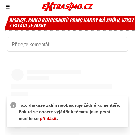
Zobrazit/skrýt
menu
DISKUZE: PADLO ROZHODNUTÍ! PRINC HARRY MÁ SMŮLU, VZKAZ
Z PALÁCE JE JASNÝ