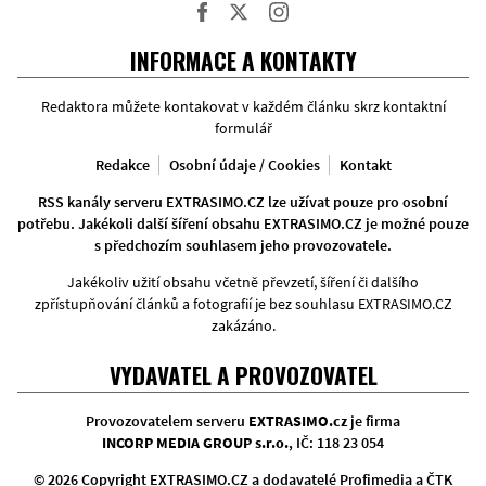
Facebook
Twitter
Instagram
INFORMACE A KONTAKTY
Redaktora můžete kontakovat v každém článku skrz kontaktní
formulář
Redakce
Osobní údaje / Cookies
Kontakt
RSS kanály serveru EXTRASIMO.CZ lze užívat pouze pro osobní
potřebu. Jakékoli další šíření obsahu EXTRASIMO.CZ je možné pouze
s předchozím souhlasem jeho provozovatele.
Jakékoliv užití obsahu včetně převzetí, šíření či dalšího
zpřístupňování článků a fotografií je bez souhlasu EXTRASIMO.CZ
zakázáno.
VYDAVATEL A PROVOZOVATEL
Provozovatelem serveru
EXTRASIMO.cz
je firma
INCORP MEDIA GROUP s.r.o.
, IČ: 118 23 054
© 2026 Copyright EXTRASIMO.CZ a dodavatelé Profimedia a ČTK