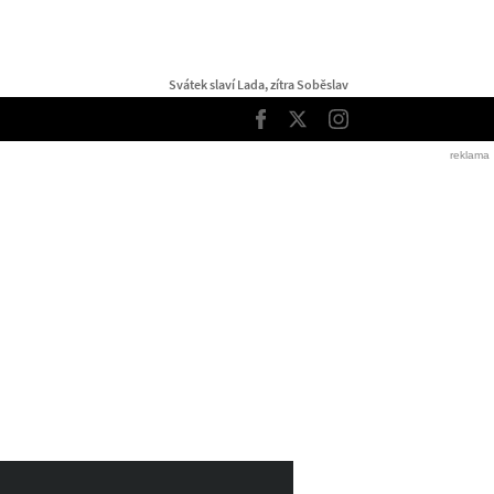
Svátek slaví Lada, zítra Soběslav
TOP
Facebook
Twitter
Instagram