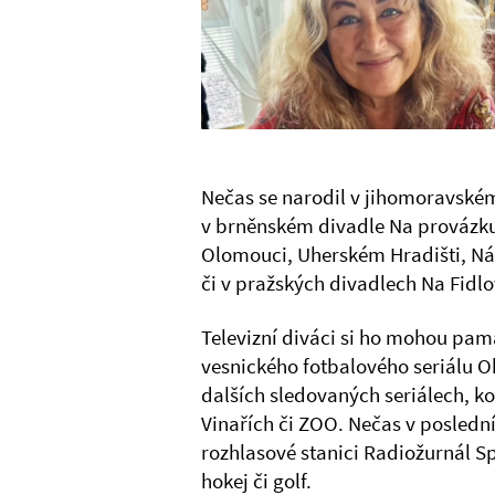
Nečas se narodil v jihomoravském
v brněnském divadle Na provázku
Olomouci, Uherském Hradišti, N
či v pražských divadlech Na Fidl
Televizní diváci si ho mohou pam
vesnického fotbalového seriálu Ok
dalších sledovaných seriálech, ko
Vinařích či ZOO. Nečas v posledn
rozhlasové stanici Radiožurnál Sp
hokej či golf.