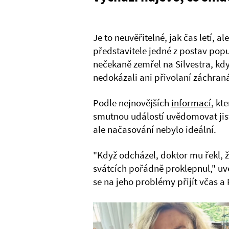
Je to neuvěřitelné, jak čas letí, a
představitele jedné z postav popu
nečekaně zemřel na Silvestra, kd
nedokázali ani přivolaní záchran
Podle nejnovějších
informací
, kt
smutnou událostí uvědomovat jist
ale načasování nebylo ideální.
"Když odcházel, doktor mu řekl, ž
svátcích pořádně proklepnul," uv
se na jeho problémy přijít včas a