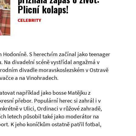
Plicní kolaps!
CELEBRITY
 Hodoníně. S herectvím začínal jako teenager
. Na divadelní scéně vystřídal angažmá v
árodním divadle moravskoslezském v Ostravě
ovačce a na Vinohradech.
atovat například jako bosse Matějku z
resní přebor. Populární herec si zahrál i v
nkrétně v Ulici, Ordinaci v růžové zahradě,
ích letech působil také jako moderátor na
ort. K jeho koníčkům ostatně patřil fotbal,