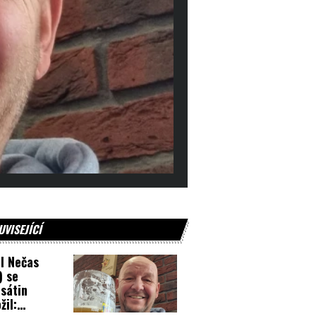
UVISEJÍCÍ
l Nečas
) se
sátin
žil: