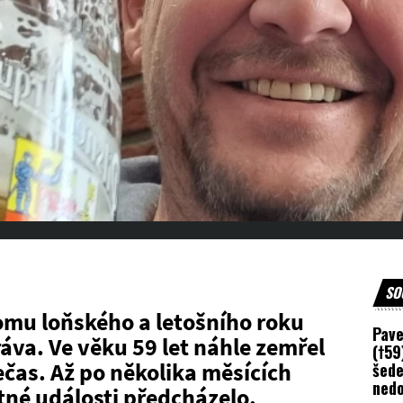
SO
omu loňského a letošního roku
Pave
áva. Ve věku 59 let náhle zemřel
(†59
ečas. Až po několika měsících
šede
nedo
tné události předcházelo.