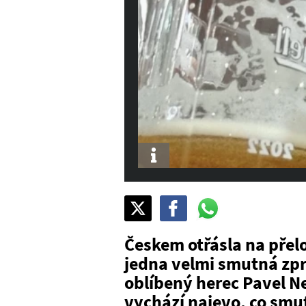
Info
Sdílet
Pošli
Pošli
na
na
na
X
Facebook
WhatsAppu
Českem otřásla na přel
jedna velmi smutná zpr
oblíbený herec Pavel N
vychází najevo, co smu