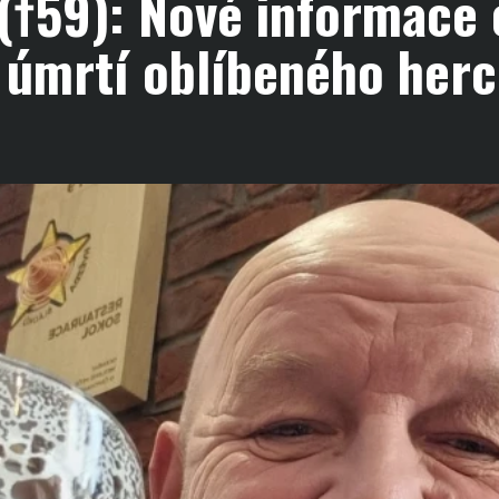
(†59): Nové informace 
 úmrtí oblíbeného herc