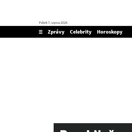
Pátek 7. srpna 2026
Zprávy
Celebrity
Horoskopy
Zobrazit/skrýt
menu