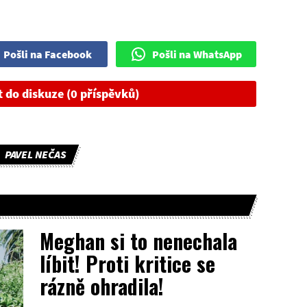
Pošli na Facebook
Pošli na WhatsApp
t do diskuze (0 příspěvků)
PAVEL NEČAS
Meghan si to nenechala
líbit! Proti kritice se
rázně ohradila!