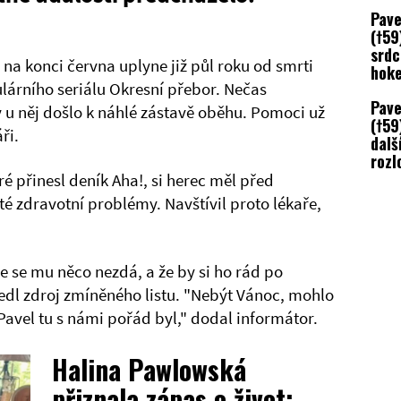
Kama
Pave
mohl
(†59
vzpo
srdc
le na konci června uplyne již půl roku od smrti
hoke
lárního seriálu Okresní přebor. Nečas
Krás
Pave
Spar
y u něj došlo k náhlé zástavě oběhu. Pomoci už
(†59)
áři.
dalš
rozl
náhl
eré přinesl deník Aha!, si herec měl před
her
é zdravotní problémy. Navštívil proto lékaře,
e se mu něco nezdá, a že by si ho rád po
edl zdroj zmíněného listu. "Nebýt Vánoc, mohlo
 Pavel tu s námi pořád byl," dodal informátor.
Halina Pawlowská
přiznala zápas o život: