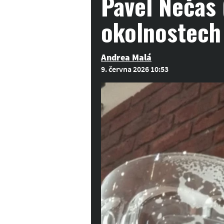
Pavel Nečas 
okolnostech
Andrea Malá
9. června 2026 10:53