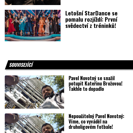
Letošní StarDance se
pomalu rozjíždí: První
svědectví z tréninků!
SOUVISEJÍCÍ
Pavel Novotný se snažil
potupit Kateřinu Brožovou!
Takhle to dopadlo
Nepoučitelný Pavel Novotný:
Víme, co vyváděl na
druholigovém fotbale!