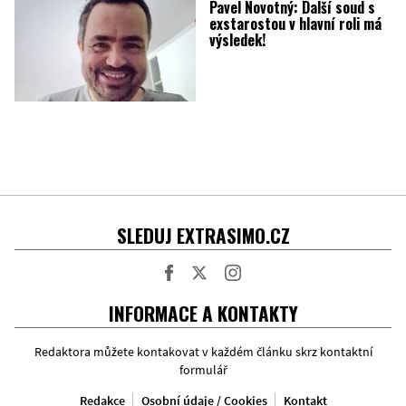
Pavel Novotný: Další soud s
exstarostou v hlavní roli má
výsledek!
SLEDUJ EXTRASIMO.CZ
Facebook
Twitter
Instagram
INFORMACE A KONTAKTY
Redaktora můžete kontakovat v každém článku skrz kontaktní
formulář
Redakce
Osobní údaje / Cookies
Kontakt