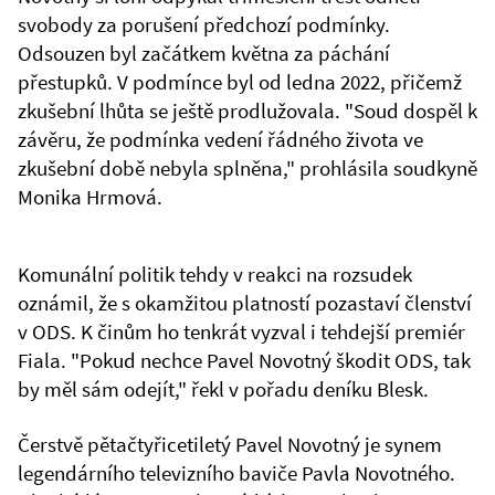
svobody za porušení předchozí podmínky.
Odsouzen byl začátkem května za páchání
přestupků. V podmínce byl od ledna 2022, přičemž
zkušební lhůta se ještě prodlužovala. "Soud dospěl k
závěru, že podmínka vedení řádného života ve
zkušební době nebyla splněna," prohlásila soudkyně
Monika Hrmová.
Komunální politik tehdy v reakci na rozsudek
oznámil, že s okamžitou platností pozastaví členství
v ODS. K činům ho tenkrát vyzval i tehdejší premiér
Fiala. "Pokud nechce Pavel Novotný škodit ODS, tak
by měl sám odejít," řekl v pořadu deníku Blesk.
Čerstvě pětačtyřicetiletý Pavel Novotný je synem
legendárního televizního baviče Pavla Novotného.