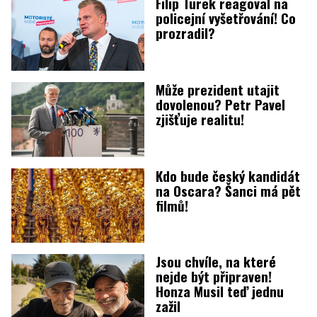
Filip Turek reagoval na
policejní vyšetřování! Co
prozradil?
Může prezident utajit
dovolenou? Petr Pavel
zjišťuje realitu!
Kdo bude český kandidát
na Oscara? Šanci má pět
filmů!
Jsou chvíle, na které
nejde být připraven!
Honza Musil teď jednu
zažil