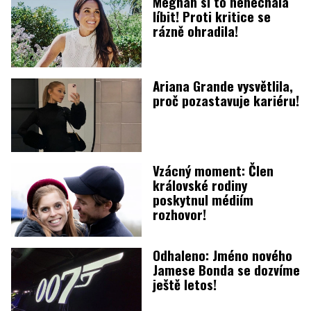
Meghan si to nenechala
líbit! Proti kritice se
rázně ohradila!
Ariana Grande vysvětlila,
proč pozastavuje kariéru!
Vzácný moment: Člen
královské rodiny
poskytnul médiím
rozhovor!
Odhaleno: Jméno nového
Jamese Bonda se dozvíme
ještě letos!