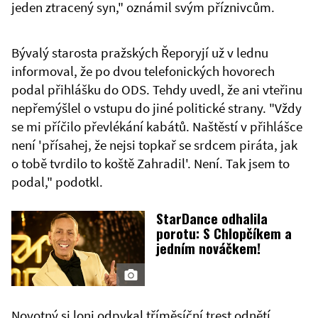
jeden ztracený syn," oznámil svým příznivcům.
Bývalý starosta pražských Řeporyjí už v lednu
informoval, že po dvou telefonických hovorech
podal přihlášku do ODS. Tehdy uvedl, že ani vteřinu
nepřemýšlel o vstupu do jiné politické strany. "Vždy
se mi příčilo převlékání kabátů. Naštěstí v přihlášce
není 'přísahej, že nejsi topkař se srdcem piráta, jak
o tobě tvrdilo to koště Zahradil'. Není. Tak jsem to
podal," podotkl.
StarDance odhalila
porotu: S Chlopčíkem a
jedním nováčkem!
Novotný si loni odpykal tříměsíční trest odnětí