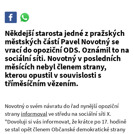
Sdílet
Sdílej
na
WhatsAppu
Někdejší starosta jedné z pražských
městských částí Pavel Novotný se
vrací do opoziční ODS. Oznámil to na
sociální síti. Novotný v posledních
měsících nebyl členem strany,
kterou opustil v souvislosti s
tříměsíčním vězením.
Novotný o svém návratu do řad nynější opoziční
strany
informoval
ve středu na sociální síti X.
"Dovoluji si vás informovat, že krátce po 17. hodině
se stal opět členem Občanské demokratické strany