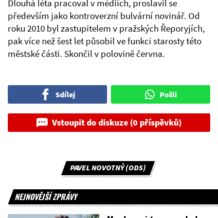
Dlouhá léta pracoval v médiích, proslavil se
především jako kontroverzní bulvární novinář. Od
roku 2010 byl zastupitelem v pražských Řeporyjích,
pak více než šest let působil ve funkci starosty této
městské části. Skončil v polovině června.
Sdílej
Pošli
Vstoupit do diskuze (0 příspěvků)
PAVEL NOVOTNÝ (ODS)
NEJNOVĚJŠÍ ZPRÁVY