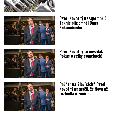
Pavel Novotný nezapomněl!
Takhle připomněl Dana
Nekonečného
Pavel Novotný to nevzdal:
Pokus o velký comeback!
Prů*er na Slavících? Pavel
Novotný naznačil, že Nova už
rozhodla o změnách!