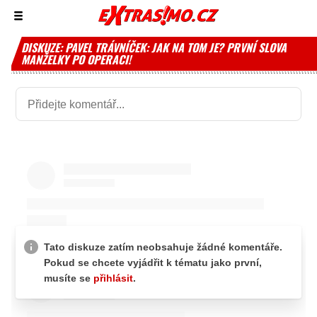
Zobrazit/skrýt
menu
DISKUZE: PAVEL TRÁVNÍČEK: JAK NA TOM JE? PRVNÍ SLOVA
MANŽELKY PO OPERACI!