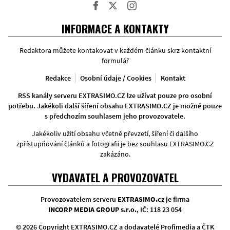
Facebook
Twitter
Instagram
INFORMACE A KONTAKTY
Redaktora můžete kontakovat v každém článku skrz kontaktní
formulář
Redakce
Osobní údaje / Cookies
Kontakt
RSS kanály serveru EXTRASIMO.CZ lze užívat pouze pro osobní
potřebu. Jakékoli další šíření obsahu EXTRASIMO.CZ je možné pouze
s předchozím souhlasem jeho provozovatele.
Jakékoliv užití obsahu včetně převzetí, šíření či dalšího
zpřístupňování článků a fotografií je bez souhlasu EXTRASIMO.CZ
zakázáno.
VYDAVATEL A PROVOZOVATEL
Provozovatelem serveru
EXTRASIMO.cz
je firma
INCORP MEDIA GROUP s.r.o.
, IČ: 118 23 054
© 2026 Copyright EXTRASIMO.CZ a dodavatelé Profimedia a ČTK