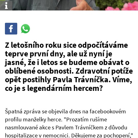
Info
Sdílet
Sdílej
na
WhatsAppu
Z letošního roku sice odpočítáváme
teprve první dny, ale už nyní je
jasné, že i letos se budeme obávat o
oblíbené osobnosti. Zdravotní potíže
opět postihly Pavla Trávníčka. Víme,
co je s legendárním hercem?
Špatná zpráva se objevila dnes na facebookovém
profilu manželky herce. "Prozatím rušíme
nasmlouvané akce s Pavlem Trávníčkem z důvodu
hospitalizace v nemocnici. Děkujeme za pochopení,"