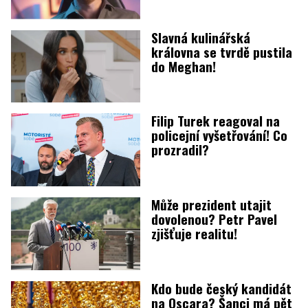
Slavná kulinářská
královna se tvrdě pustila
do Meghan!
Filip Turek reagoval na
policejní vyšetřování! Co
prozradil?
Může prezident utajit
dovolenou? Petr Pavel
zjišťuje realitu!
Kdo bude český kandidát
na Oscara? Šanci má pět