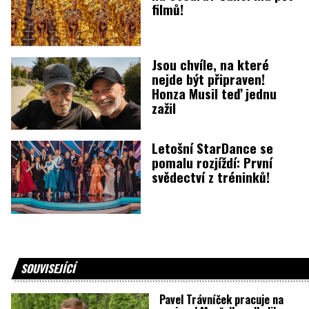
filmů!
Jsou chvíle, na které
nejde být připraven!
Honza Musil teď jednu
zažil
Letošní StarDance se
pomalu rozjíždí: První
svědectví z tréninků!
SOUVISEJÍCÍ
Pavel Trávníček pracuje na