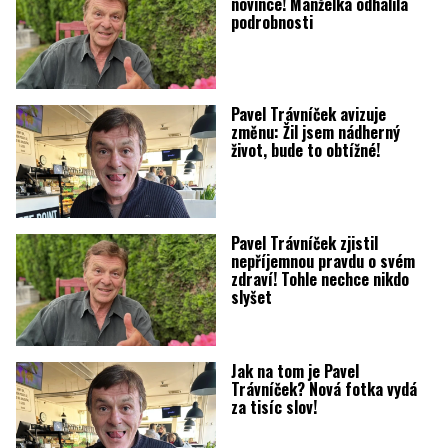
novince! Manželka odhalila
podrobnosti
Pavel Trávníček avizuje
změnu: Žil jsem nádherný
život, bude to obtížné!
Pavel Trávníček zjistil
nepříjemnou pravdu o svém
zdraví! Tohle nechce nikdo
slyšet
Jak na tom je Pavel
Trávníček? Nová fotka vydá
za tisíc slov!