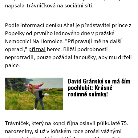
napsala
Trávníčková na sociální síti.
Podle informací deníku Aha! je představitel prince z
Popelky od prvního lednového dne v pražské
Nemocnici Na Homolce. "Připravují mě na další
operaci,"
přiznal
herec. Bližší podrobnosti
neprozradil, pouze požádal fanoušky, aby mu drželi
palce.
David Gránský se má čím
pochlubit: Krásné
rodinné snímky!
Trávníček, který na konci října oslavil půlkulaté 75.
narozeniny, si už v loňském roce prošel vážnými