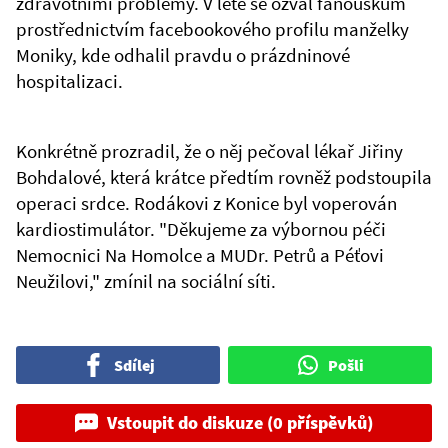
zdravotními problémy. V létě se ozval fanouškům
prostřednictvím facebookového profilu manželky
Moniky, kde odhalil pravdu o prázdninové
hospitalizaci.
Konkrétně prozradil, že o něj pečoval lékař Jiřiny
Bohdalové, která krátce předtím rovněž podstoupila
operaci srdce. Rodákovi z Konice byl voperován
kardiostimulátor. "Děkujeme za výbornou péči
Nemocnici Na Homolce a MUDr. Petrů a Péťovi
Neužilovi," zmínil na sociální síti.
Sdílej
Pošli
Vstoupit do diskuze (0 příspěvků)