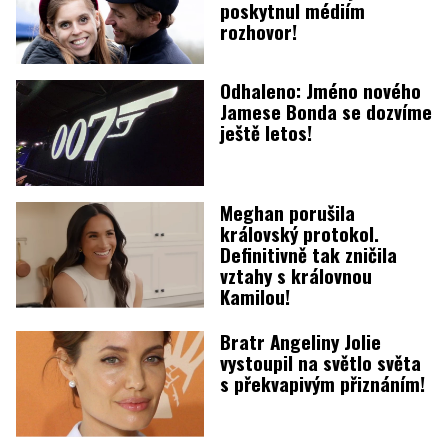
poskytnul médiím
rozhovor!
Odhaleno: Jméno nového
Jamese Bonda se dozvíme
ještě letos!
Meghan porušila
královský protokol.
Definitivně tak zničila
vztahy s královnou
Kamilou!
Bratr Angeliny Jolie
vystoupil na světlo světa
s překvapivým přiznáním!