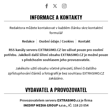
Facebook
Twitter
Instagram
INFORMACE A KONTAKTY
Redaktora můžete kontakovat v každém článku skrz kontaktní
formulář
Redakce
Osobní údaje / Cookies
Kontakt
RSS kanály serveru EXTRASIMO.CZ lze užívat pouze pro osobní
potřebu. Jakékoli další šíření obsahu EXTRASIMO.CZ je možné pouze
s předchozím souhlasem jeho provozovatele.
Jakékoliv užití obsahu včetně převzetí, šíření či dalšího
zpřístupňování článků a fotografií je bez souhlasu EXTRASIMO.CZ
zakázáno.
VYDAVATEL A PROVOZOVATEL
Provozovatelem serveru
EXTRASIMO.cz
je firma
INCORP MEDIA GROUP s.r.o.
, IČ: 118 23 054