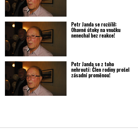
Petr Janda se rozčílil:
Ohavné útoky na vnučku
nenechal bez reakce!
Petr Janda se z toho
nehroutí: Člen rodiny prošel
zásadní proměnou!