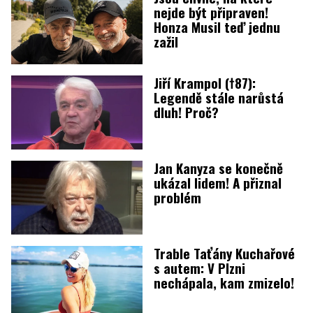
nejde být připraven!
Honza Musil teď jednu
zažil
Jiří Krampol (†87):
Legendě stále narůstá
dluh! Proč?
Jan Kanyza se konečně
ukázal lidem! A přiznal
problém
Trable Taťány Kuchařové
s autem: V Plzni
nechápala, kam zmizelo!