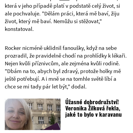
která v jeho případě platí v podstatě celý život, si
ale pochvaluje. "Dělám práci, která mě baví, žiju
život, který mě baví. Nemůžu si stěžovat,"
konstatoval.
Rocker nicméně uklidnil fanoušky, když na sebe
prozradil, že pravidelně chodí na prohlídky k lékaři.
Nejen kvůli příznivcům, ale zejména kvůli rodině.
"Dbám na to, abych byl zdravý, protože holky mě
ještě potřebují. A i mně se na tomhle světě líbí a
chce se mi tady pár let být," dodal.
Úžasné dobrodružství!
Veronika Žilková řekla,
jaké to bylo v karavanu