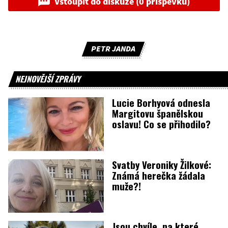
Vstoupit do diskuze (0 příspěvků)
PETR JANDA
NEJNOVĚJŠÍ ZPRÁVY
Lucie Borhyová odnesla
Margitovu španělskou
oslavu! Co se přihodilo?
Svatby Veroniky Žilkové:
Známá herečka žádala
muže?!
Jsou chvíle, na které