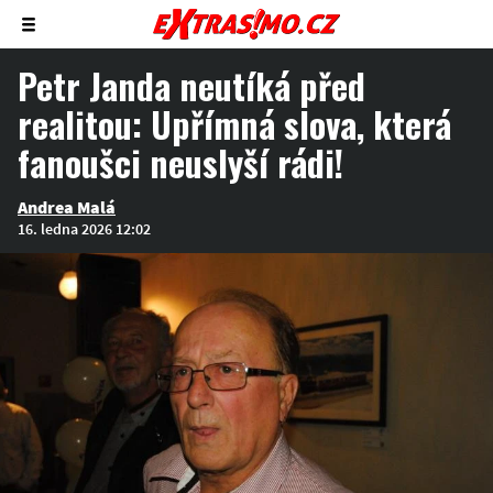
Zobrazit/skrýt
menu
Petr Janda neutíká před
realitou: Upřímná slova, která
fanoušci neuslyší rádi!
Andrea Malá
16. ledna 2026 12:02