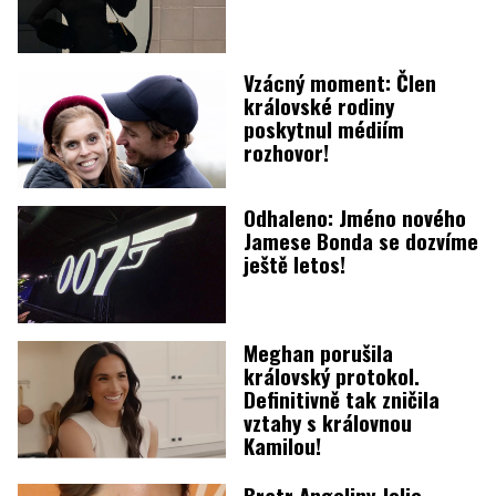
Vzácný moment: Člen
královské rodiny
poskytnul médiím
rozhovor!
Odhaleno: Jméno nového
Jamese Bonda se dozvíme
ještě letos!
Meghan porušila
královský protokol.
Definitivně tak zničila
vztahy s královnou
Kamilou!
Bratr Angeliny Jolie