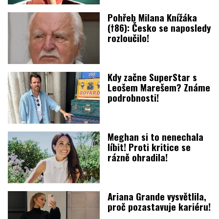
Pohřeb Milana Knížáka
(†86): Česko se naposledy
rozloučilo!
Kdy začne SuperStar s
Leošem Marešem? Známe
podrobnosti!
Meghan si to nenechala
líbit! Proti kritice se
rázně ohradila!
Ariana Grande vysvětlila,
proč pozastavuje kariéru!