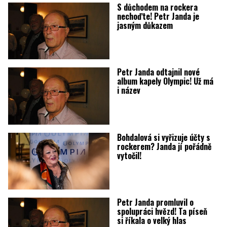
S důchodem na rockera
nechoďte! Petr Janda je
jasným důkazem
Petr Janda odtajnil nové
album kapely Olympic! Už má
i název
Bohdalová si vyřizuje účty s
rockerem? Janda jí pořádně
vytočil!
Petr Janda promluvil o
spolupráci hvězd! Ta píseň
si říkala o velký hlas