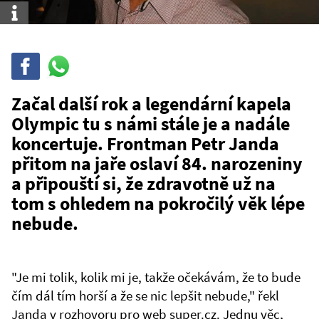
Info
Sdílet
Sdílej
na
WhatsAppu
Začal další rok a legendární kapela
Olympic tu s námi stále je a nadále
koncertuje. Frontman Petr Janda
přitom na jaře oslaví 84. narozeniny
a připouští si, že zdravotně už na
tom s ohledem na pokročilý věk lépe
nebude.
"Je mi tolik, kolik mi je, takže očekávám, že to bude
čím dál tím horší a že se nic lepšit nebude," řekl
Janda v rozhovoru pro
web
super.cz. Jednu věc,