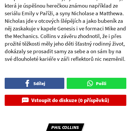
která je úspěšnou herečkou známou například ze
seriálu Emily v Paříži, a syny Nicholase a Matthewa.
Nicholas jde v otcových šlépějích a jako bubeník za
něj zaskakuje v kapele Genesis i ve formaci Mike and
the Mechanics. Collins v závěru zhodnotil, že i přes
prožité těžkosti měly jeho děti šťastný rodinný život,
dokázaly se prosadit samy za sebe a on sám by na
své dlouholeté kariéře v záři reflektorů nic nezměnil.
Sdílej
Pošli
Vstoupit do diskuze (0 příspěvků)
PHIL COLLINS