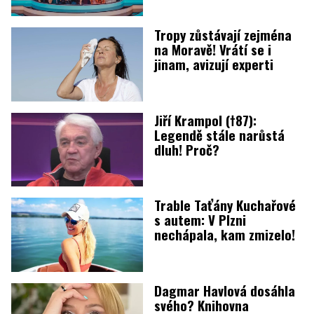
Tropy zůstávají zejména
na Moravě! Vrátí se i
jinam, avizují experti
Jiří Krampol (†87):
Legendě stále narůstá
dluh! Proč?
Trable Taťány Kuchařové
s autem: V Plzni
nechápala, kam zmizelo!
Dagmar Havlová dosáhla
svého? Knihovna