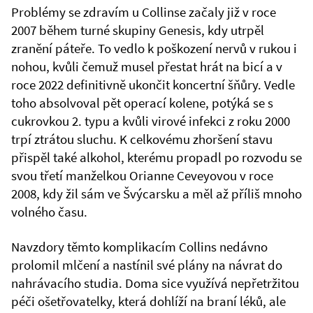
Problémy se zdravím u Collinse začaly již v roce
2007 během turné skupiny Genesis, kdy utrpěl
zranění páteře. To vedlo k poškození nervů v rukou i
nohou, kvůli čemuž musel přestat hrát na bicí a v
roce 2022 definitivně ukončit koncertní šňůry. Vedle
toho absolvoval pět operací kolene, potýká se s
cukrovkou 2. typu a kvůli virové infekci z roku 2000
trpí ztrátou sluchu. K celkovému zhoršení stavu
přispěl také alkohol, kterému propadl po rozvodu se
svou třetí manželkou Orianne Ceveyovou v roce
2008, kdy žil sám ve Švýcarsku a měl až příliš mnoho
volného času.
Navzdory těmto komplikacím Collins nedávno
prolomil mlčení a nastínil své plány na návrat do
nahrávacího studia. Doma sice využívá nepřetržitou
péči ošetřovatelky, která dohlíží na braní léků, ale