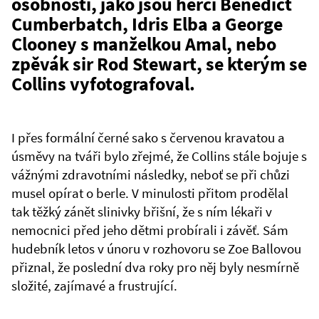
osobností, jako jsou herci Benedict
Cumberbatch, Idris Elba a George
Clooney s manželkou Amal, nebo
zpěvák sir Rod Stewart, se kterým se
Collins vyfotografoval.
I přes formální černé sako s červenou kravatou a
úsměvy na tváři bylo zřejmé, že Collins stále bojuje s
vážnými zdravotními následky, neboť se při chůzi
musel opírat o berle. V minulosti přitom prodělal
tak těžký zánět slinivky břišní, že s ním lékaři v
nemocnici před jeho dětmi probírali i závěť. Sám
hudebník letos v únoru v rozhovoru se Zoe Ballovou
přiznal, že poslední dva roky pro něj byly nesmírně
složité, zajímavé a frustrující.