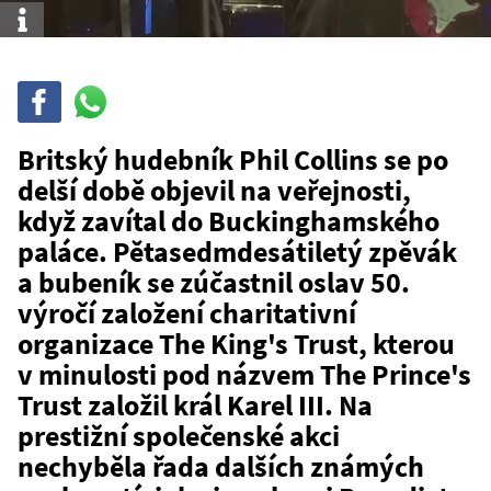
Info
Sdílet
Sdílej
na
WhatsAppu
Britský hudebník Phil Collins se po
delší době objevil na veřejnosti,
když zavítal do Buckinghamského
paláce. Pětasedmdesátiletý zpěvák
a bubeník se zúčastnil oslav 50.
výročí založení charitativní
organizace The King's Trust, kterou
v minulosti pod názvem The Prince's
Trust založil král Karel III. Na
prestižní společenské akci
nechyběla řada dalších známých