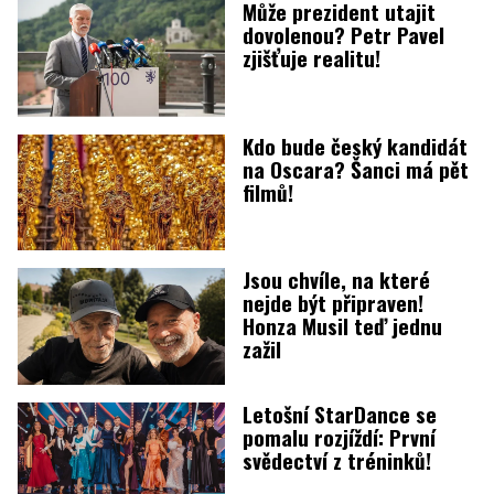
Může prezident utajit
dovolenou? Petr Pavel
zjišťuje realitu!
Kdo bude český kandidát
na Oscara? Šanci má pět
filmů!
Jsou chvíle, na které
nejde být připraven!
Honza Musil teď jednu
zažil
Letošní StarDance se
pomalu rozjíždí: První
svědectví z tréninků!