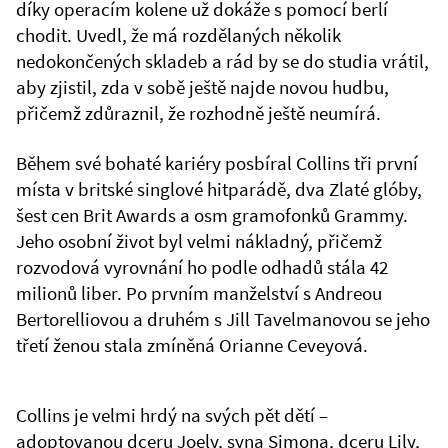
díky operacím kolene už dokáže s pomocí berlí
chodit. Uvedl, že má rozdělaných několik
nedokončených skladeb a rád by se do studia vrátil,
aby zjistil, zda v sobě ještě najde novou hudbu,
přičemž zdůraznil, že rozhodně ještě neumírá.
Během své bohaté kariéry posbíral Collins tři první
místa v britské singlové hitparádě, dva Zlaté glóby,
šest cen Brit Awards a osm gramofonků Grammy.
Jeho osobní život byl velmi nákladný, přičemž
rozvodová vyrovnání ho podle odhadů stála 42
milionů liber. Po prvním manželství s Andreou
Bertorelliovou a druhém s Jill Tavelmanovou se jeho
třetí ženou stala zmíněná Orianne Ceveyová.
Collins je velmi hrdý na svých pět dětí –
adoptovanou dceru Joely, syna Simona, dceru Lily,