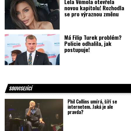
Lela Vémola otevřela
novou kapitolu! Rozhodla
se pro výraznou změnu
Má Filip Turek problém?
Policie odhalila, jak
postupuje!
SOUVISEJÍCÍ
Phil Collins umírá, šíří se
internetem. Jaká je ale
pravda?