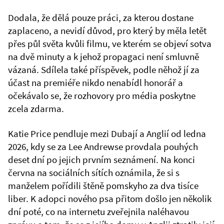
Dodala, že dělá pouze práci, za kterou dostane
zaplaceno, a nevidí důvod, pro který by měla letět
přes půl světa kvůli filmu, ve kterém se objeví sotva
na dvě minuty a k jehož propagaci není smluvně
vázaná. Sdílela také příspěvek, podle něhož jí za
účast na premiéře nikdo nenabídl honorář a
očekávalo se, že rozhovory pro média poskytne
zcela zdarma.
Katie Price pendluje mezi Dubají a Anglií od ledna
2026, kdy se za Lee Andrewse provdala pouhých
deset dní po jejich prvním seznámení. Na konci
června na sociálních sítích oznámila, že si s
manželem pořídili štěně pomskyho za dva tisíce
liber. K adopci nového psa přitom došlo jen několik
dní poté, co na internetu zveřejnila naléhavou