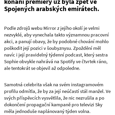
konání premiéry už byla zpět ve
Spojených arabských emirátech.
Podle zdrojů webu Mirror z jejího okolí je velmi
nezvyklé, aby vynechala takto významnou pracovní
akci, a panují obavy, že by podobné chování mohlo
poškodit její pozici v šoubyznysu. Zpoždění měl
navíc i její pravidelný týdenní podcast, který sestra
Sophie obvykle nahrává na Spotify ve čtvrtek ráno,
ale tentokrát se objevil až odpoledne.
Samotná celebrita však na svém instagramovém
profilu odmítla, že by za její neúčastí stál manžel. Ve
svých příspěvcích vysvětlila, že nic nezrušila a po
dokončení propagační kampaně pro televizi Sky
měla jednoduše naplánovaný týden volna.