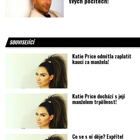
svých pocitech!
SOUVISEJÍCÍ
Katie Price odmítla zaplatit
kauci za manžela!
Katie Price dochází s její
manželem trpělivost!
Co se s ní děje? Expřítel