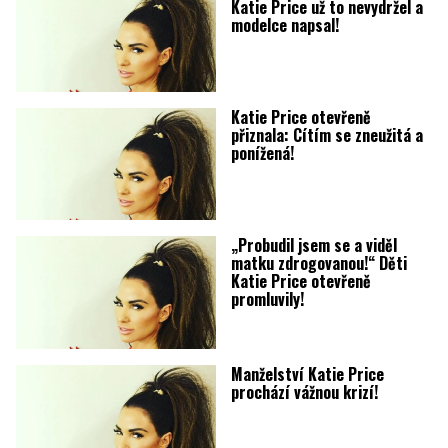
Katie Price už to nevydržel a
modelce napsal!
Katie Price otevřeně
přiznala: Cítím se zneužitá a
ponížená!
„Probudil jsem se a viděl
matku zdrogovanou!“ Děti
Katie Price otevřeně
promluvily!
Manželství Katie Price
prochází vážnou krizí!