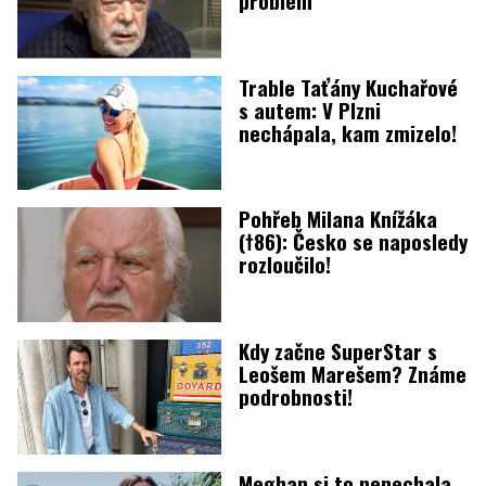
Trable Taťány Kuchařové
s autem: V Plzni
nechápala, kam zmizelo!
Pohřeb Milana Knížáka
(†86): Česko se naposledy
rozloučilo!
Kdy začne SuperStar s
Leošem Marešem? Známe
podrobnosti!
Meghan si to nenechala