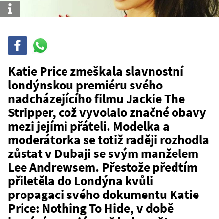
Info
Sdílet
Sdílej
na
WhatsAppu
Katie Price zmeškala slavnostní
londýnskou premiéru svého
nadcházejícího filmu Jackie The
Stripper, což vyvolalo značné obavy
mezi jejími přáteli. Modelka a
moderátorka se totiž raději rozhodla
zůstat v Dubaji se svým manželem
Lee Andrewsem. Přestože předtím
přiletěla do Londýna kvůli
propagaci svého dokumentu Katie
Price: Nothing To Hide, v době