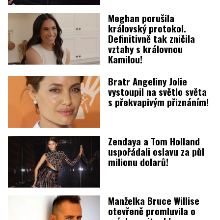
Meghan porušila
královský protokol.
Definitivně tak zničila
vztahy s královnou
Kamilou!
Bratr Angeliny Jolie
vystoupil na světlo světa
s překvapivým přiznáním!
Zendaya a Tom Holland
uspořádali oslavu za půl
milionu dolarů!
Manželka Bruce Willise
otevřeně promluvila o