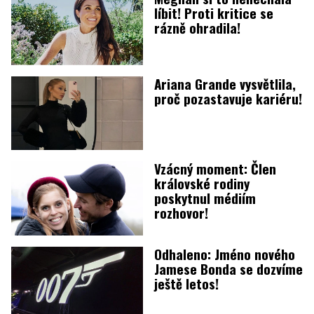
líbit! Proti kritice se
rázně ohradila!
Ariana Grande vysvětlila,
proč pozastavuje kariéru!
Vzácný moment: Člen
královské rodiny
poskytnul médiím
rozhovor!
Odhaleno: Jméno nového
Jamese Bonda se dozvíme
ještě letos!