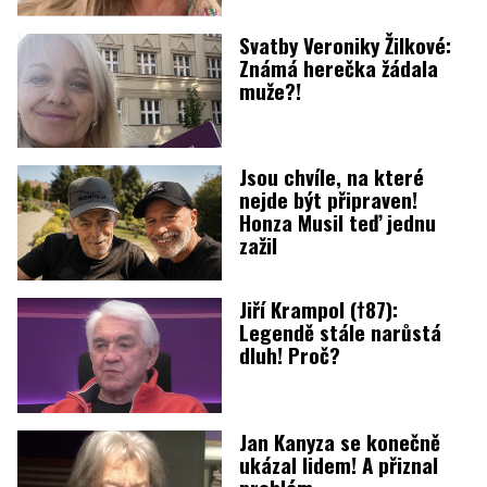
Svatby Veroniky Žilkové:
Známá herečka žádala
muže?!
Jsou chvíle, na které
nejde být připraven!
Honza Musil teď jednu
zažil
Jiří Krampol (†87):
Legendě stále narůstá
dluh! Proč?
Jan Kanyza se konečně
ukázal lidem! A přiznal
problém