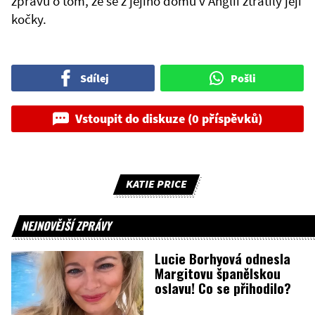
zprávu o tom, že se z jejího domu v Anglii ztratily její
kočky.
Sdílej
Pošli
Vstoupit do diskuze (0 příspěvků)
KATIE PRICE
NEJNOVĚJŠÍ ZPRÁVY
Lucie Borhyová odnesla
Margitovu španělskou
oslavu! Co se přihodilo?