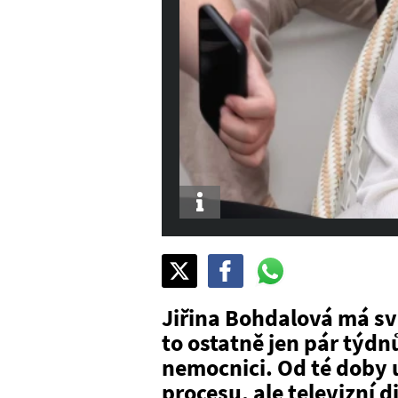
Info
Sdílet
Pošli
Pošli
na
na
na
X
Facebook
WhatsAppu
Jiřina Bohdalová má sv
to ostatně jen pár týdnů
nemocnici. Od té doby u
procesu, ale televizní d