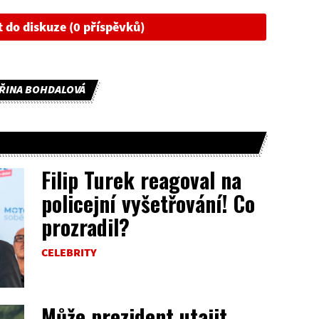
t do diskuze (0 příspěvků)
IŘINA BOHDALOVÁ
Filip Turek reagoval na
policejní vyšetřování! Co
prozradil?
CELEBRITY
Může prezident utajit