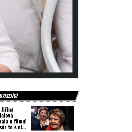
UVISEJÍCÍ
 Jiřina
dalová
nala u filmu!
sér to s ní