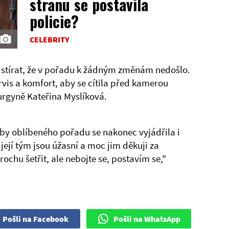
stranu se postavila
policie?
CELEBRITY
stírat, že v pořadu k žádným změnám nedošlo.
ervis a komfort, aby se cítila před kamerou
urgyně Kateřina Myslíková.
by oblíbeného pořadu se nakonec vyjádřila i
její tým jsou úžasní a moc jim děkuji za
trochu šetřit, ale nebojte se, postavím se,"
Pošli na Facebook
Pošli na WhatsApp