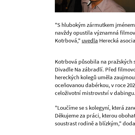
"S hlubokým zármutkem jménem r
navždy opustila významná filmov
Kotrbová,"
uvedla
Herecká asocia
Kotrbová působila na pražských s
Divadle Na zábradlí. Před filmov
hereckých kolegů uměla zaujmout 
oceňovanou dabérkou, v roce 2021
celoživotní mistrovství v dabingu
"Loučíme se s kolegyní, která zan
Děkujeme za práci, kterou oboha
soustrast rodině a blízkým," doda