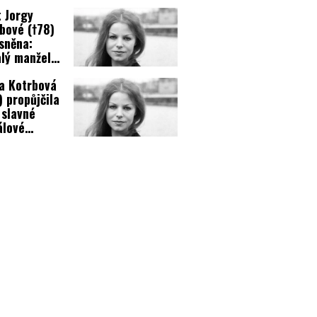
ily?
 Jorgy
bové (†78)
sněna:
lý manžel
radil
a Kotrbová
inu!
) propůjčila
 slavné
álové
avě! Víte,
á to byla?