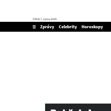
Pátek 7. srpna 2026
Zprávy
Celebrity
Horoskopy
Zobrazit/skrýt
menu