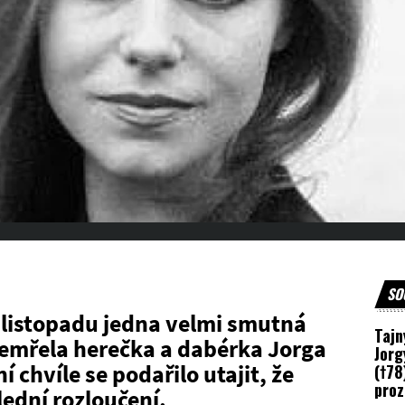
SO
 listopadu jedna velmi smutná
Tajn
 zemřela herečka a dabérka Jorga
Jorg
 chvíle se podařilo utajit, že
(†78
proz
lední rozloučení.