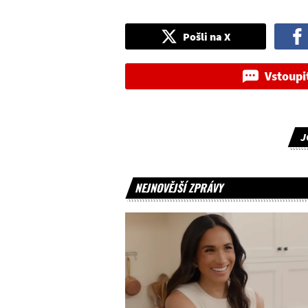
Pošli na X
Vstoupi
J
NEJNOVĚJŠÍ ZPRÁVY