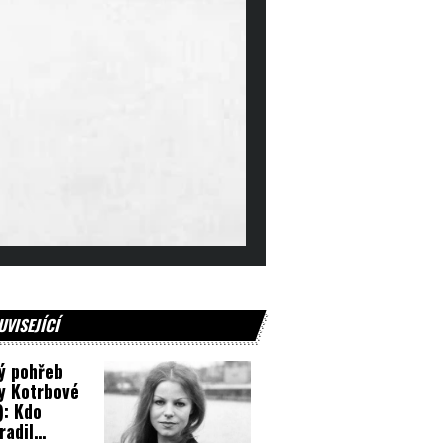
UVISEJÍCÍ
ý pohřeb
y Kotrbové
): Kdo
radil