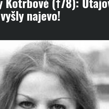
 Kotrbové (†78): Utaj
vyšly najevo!