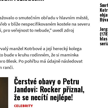
deta
Smrt
Kotr
obja
važovalo o smutečním obřadu v hlavním městě,
Býva
eb v blíže nespecifikovaném kostele na severu
proz
Jorg
příč
, pro veřejnost to nebude," uvedl zdroj
(†78
hlas
seri
post
valý manžel Kotrbové a její herecký kolega
kter
 to bude v kruhu rodinném, že si maminka
l pro Blesk. Po pohřbu má údajně následovat
m ranči.
Čerstvé obavy o Petru
Jandovi: Rocker přiznal,
že se necítí nejlépe!
CELEBRITY