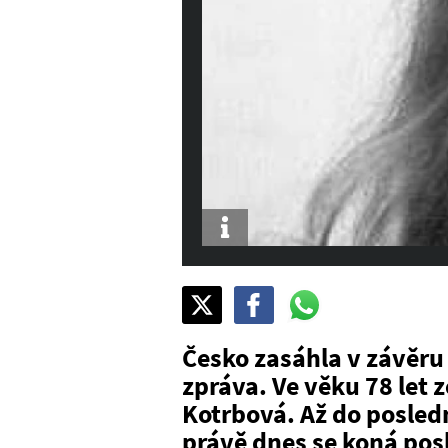
Info
Sdílet
Pošli
Pošli
na
na
na
X
Facebook
WhatsAppu
Česko zasáhla v závěru
zpráva. Ve věku 78 let
Kotrbová. Až do poslední
právě dnes se koná pos