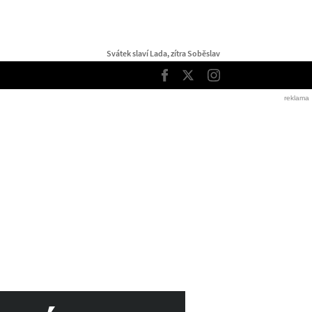
Svátek slaví Lada, zítra Soběslav
TOP
Facebook
Twitter
Instagram