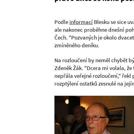
Podle
informací
Blesku se sice u
ale nakonec proběhne dnešní pohř
Čech. "Pozvaných je okolo dvaceti
zmíněného deníku.
Na rozloučení by neměl chybět bý
Zdeněk Žák. "Dcera mi volala, že
nepřála veřejné rozloučení," řek
rozptýlení ostatků zesnulé na její