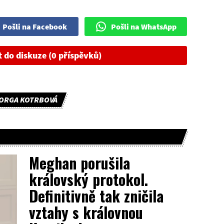
Pošli na Facebook
Pošli na WhatsApp
t do diskuze (0 příspěvků)
ORGA KOTRBOVÁ
Meghan porušila
královský protokol.
Definitivně tak zničila
vztahy s královnou