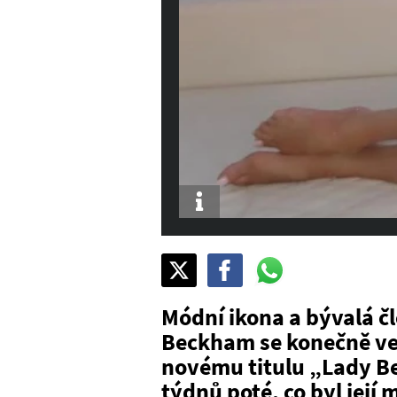
Info
Sdílet
Pošli
Pošli
na
na
na
X
Facebook
WhatsAppu
Módní ikona a bývalá čl
Beckham se konečně veř
novému titulu „Lady Be
týdnů poté, co byl její