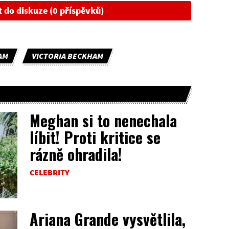
t do diskuze (0 příspěvků)
AM
VICTORIA BECKHAM
Meghan si to nenechala
líbit! Proti kritice se
rázně ohradila!
CELEBRITY
Ariana Grande vysvětlila,