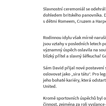
Slavnostní ceremoniál se odehrá
dohledem britského panovníka. Do
s dětmi Romeem, Cruzem a Harper 
Rodinnou idylu však mírně naruši
jsou vztahy v posledních letech 
významný úspěch oslavila na souk
blízký přítel a slavný šéfkuchař
Sám David přijal nové postavení 
oslovovat jako „sira tátu“. Pro l
jeho bohaté kariéry, která odstar
United.
Kromě sportovních úspěchů byl oc
činnost, zejména za roli vyslanc