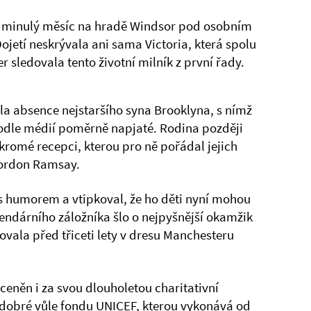
l minulý měsíc na hradě Windsor pod osobním
jetí neskrývala ani sama Victoria, která spolu
sledovala tento životní milník z první řady.
la absence nejstaršího syna Brooklyna, s nímž
podle médií poměrně napjaté. Rodina později
romé recepci, kterou pro ně pořádal jejich
 Gordon Ramsay.
s humorem a vtipkoval, že ho děti nyní mohou
egendárního záložníka šlo o nejpyšnější okamžik
tovala před třiceti lety v dresu Manchesteru
eněn i za svou dlouholetou charitativní
e dobré vůle fondu UNICEF, kterou vykonává od