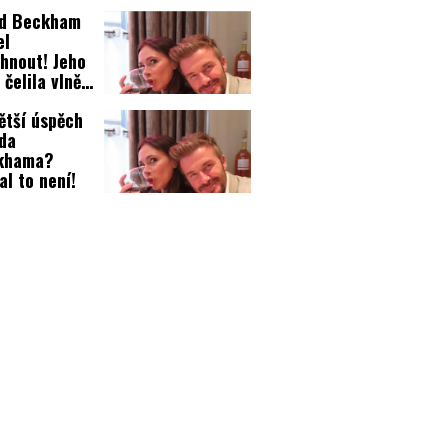
id Beckham
el
hnout! Jeho
 čelila vlně
é kritiky!
ětší úspěch
da
khama?
al to není!