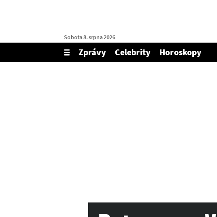
Sobota 8. srpna 2026
Zprávy
Celebrity
Horoskopy
Zobrazit/skrýt
menu