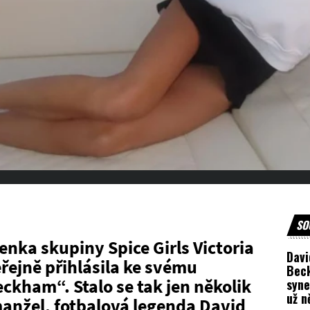
SO
enka skupiny Spice Girls Victoria
Davi
ejně přihlásila ke svému
Bec
ckham“. Stalo se tak jen několik
syne
už n
 manžel, fotbalová legenda David