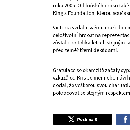
roku 2005. Od loňského roku tak
King’s Foundation, kterou současn
Victoria vzdala svému muži doje
celoživotní hrdost na reprezentaci
zůstal i po tolika letech stejný
před téměř třemi dekádami.
Gratulace se okamžitě začaly sypa
vzkazů od Kris Jenner nebo návrh
dodal, že veškerou svou charitativ
pokračovat se stejným respektem
Pošli na X