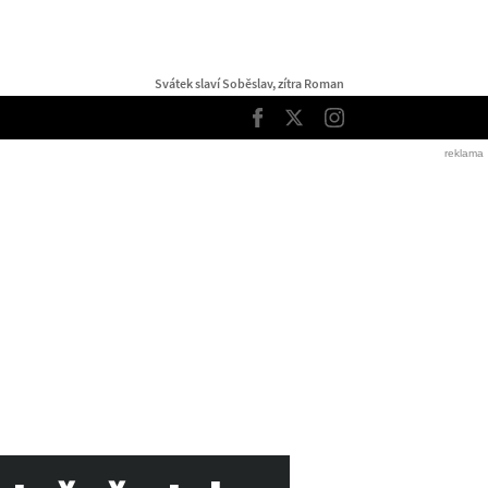
Svátek slaví Soběslav, zítra Roman
TOP
Facebook
Twitter
Instagram