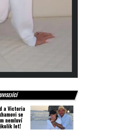
UVISEJÍCÍ
d a Victoria
khamovi se
m nemluví
ěkolik let!