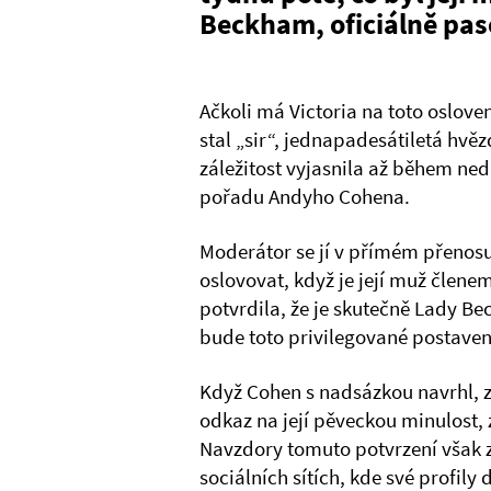
Beckham, oficiálně paso
Ačkoli má Victoria na toto oslove
stal „sir“, jednapadesátiletá hv
záležitost vyjasnila až během ne
pořadu Andyho Cohena.
Moderátor se jí v přímém přenosu 
oslovovat, když je její muž člene
potvrdila, že je skutečně Lady B
bude toto privilegované postavení
Když Cohen s nadsázkou navrhl, zd
odkaz na její pěveckou minulost, 
Navzdory tomuto potvrzení však z
sociálních sítích, kde své profily