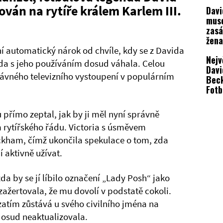
ván na rytíře králem Karlem III.
Dav
mus
zasá
žena
tvrd
ní automatický nárok od chvíle, kdy se z Davida
Nejv
ězda s jeho používáním dosud váhala. Celou
Davi
dávného televizního vystoupení v populárním
Bec
Fotb
přímo zeptal, jak by ji měl nyní správně
m rytířského řádu. Victoria s úsměvem
eckham, čímž ukončila spekulace o tom, zda
 aktivně užívat.
a by se jí líbilo označení „Lady Posh“ jako
zažertovala, že mu dovolí v podstatě cokoli.
atím zůstává u svého civilního jména na
 dosud neaktualizovala.