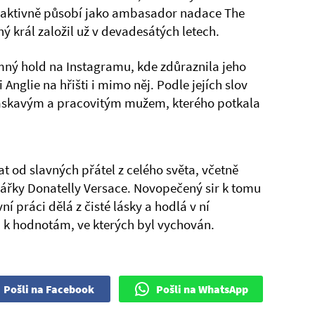
é aktivně působí jako ambasador nadace The
ý král založil už v devadesátých letech.
mný hold na Instagramu, kde zdůraznila jeho
 Anglie na hřišti i mimo něj. Podle jejích slov
m laskavým a pracovitým mužem, kterého potkala
t od slavných přátel z celého světa, včetně
ářky Donatelly Versace. Novopečený sir k tomu
ní práci dělá z čisté lásky a hodlá v ní
 k hodnotám, ve kterých byl vychován.
Pošli na Facebook
Pošli na WhatsApp