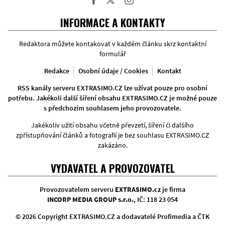
Facebook
Twitter
Instagram
INFORMACE A KONTAKTY
Redaktora můžete kontakovat v každém článku skrz kontaktní
formulář
Redakce
Osobní údaje / Cookies
Kontakt
RSS kanály serveru EXTRASIMO.CZ lze užívat pouze pro osobní
potřebu. Jakékoli další šíření obsahu EXTRASIMO.CZ je možné pouze
s předchozím souhlasem jeho provozovatele.
Jakékoliv užití obsahu včetně převzetí, šíření či dalšího
zpřístupňování článků a fotografií je bez souhlasu EXTRASIMO.CZ
zakázáno.
VYDAVATEL A PROVOZOVATEL
Provozovatelem serveru
EXTRASIMO.cz
je firma
INCORP MEDIA GROUP s.r.o.
, IČ: 118 23 054
© 2026 Copyright EXTRASIMO.CZ a dodavatelé Profimedia a ČTK