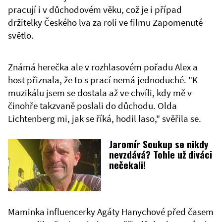
pracují i v důchodovém věku, což je i případ
držitelky Českého lva za roli ve filmu Zapomenuté
světlo.
Známá herečka ale v rozhlasovém pořadu Alex a
host přiznala, že to s prací nemá jednoduché. "K
muzikálu jsem se dostala až ve chvíli, kdy mě v
činohře takzvaně poslali do důchodu. Olda
Lichtenberg mi, jak se říká, hodil laso," svěřila se.
Jaromír Soukup se nikdy
nevzdává? Tohle už diváci
nečekali!
Maminka influencerky Agáty Hanychové před časem