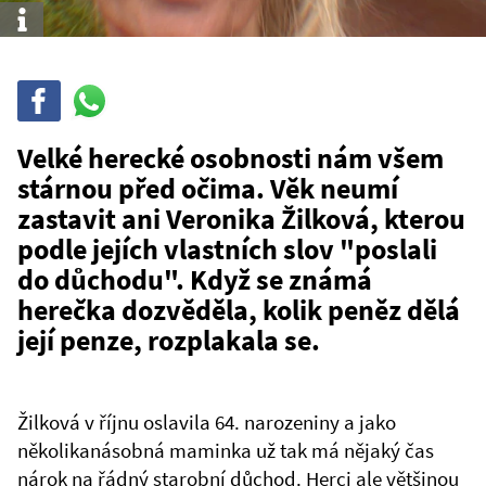
Info
Sdílet
Sdílej
na
WhatsAppu
Velké herecké osobnosti nám všem
stárnou před očima. Věk neumí
zastavit ani Veronika Žilková, kterou
podle jejích vlastních slov "poslali
do důchodu". Když se známá
herečka dozvěděla, kolik peněz dělá
její penze, rozplakala se.
Žilková v říjnu oslavila 64. narozeniny a jako
několikanásobná maminka už tak má nějaký čas
nárok na řádný starobní důchod. Herci ale většinou