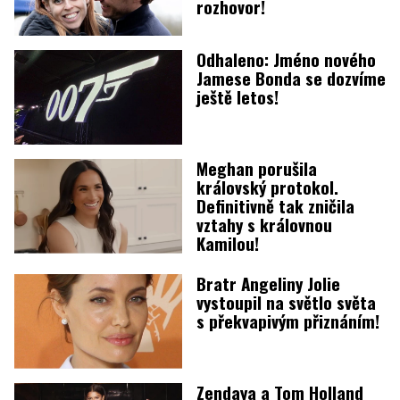
rozhovor!
Odhaleno: Jméno nového
Jamese Bonda se dozvíme
ještě letos!
Meghan porušila
královský protokol.
Definitivně tak zničila
vztahy s královnou
Kamilou!
Bratr Angeliny Jolie
vystoupil na světlo světa
s překvapivým přiznáním!
Zendaya a Tom Holland