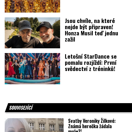
Jsou chvíle, na které
nejde být připraven!
Honza Musil teď jednu
zažil
Letošní StarDance se
pomalu rozjíždí: První
svědectví z tréninků!
SOUVISEJÍCÍ
Svatby Veroniky Žilkové:
Známá herečka žádala
muže?!