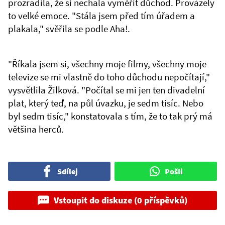
prozradila, že si nechala vyměřit důchod. Provázely
to velké emoce. "Stála jsem před tím úřadem a
plakala," svěřila se podle Aha!.
"Říkala jsem si, všechny moje filmy, všechny moje
televize se mi vlastně do toho důchodu nepočítají,"
vysvětlila Žilková. "Počítal se mi jen ten divadelní
plat, který teď, na půl úvazku, je sedm tisíc. Nebo
byl sedm tisíc," konstatovala s tím, že to tak prý má
většina herců.
Sdílej
Pošli
Vstoupit do diskuze (0 příspěvků)