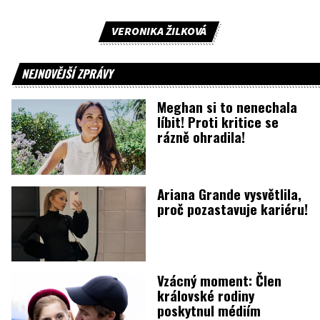
VERONIKA ŽILKOVÁ
NEJNOVĚJŠÍ ZPRÁVY
Meghan si to nenechala
líbit! Proti kritice se
rázně ohradila!
Ariana Grande vysvětlila,
proč pozastavuje kariéru!
Vzácný moment: Člen
královské rodiny
poskytnul médiím