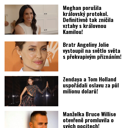
Meghan porušila
královský protokol.
Definitivně tak zničila
vztahy s královnou
Kamilou!
Bratr Angeliny Jolie
vystoupil na světlo světa
s překvapivým přiznáním!
Zendaya a Tom Holland
uspořádali oslavu za půl
milionu dolarů!
Manželka Bruce Willise
otevřeně promluvila o
svých pocitech!