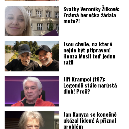
Svatby Veroniky Žilkové:
Známá herečka žádala
muže?!
Jsou chvíle, na které
nejde být připraven!
Honza Musil teď jednu
zažil
Jiří Krampol (†87):
Legendě stále narůstá
dluh! Proč?
Jan Kanyza se konečně
ukázal lidem! A přiznal
problém