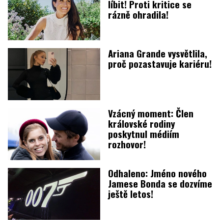
líbit! Proti kritice se
rázně ohradila!
Ariana Grande vysvětlila,
proč pozastavuje kariéru!
Vzácný moment: Člen
královské rodiny
poskytnul médiím
rozhovor!
Odhaleno: Jméno nového
Jamese Bonda se dozvíme
ještě letos!