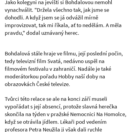
Jako kolegyni na jevišti si Bohdalovou nemohl
vynachválit. "Držela všechno tak, jak jsme se
dohodli. A když jsem se já odvážil mírně
improvizovat, tak mi říkala, ať to nedělám. A měla
pravdu," dodal uznávaný herec.
Bohdalová stále hraje ve filmu, její poslední počin,
tedy televizní film Svatá, nedávno uspěl na
filmovém festivalu v zahraničí. Nadále je také
moderátorkou pořadu Hobby naší doby na
obrazovkách České televize.
Tvůrci této relace se ale na konci září museli
vypořádat s její absencí, protože slavná herečka
skončila na týden v pražské Nemocnici Na Homolce,
když se otrávila jídlem. Lékaři pod vedením
profesora Petra Neužila ji však dali rychle