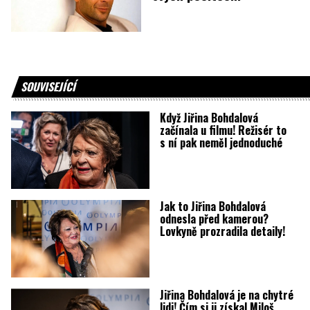
SOUVISEJÍCÍ
Když Jiřina Bohdalová
začínala u filmu! Režisér to
s ní pak neměl jednoduché
Jak to Jiřina Bohdalová
odnesla před kamerou?
Lovkyně prozradila detaily!
Jiřina Bohdalová je na chytré
lidi! Čím si ji získal Miloš