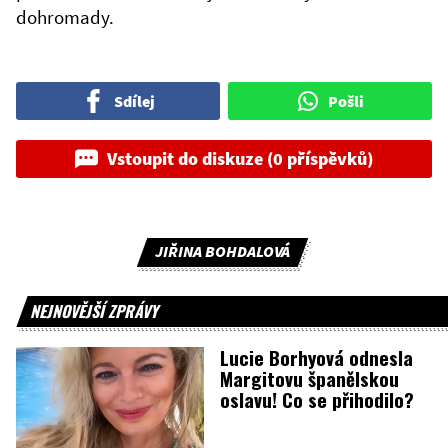
dohromady.
Sdílej
Pošli
Vstoupit do diskuze (0 příspěvků)
JIŘINA BOHDALOVÁ
NEJNOVĚJŠÍ ZPRÁVY
Lucie Borhyová odnesla
Margitovu španělskou
oslavu! Co se přihodilo?