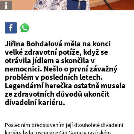
Info
Sdílet
Sdílej
na
WhatsAppu
Jiřina Bohdalová měla na konci
velké zdravotní potíže, když se
otrávila jídlem a skončila v
nemocnici. Nešlo o první závažný
problém v posledních letech.
Legendární herečka ostatně musela
ze zdravotních důvodů ukončit
divadelní kariéru.
Posledním představením její dlouholeté divadelní
kariéry byla inscenace Gin Game v pražském