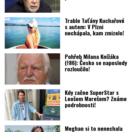
Trable Taťány Kuchařové
s autem: V Plzni
nechápala, kam zmizelo!
Pohřeb Milana Knížáka
(†86): Česko se naposledy
rozloučilo!
Kdy začne SuperStar s
Leošem Marešem? Známe
podrobnosti!
Meghan si to nenechala