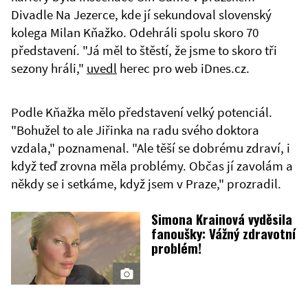
Divadle Na Jezerce, kde jí sekundoval slovenský
kolega Milan Kňažko. Odehráli spolu skoro 70
představení. "Já měl to štěstí, že jsme to skoro tři
sezony hráli,"
uvedl
herec pro web iDnes.cz.
Podle Kňažka mělo představení velký potenciál.
"Bohužel to ale Jiřinka na radu svého doktora
vzdala," poznamenal. "Ale těší se dobrému zdraví, i
když teď zrovna měla problémy. Občas jí zavolám a
někdy se i setkáme, když jsem v Praze," prozradil.
Simona Krainová vyděsila
fanoušky: Vážný zdravotní
problém!