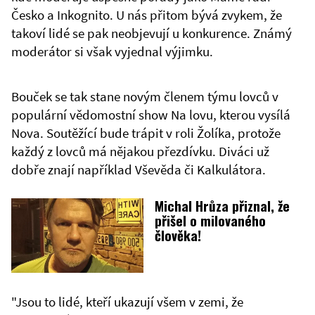
Česko a Inkognito. U nás přitom bývá zvykem, že
takoví lidé se pak neobjevují u konkurence. Známý
moderátor si však vyjednal výjimku.
Bouček se tak stane novým členem týmu lovců v
populární vědomostní show Na lovu, kterou vysílá
Nova. Soutěžící bude trápit v roli Žolíka, protože
každý z lovců má nějakou přezdívku. Diváci už
dobře znají například Vševěda či Kalkulátora.
Michal Hrůza přiznal, že
přišel o milovaného
člověka!
"Jsou to lidé, kteří ukazují všem v zemi, že