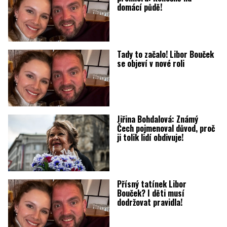
domácí půdě!
Tady to začalo! Libor Bouček
se objeví v nové roli
Jiřina Bohdalová: Známý
Čech pojmenoval důvod, proč
ji tolik lidí obdivuje!
Přísný tatínek Libor
Bouček? I děti musí
dodržovat pravidla!