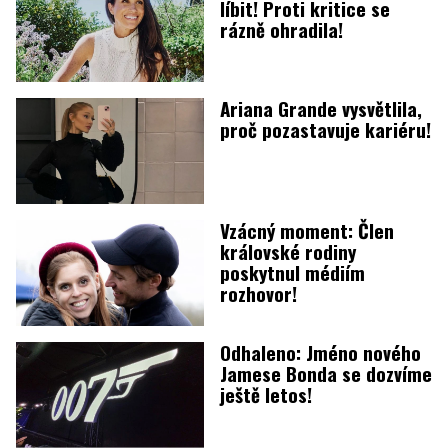
líbit! Proti kritice se
rázně ohradila!
Ariana Grande vysvětlila,
proč pozastavuje kariéru!
Vzácný moment: Člen
královské rodiny
poskytnul médiím
rozhovor!
Odhaleno: Jméno nového
Jamese Bonda se dozvíme
ještě letos!