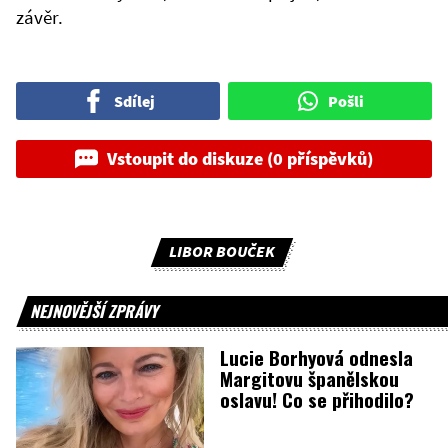
závěr.
Sdílej
Pošli
Vstoupit do diskuze (0 příspěvků)
LIBOR BOUČEK
NEJNOVĚJŠÍ ZPRÁVY
Lucie Borhyová odnesla
Margitovu španělskou
oslavu! Co se přihodilo?