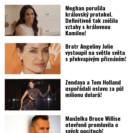
Meghan porušila
královský protokol.
Definitivně tak zničila
vztahy s královnou
Kamilou!
Bratr Angeliny Jolie
vystoupil na světlo světa
s překvapivým přiznáním!
Zendaya a Tom Holland
uspořádali oslavu za půl
milionu dolarů!
Manželka Bruce Willise
otevřeně promluvila o
svých pocitech!