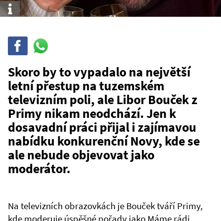
Info
Sdílet
Sdílej
na
WhatsAppu
Skoro by to vypadalo na největší
letní přestup na tuzemském
televizním poli, ale Libor Bouček z
Primy nikam neodchází. Jen k
dosavadní práci přijal i zajímavou
nabídku konkurenční Novy, kde se
ale nebude objevovat jako
moderátor.
Na televizních obrazovkách je Bouček tváří Primy,
kde moderuje úspěšné pořady jako Máme rádi