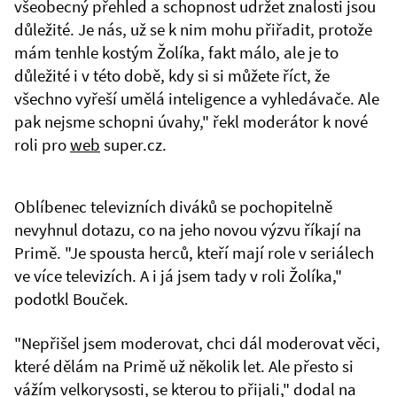
všeobecný přehled a schopnost udržet znalosti jsou
důležité. Je nás, už se k nim mohu přiřadit, protože
mám tenhle kostým Žolíka, fakt málo, ale je to
důležité i v této době, kdy si si můžete říct, že
všechno vyřeší umělá inteligence a vyhledávače. Ale
pak nejsme schopni úvahy," řekl moderátor k nové
roli pro
web
super.cz.
Oblíbenec televizních diváků se pochopitelně
nevyhnul dotazu, co na jeho novou výzvu říkají na
Primě. "Je spousta herců, kteří mají role v seriálech
ve více televizích. A i já jsem tady v roli Žolíka,"
podotkl Bouček.
"Nepřišel jsem moderovat, chci dál moderovat věci,
které dělám na Primě už několik let. Ale přesto si
vážím velkorysosti, se kterou to přijali," dodal na