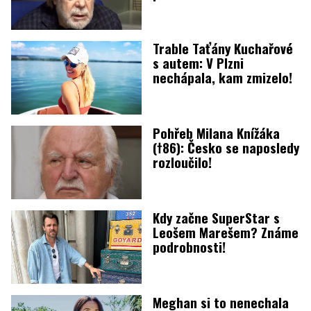
Trable Taťány Kuchařové
s autem: V Plzni
nechápala, kam zmizelo!
Pohřeb Milana Knížáka
(†86): Česko se naposledy
rozloučilo!
Kdy začne SuperStar s
Leošem Marešem? Známe
podrobnosti!
Meghan si to nenechala