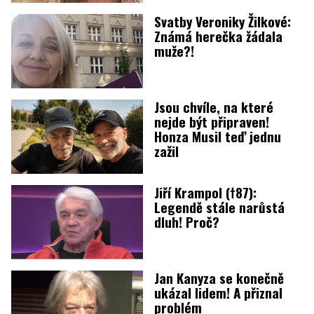
Svatby Veroniky Žilkové:
Známá herečka žádala
muže?!
Jsou chvíle, na které
nejde být připraven!
Honza Musil teď jednu
zažil
Jiří Krampol (†87):
Legendě stále narůstá
dluh! Proč?
Jan Kanyza se konečně
ukázal lidem! A přiznal
problém