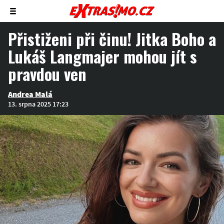
Zobrazit/skrýt
menu
Přistiženi při činu! Jitka Boho a
Lukáš Langmajer mohou jít s
pravdou ven
Andrea Malá
13. srpna 2025 17:23