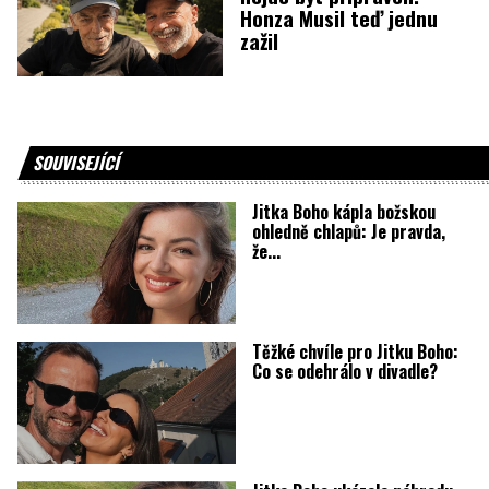
Honza Musil teď jednu
zažil
SOUVISEJÍCÍ
Jitka Boho kápla božskou
ohledně chlapů: Je pravda,
že...
Těžké chvíle pro Jitku Boho:
Co se odehrálo v divadle?