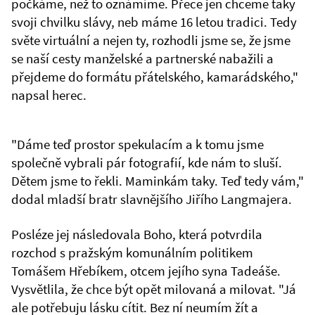
počkáme, než to oznámíme. Přece jen chceme taky
svoji chvilku slávy, neb máme 16 letou tradici. Tedy
světe virtuální a nejen ty, rozhodli jsme se, že jsme
se naší cesty manželské a partnerské nabažili a
přejdeme do formátu přátelského, kamarádského,"
napsal herec.
"Dáme teď prostor spekulacím a k tomu jsme
společně vybrali pár fotografií, kde nám to sluší.
Dětem jsme to řekli. Maminkám taky. Teď tedy vám,"
dodal mladší bratr slavnějšího Jiřího Langmajera.
Posléze jej následovala Boho, která potvrdila
rozchod s pražským komunálním politikem
Tomášem Hřebíkem, otcem jejího syna Tadeáše.
Vysvětlila, že chce být opět milovaná a milovat. "Já
ale potřebuju lásku cítit. Bez ní neumím žít a