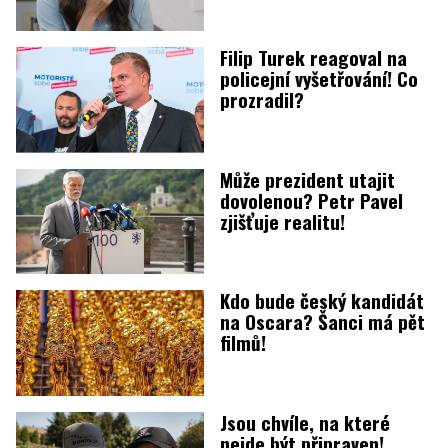
Filip Turek reagoval na
policejní vyšetřování! Co
prozradil?
Může prezident utajit
dovolenou? Petr Pavel
zjišťuje realitu!
Kdo bude český kandidát
na Oscara? Šanci má pět
filmů!
Jsou chvíle, na které
nejde být připraven!