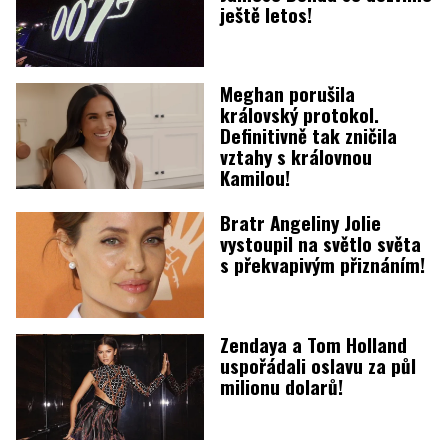
ještě letos!
Meghan porušila
královský protokol.
Definitivně tak zničila
vztahy s královnou
Kamilou!
Bratr Angeliny Jolie
vystoupil na světlo světa
s překvapivým přiznáním!
Zendaya a Tom Holland
uspořádali oslavu za půl
milionu dolarů!