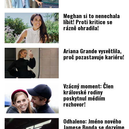
Meghan si to nenechala
líbit! Proti kritice se
rázně ohradila!
Ariana Grande vysvětlila,
proč pozastavuje kariéru!
Vzácný moment: Člen
královské rodiny
poskytnul médiím
rozhovor!
Odhaleno: Jméno nového
Jamese Bonda se dozvíme