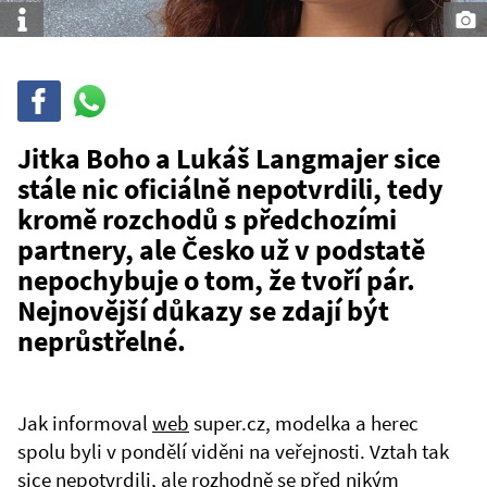
Info
Sdílet
Sdílej
na
WhatsAppu
Jitka Boho a Lukáš Langmajer sice
stále nic oficiálně nepotvrdili, tedy
kromě rozchodů s předchozími
partnery, ale Česko už v podstatě
nepochybuje o tom, že tvoří pár.
Nejnovější důkazy se zdají být
neprůstřelné.
Jak informoval
web
super.cz, modelka a herec
spolu byli v pondělí viděni na veřejnosti. Vztah tak
sice nepotvrdili, ale rozhodně se před nikým