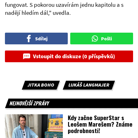
fungovat. S pokorou uzavírám jednu kapitolu a s
nadějí hledím dál," uvedla.
Sdílej
Pošli
Vstoupit do diskuze (0 příspěvků)
JITKA BOHO
LUKÁŠ LANGMAJER
NEJNOVĚJŠÍ ZPRÁVY
Kdy začne SuperStar s
Leošem Marešem? Známe
podrobnosti!