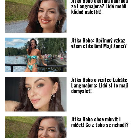
Jitka Boho ukázala náhradu
za Langmajera? Lidé mohli
klidně naletět!
Jitka Boho: Upřímný vzkaz
všem ctitelům! Mají šanci?
Jitka Boho o vizitce Lukáše
Langmajera: Lidé si to mají
domyslet!
Jitka Boho chce mluvit i
mlčet! Co z toho se nehodí?