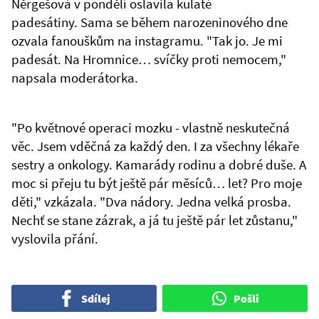
Něrgešová v pondělí oslavila kulaté
padesátiny. Sama se během narozeninového dne
ozvala fanouškům na instagramu. "Tak jo. Je mi
padesát. Na Hromnice… svíčky proti nemocem,"
napsala moderátorka.
"Po květnové operaci mozku - vlastně neskutečná
věc. Jsem vděčná za každý den. I za všechny lékaře
sestry a onkology. Kamarády rodinu a dobré duše. A
moc si přeju tu být ještě pár měsíců… let? Pro moje
děti," vzkázala. "Dva nádory. Jedna velká prosba.
Nechť se stane zázrak, a já tu ještě pár let zůstanu,"
vyslovila přání.
Sdílej
Pošli