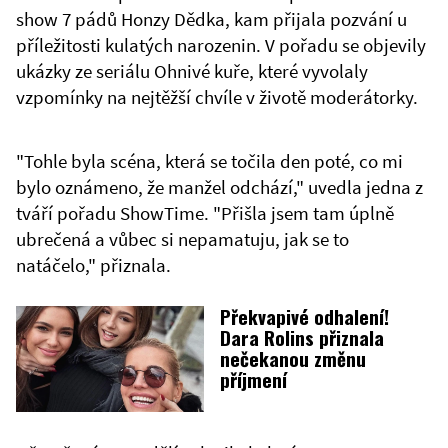
show 7 pádů Honzy Dědka, kam přijala pozvání u
příležitosti kulatých narozenin. V pořadu se objevily
ukázky ze seriálu Ohnivé kuře, které vyvolaly
vzpomínky na nejtěžší chvíle v životě moderátorky.
"Tohle byla scéna, která se točila den poté, co mi
bylo oznámeno, že manžel odchází," uvedla jedna z
tváří pořadu ShowTime. "Přišla jsem tam úplně
ubrečená a vůbec si nepamatuju, jak se to
natáčelo," přiznala.
Překvapivé odhalení!
Dara Rolins přiznala
nečekanou změnu
příjmení