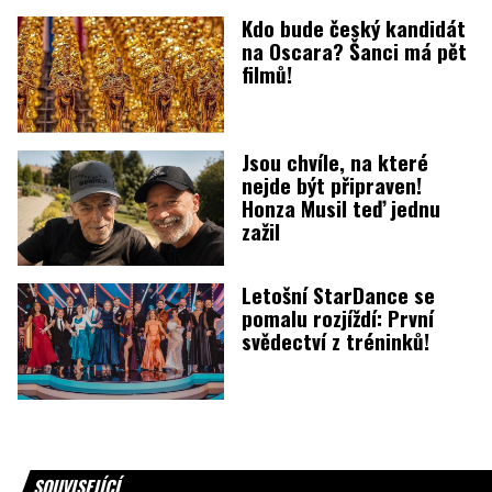
Kdo bude český kandidát
na Oscara? Šanci má pět
filmů!
Jsou chvíle, na které
nejde být připraven!
Honza Musil teď jednu
zažil
Letošní StarDance se
pomalu rozjíždí: První
svědectví z tréninků!
SOUVISEJÍCÍ