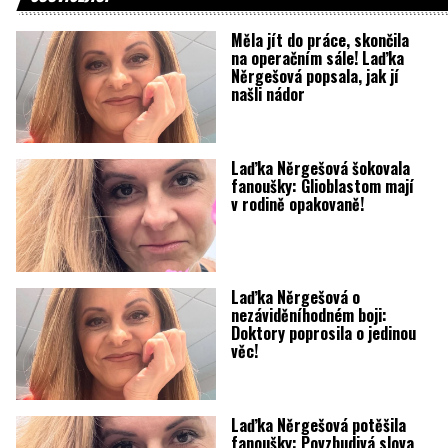
Měla jít do práce, skončila
na operačním sále! Laďka
Něrgešová popsala, jak jí
našli nádor
Laďka Něrgešová šokovala
fanoušky: Glioblastom mají
v rodině opakovaně!
Laďka Něrgešová o
nezáviděníhodném boji:
Doktory poprosila o jedinou
věc!
Laďka Něrgešová potěšila
fanoušky: Povzbudivá slova