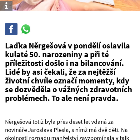
Info
Sdílet
Sdílej
na
WhatsAppu
Laďka Něrgešová v pondělí oslavila
kulaté 50. narozeniny a při té
příležitosti došlo i na bilancování.
Lidé by asi čekali, že za nejtěžší
životní chvíle označí momenty, kdy
se dozvěděla o vážných zdravotních
problémech. To ale není pravda.
Něrgešová totiž byla přes deset let vdaná za
novináře Jaroslava Plesla, s nímž má dvě děti. Na
okolnosti rozpadu manželství zavzpomínala v talk