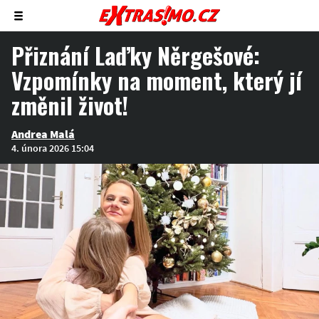
Zobrazit/skrýt
menu
Přiznání Laďky Něrgešové:
Vzpomínky na moment, který jí
změnil život!
Andrea Malá
4. února 2026 15:04