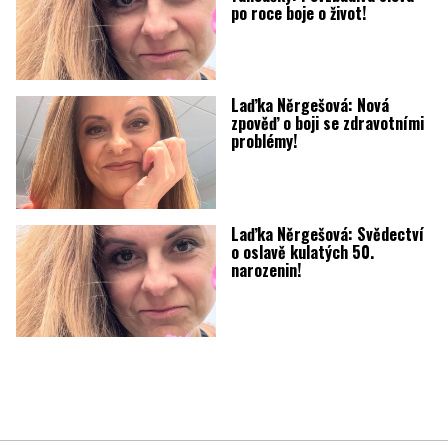
po roce boje o život!
Laďka Něrgešová: Nová
zpověď o boji se zdravotními
problémy!
Laďka Něrgešová: Svědectví
o oslavě kulatých 50.
narozenin!