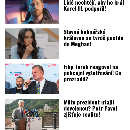
Lidé nechtějí, aby ho král
Karel III. podpořil!
Slavná kulinářská
královna se tvrdě pustila
do Meghan!
Filip Turek reagoval na
policejní vyšetřování! Co
prozradil?
Může prezident utajit
dovolenou? Petr Pavel
zjišťuje realitu!