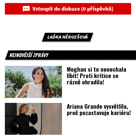
Vstoupit do diskuze (0 příspěvků)
LAĎKA NĚRGEŠOVÁ
NEJNOVĚJŠÍ ZPRÁVY
Meghan si to nenechala
líbit! Proti kritice se
rázně ohradila!
Ariana Grande vysvětlila,
proč pozastavuje kariéru!