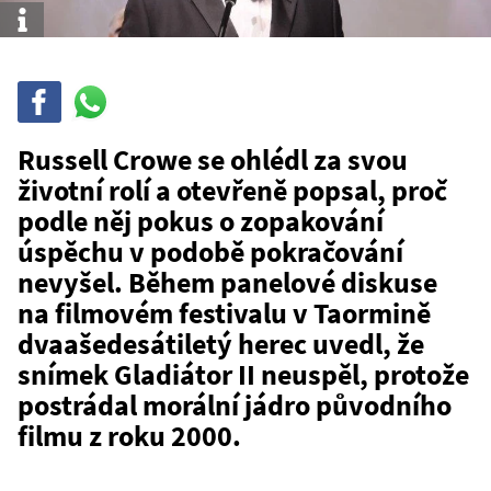
Info
Sdílet
Sdílej
na
WhatsAppu
Russell Crowe se ohlédl za svou
životní rolí a otevřeně popsal, proč
podle něj pokus o zopakování
úspěchu v podobě pokračování
nevyšel. Během panelové diskuse
na filmovém festivalu v Taormině
dvaašedesátiletý herec uvedl, že
snímek Gladiátor II neuspěl, protože
postrádal morální jádro původního
filmu z roku 2000.