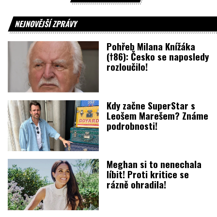
NEJNOVĚJŠÍ ZPRÁVY
Pohřeb Milana Knížáka
(†86): Česko se naposledy
rozloučilo!
Kdy začne SuperStar s
Leošem Marešem? Známe
podrobnosti!
Meghan si to nenechala
líbit! Proti kritice se
rázně ohradila!