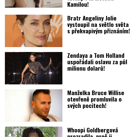
Kamilou!
Bratr Angeliny Jolie
vystoupil na světlo světa
s překvapivým přiznáním!
Zendaya a Tom Holland
uspořádali oslavu za půl
milionu dolarů!
Manželka Bruce Willise
otevřeně promluvila o
svých pocitech!
Whoopi Goldbergová
prozradila, proč ji