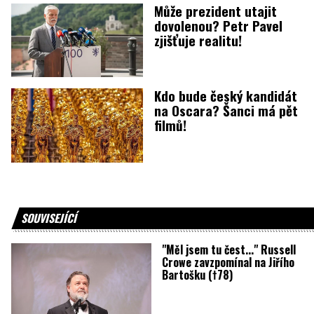
Může prezident utajit
dovolenou? Petr Pavel
zjišťuje realitu!
Kdo bude český kandidát
na Oscara? Šanci má pět
filmů!
SOUVISEJÍCÍ
"Měl jsem tu čest..." Russell
Crowe zavzpomínal na Jiřího
Bartošku (†78)