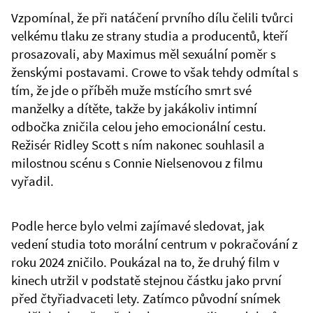
Vzpomínal, že při natáčení prvního dílu čelili tvůrci
velkému tlaku ze strany studia a producentů, kteří
prosazovali, aby Maximus měl sexuální poměr s
ženskými postavami. Crowe to však tehdy odmítal s
tím, že jde o příběh muže mstícího smrt své
manželky a dítěte, takže by jakákoliv intimní
odbočka zničila celou jeho emocionální cestu.
Režisér Ridley Scott s ním nakonec souhlasil a
milostnou scénu s Connie Nielsenovou z filmu
vyřadil.
Podle herce bylo velmi zajímavé sledovat, jak
vedení studia toto morální centrum v pokračování z
roku 2024 zničilo. Poukázal na to, že druhý film v
kinech utržil v podstatě stejnou částku jako první
před čtyřiadvaceti lety. Zatímco původní snímek