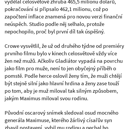
vydělal celosvětově zhruba 465,5 milionu dolarů,
pokračování si připsalo 462,1 milionu, což po
započtení inflace znamená pro novou verzi finanční
neúspěch. Studio podle něj selhalo, protože
nepochopilo, proč byl první díl tak úspěšný.
Crowe vysvětlil, že už od druhého týdne od premiéry
prvního filmu bylo v kinech celosvětově vždy více
žen než mužů. Ačkoliv Gladiátor vypadá na povrchu
jako film pro muže, není to jen obyčejný příběh o
pomstě. Podle herce oslovil ženy tím, že muži chtějí
být stejně silní jako hlavní hrdina a ženy zase touží
po tom, aby je muž miloval tak silným způsobem,
jakým Maximus miloval svou rodinu.
Původní oscarový snímek sledoval osud mocného
generála Maximuse, kterého žárlivý císařův syn
zbavil postavení, vybil mu rodinu a nechal ho