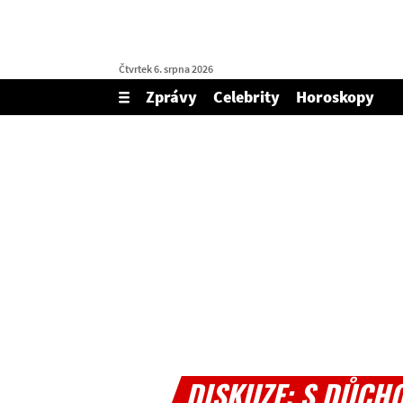
Čtvrtek 6. srpna 2026
Zprávy
Celebrity
Horoskopy
Zobrazit/skrýt
menu
DISKUZE: S DŮCH