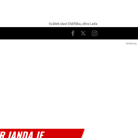
Svátek slaví Oldřiška, zítra Lada
TOP
Facebook
Twitter
Instagram
R JANDA JE