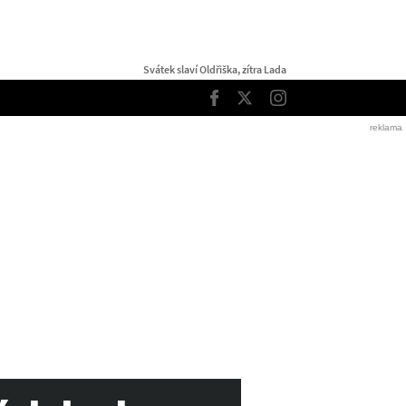
Svátek slaví Oldřiška, zítra Lada
TOP
Facebook
Twitter
Instagram