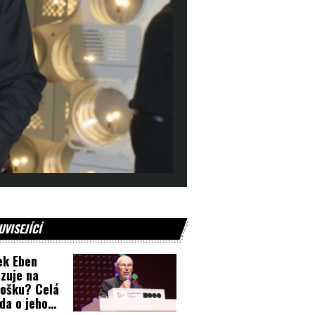
UVISEJÍCÍ
ek Eben
zuje na
ošku? Celá
da o jeho