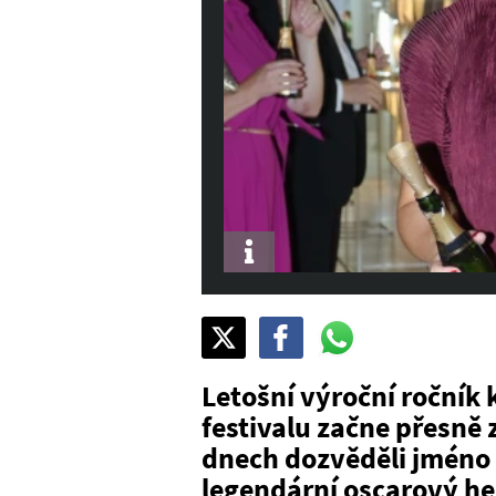
Info
Sdílet
Pošli
Pošli
na
na
na
X
Facebook
WhatsAppu
Letošní výroční ročník
festivalu začne přesně 
dnech dozvěděli jméno 
legendární oscarový he