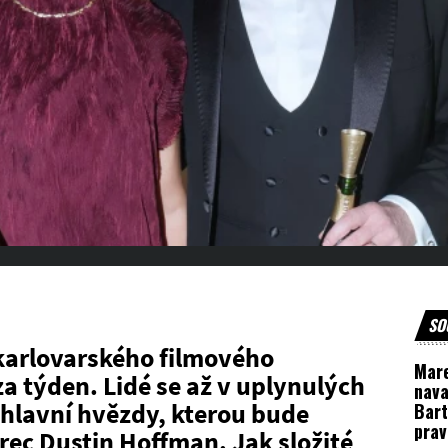
SO
 karlovarského filmového
Mar
za týden. Lidé se až v uplynulých
nava
hlavní hvězdy, kterou bude
Bart
prav
rec Dustin Hoffman. Jak složité