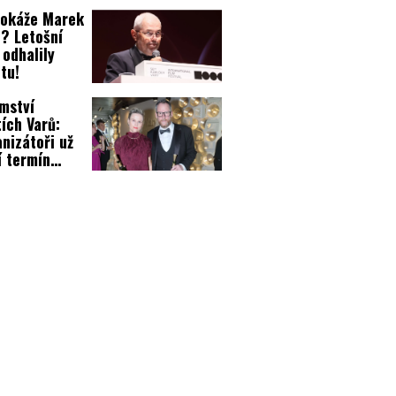
 ve Varech!
dokáže Marek
? Letošní
 odhalily
itu!
mství
tích Varů:
nizátoři už
í termín
ivalu!