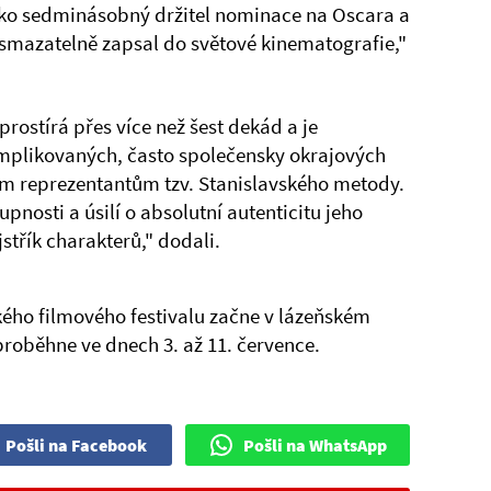
ako sedminásobný držitel nominace na Oscara a
esmazatelně zapsal do světové kinematografie,"
rostírá přes více než šest dekád a je
mplikovaných, často společensky okrajových
ým reprezentantům tzv. Stanislavského metody.
upnosti a úsilí o absolutní autenticitu jeho
jstřík charakterů," dodali.
ského filmového festivalu začne v lázeňském
proběhne ve dnech 3. až 11. července.
Pošli na Facebook
Pošli na WhatsApp