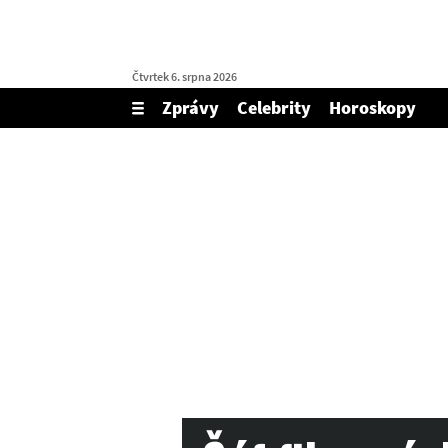
Čtvrtek 6. srpna 2026
Zprávy
Celebrity
Horoskopy
Zobrazit/skrýt
menu