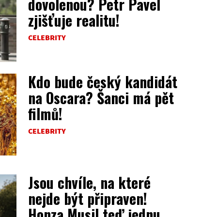
dovolenou? Petr Pavel
zjišťuje realitu!
CELEBRITY
Kdo bude český kandidát
na Oscara? Šanci má pět
filmů!
CELEBRITY
Jsou chvíle, na které
nejde být připraven!
Honza Musil teď jednu