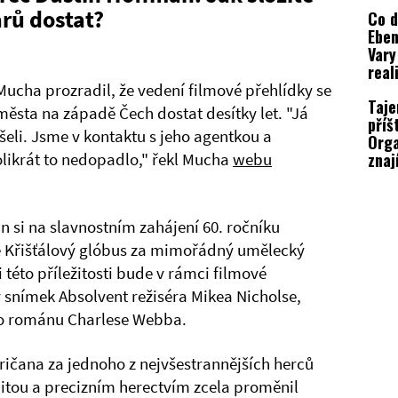
roli
arů dostat?
Co 
Eben
Vary
real
 Mucha prozradil, že vedení filmové přehlídky se
Taje
ěsta na západě Čech dostat desítky let. "Já
příš
ušeli. Jsme v kontaktu s jeho agentkou a
Orga
znaj
kolikrát to nedopadlo," řekl Mucha
webu
fest
n si na slavnostním zahájení 60. ročníku
e Křišťálový glóbus za mimořádný umělecký
 této příležitosti bude v rámci filmové
snímek Absolvent režiséra Mikea Nicholse,
ho románu Charlese Webba.
ričana za jednoho z nejvšestrannějších herců
alitou a precizním herectvím zcela proměnil