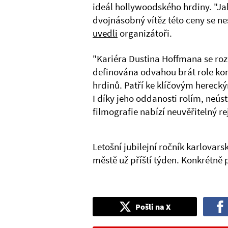
ideál hollywoodského hrdiny. "J
dvojnásobný vítěz této ceny se n
uvedli
organizátoři.
"Kariéra Dustina Hoffmana se rozp
definována odvahou brát role ko
hrdinů. Patří ke klíčovým hereck
I díky jeho oddanosti rolím, neúst
filmografie nabízí neuvěřitelný re
Letošní jubilejní ročník karlovar
městě už příští týden. Konkrétně 
Pošli na X