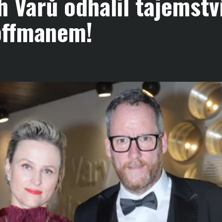
h Varů odhalil tajemstv
offmanem!