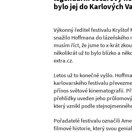
bylo jej do Karlových V
Výkonný ředitel festivalu Kryštof
snažilo Hoffmana do lázeňského m
musím říct, že jsme to x-krát zko
několikrát už to bylo blízko a ně
extra.cz.
Letos už to konečně vyšlo. Hoffma
karlovarského festivalu převezm
přínos světové kinematografii. Při
přehlídky uveden jeho průlomový 
který vznikl podle stejnojmenné
Pořadatelé festivalu označili Ame
filmové historie, který svou geni