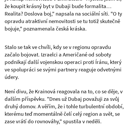
že koupit krásný byt v Dubaji bude formalita…
Realita? Doslova boj," napsala na sociální síti. "O ty
opravdu atraktivní nemovitosti se tu totiž skutečně
bojuje," poznamenala česká kráska.
Stalo se tak ve chvíli, kdy se v regionu opravdu
začalo bojovat. Izraelci a Američané od soboty
podnikají další vojenskou operaci proti Íránu, který
ve spolupráci se svými partnery reaguje odvetnými
údery.
Není divu, že Krainová reagovala na to, co se děje, v
dalším příspěvku. "Dnes už Dubaj považuji za svůj
druhý domov. A věřím, že i tohle turbulentní období,
kterému teď momentálně čelí celý region a svět, se
zase vrátí do rovnováhy," spustila v neděli.