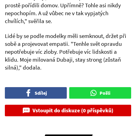
prostě pořídili domov. Upřímně? Tohle asi nikdy
nepochopím. A už vůbec ne v tak vypjatých
chvílích," svěřila se.
Lidé by se podle modelky měli semknout, držet při
sobě a projevovat empatii. "Tenhle svět opravdu
nepotřebuje víc zloby. Potřebuje víc lidskosti a
klidu. Moje milovaná Dubaji, stay strong (zůstaň
silná)," dodala.
Sdílej
Pošli
Vstoupit do diskuze (0 příspěvků)