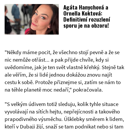
Agáta Hanychová a
Ornella Koktová:
Definitivní rozuzlení
sporu je na obzoru!
"Někdy máme pocit, že všechno stojí pevně a že se
nic nemůže otřást... a pak přijde chvíle, kdy si
uvědomíme, jak je ten svět vlastně křehký. Stejně tak
ale věřím, že si lidé jednou dokážou znovu najít
cestu k sobě. Protože přiznejme si, zatím se nám to
na téhle planetě moc nedaří," pokračovala.
"S velkým údivem totiž sleduju, kolik tyhle situace
vyvolávají na sítích hejtu, nepřejícnosti a takového
prapodivného výsměchu. Úšklebky směrem k lidem,
kteří v Dubaji žijí, snaží se tam podnikat nebo si tam