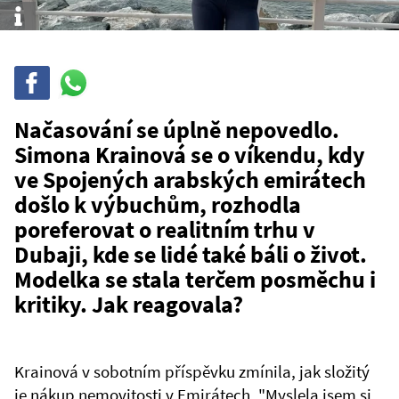
Info
Sdílet
Sdílej
na
WhatsAppu
Načasování se úplně nepovedlo.
Simona Krainová se o víkendu, kdy
ve Spojených arabských emirátech
došlo k výbuchům, rozhodla
poreferovat o realitním trhu v
Dubaji, kde se lidé také báli o život.
Modelka se stala terčem posměchu i
kritiky. Jak reagovala?
Krainová v sobotním příspěvku zmínila, jak složitý
je nákup nemovitosti v Emirátech. "Myslela jsem si,