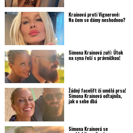
Krainová proti Vignerové:
Na čem se dámy neshodnou?
Simona Krainová zuří: Útok
na syna řeší s právničkou!
Žádný facelift či umělá prsa!
Simona Krainová odtajnila,
jak o sebe dbá
Simona Krainová se