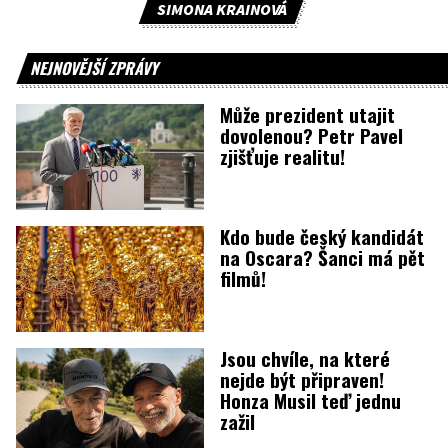
SIMONA KRAINOVÁ
NEJNOVĚJŠÍ ZPRÁVY
Může prezident utajit
dovolenou? Petr Pavel
zjišťuje realitu!
Kdo bude český kandidát
na Oscara? Šanci má pět
filmů!
Jsou chvíle, na které
nejde být připraven!
Honza Musil teď jednu
zažil