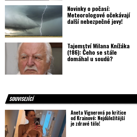
Novinky o počasí:
Meteorologové očekávají
další nebezpečné jevy!
Tajemství Milana Knížáka
(†86): Čeho se stále
domáhal u soudů?
SOUVISEJÍCÍ
Aneta Vignerová po kritice
od Krainové: Nejdůležitější
je zdravé tělo!