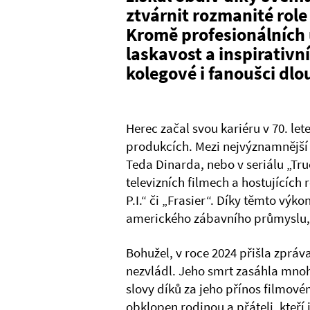
ztvárnit rozmanité role 
Kromě profesionálních 
laskavost a inspirativn
kolegové i fanoušci dl
Herec začal svou kariéru v 70. le
produkcích. Mezi nejvýznamnější r
Teda Dinarda, nebo v seriálu „Tru
televizních filmech a hostujících
P.I.“ či „Frasier“. Díky těmto vý
amerického zábavního průmyslu,
Bohužel, v roce 2024 přišla zpráv
nezvládl. Jeho smrt zasáhla mnoho
slovy díků za jeho přínos filmové
obklopen rodinou a přáteli, kteří