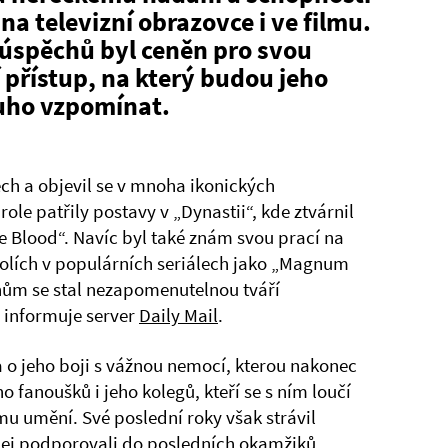
na televizní obrazovce i ve filmu.
úspěchů byl ceněn pro svou
í přístup, na který budou jeho
ouho vzpomínat.
tech a objevil se v mnoha ikonických
ole patřily postavy v „Dynastii“, kde ztvárnil
e Blood“. Navíc byl také znám svou prací na
 rolích v populárních seriálech jako „Magnum
konům se stal nezapomenutelnou tváří
 informuje server
Daily Mail
.
a o jeho boji s vážnou nemocí, kterou nakonec
 fanoušků i jeho kolegů, kteří se s ním loučí
mu umění. Své poslední roky však strávil
 jej podporovali do posledních okamžiků.