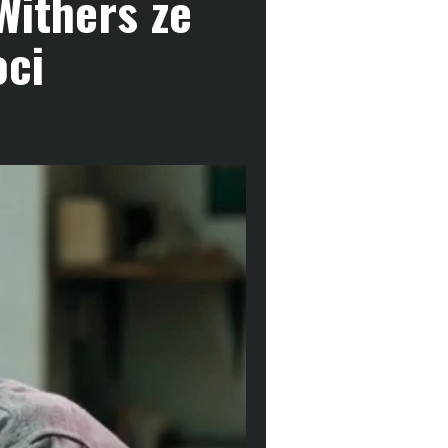
Withers ze
oci