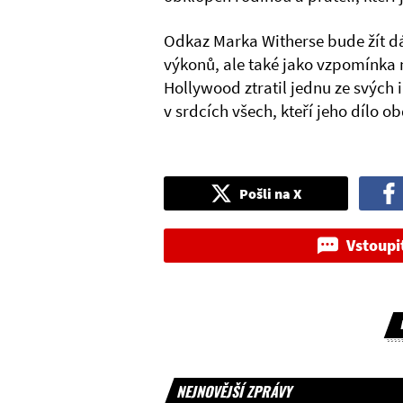
Odkaz Marka Witherse bude žít dá
výkonů, ale také jako vzpomínka n
Hollywood ztratil jednu ze svých 
v srdcích všech, kteří jeho dílo ob
Pošli na X
Vstoupi
NEJNOVĚJŠÍ ZPRÁVY