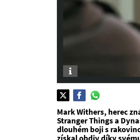
Info
Sdílet
Pošli
Pošli
na
na
na
X
Facebook
WhatsAppu
Mark Withers, herec zn
Stranger Things a Dynas
dlouhém boji s rakovino
získal obdiv díky svém