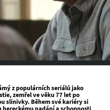
ámý z populárních seriálů jako
tie, zemřel ve věku 77 let po
u slinivky. Během své kariéry si
u hereckému nadání a schopnosti