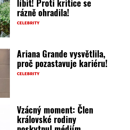
líbit! Proti kritice se
rázně ohradila!
CELEBRITY
Ariana Grande vysvětlila,
proč pozastavuje kariéru!
CELEBRITY
Vzácný moment: Člen
královské rodiny
poskytnul médiím