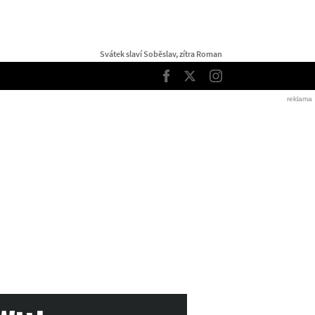
Svátek slaví Soběslav, zítra Roman
TOP
Facebook
Twitter
Instagram