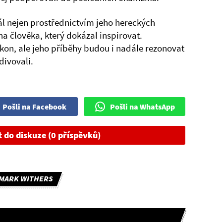
l nejen prostřednictvím jeho hereckých
a člověka, který dokázal inspirovat.
ikon, ale jeho příběhy budou i nadále rezonovat
divovali.
Pošli na Facebook
Pošli na WhatsApp
t do diskuze (0 příspěvků)
MARK WITHERS