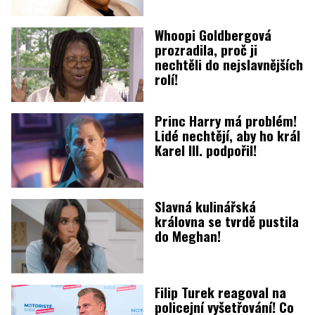
Whoopi Goldbergová
prozradila, proč ji
nechtěli do nejslavnějších
rolí!
Princ Harry má problém!
Lidé nechtějí, aby ho král
Karel III. podpořil!
Slavná kulinářská
královna se tvrdě pustila
do Meghan!
Filip Turek reagoval na
policejní vyšetřování! Co