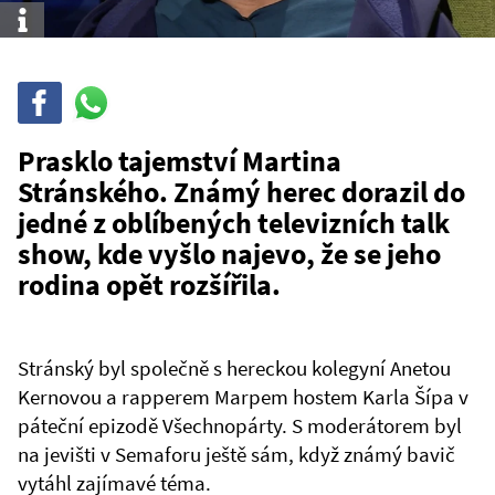
Info
Sdílet
Sdílej
na
WhatsAppu
Prasklo tajemství Martina
Stránského. Známý herec dorazil do
jedné z oblíbených televizních talk
show, kde vyšlo najevo, že se jeho
rodina opět rozšířila.
Stránský byl společně s hereckou kolegyní Anetou
Kernovou a rapperem Marpem hostem Karla Šípa v
páteční epizodě Všechnopárty. S moderátorem byl
na jevišti v Semaforu ještě sám, když známý bavič
vytáhl zajímavé téma.