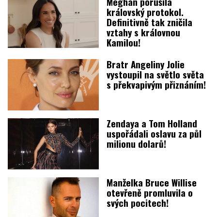
Meghan porušila
královský protokol.
Definitivně tak zničila
vztahy s královnou
Kamilou!
Bratr Angeliny Jolie
vystoupil na světlo světa
s překvapivým přiznáním!
Zendaya a Tom Holland
uspořádali oslavu za půl
milionu dolarů!
Manželka Bruce Willise
otevřeně promluvila o
svých pocitech!