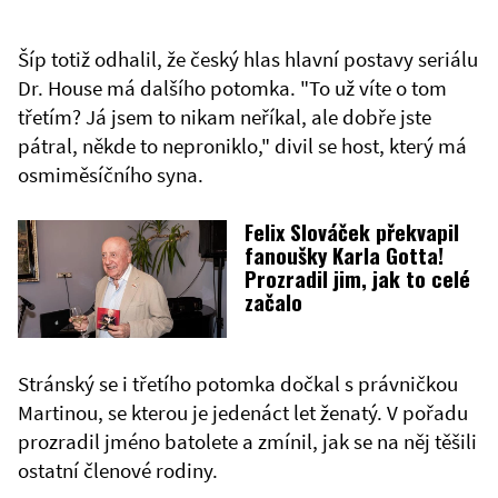
Šíp totiž odhalil, že český hlas hlavní postavy seriálu
Dr. House má dalšího potomka. "To už víte o tom
třetím? Já jsem to nikam neříkal, ale dobře jste
pátral, někde to neproniklo," divil se host, který má
osmiměsíčního syna.
Felix Slováček překvapil
fanoušky Karla Gotta!
Prozradil jim, jak to celé
začalo
Stránský se i třetího potomka dočkal s právničkou
Martinou, se kterou je jedenáct let ženatý. V pořadu
prozradil jméno batolete a zmínil, jak se na něj těšili
ostatní členové rodiny.