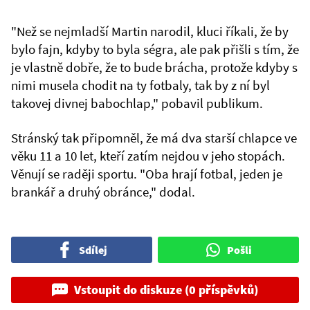
"Než se nejmladší Martin narodil, kluci říkali, že by
bylo fajn, kdyby to byla ségra, ale pak přišli s tím, že
je vlastně dobře, že to bude brácha, protože kdyby s
nimi musela chodit na ty fotbaly, tak by z ní byl
takovej divnej babochlap," pobavil publikum.
Stránský tak připomněl, že má dva starší chlapce ve
věku 11 a 10 let, kteří zatím nejdou v jeho stopách.
Věnují se raději sportu. "Oba hrají fotbal, jeden je
brankář a druhý obránce," dodal.
Sdílej
Pošli
Vstoupit do diskuze (0 příspěvků)