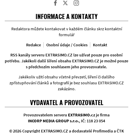
Facebook
Twitter
Instagram
INFORMACE A KONTAKTY
Redaktora můžete kontakovat v každém článku skrz kontaktní
formulář
Redakce
Osobní údaje / Cookies
Kontakt
RSS kanály serveru EXTRASIMO.CZ lze užívat pouze pro osobní
potřebu. Jakékoli další šíření obsahu EXTRASIMO.CZ je možné pouze
s předchozím souhlasem jeho provozovatele.
Jakékoliv užití obsahu včetně převzetí, šíření či dalšího
zpřístupňování článků a fotografií je bez souhlasu EXTRASIMO.CZ
zakázáno.
VYDAVATEL A PROVOZOVATEL
Provozovatelem serveru
EXTRASIMO.cz
je firma
INCORP MEDIA GROUP s.r.o.
, IČ: 118 23 054
© 2026 Copyright EXTRASIMO.CZ a dodavatelé Profimedia a ČTK