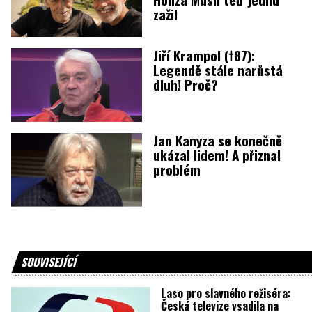
zažil
Jiří Krampol (†87):
Legendě stále narůstá
dluh! Proč?
Jan Kanyza se konečně
ukázal lidem! A přiznal
problém
SOUVISEJÍCÍ
Laso pro slavného režiséra:
Česká televize vsadila na