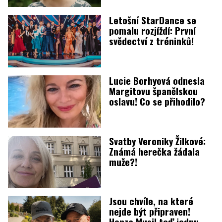
Letošní StarDance se
pomalu rozjíždí: První
svědectví z tréninků!
Lucie Borhyová odnesla
Margitovu španělskou
oslavu! Co se přihodilo?
Svatby Veroniky Žilkové:
Známá herečka žádala
muže?!
Jsou chvíle, na které
nejde být připraven!
Honza Musil teď jednu