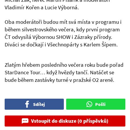
Vladimír Kořen a Lucie Výborná.
Oba moderátoři budou mít svá místa v programu i
během silvestrovského večera, kdy první program
ČT odvysílá Výbornou SHOW i Zázraky přírody.
Diváci se dočkají i Všechnopárty s Karlem Šípem.
Zlatým hřebem posledního večera roku bude pořad
StarDance Tour… když hvězdy tančí. Natáčet se
bude během zastávky turné v pražské O2 areně.
Sdílej
Pošli
Vstoupit do diskuze (0 příspěvků)