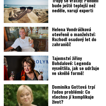
Tropy se vrátily! Pondělí
bude ještě teplejší než
neděle, varují experti
Helena Vondráčková
otevřeně o manželství:
Rozhodl osudový let do
zahraničí!
Tajemství Jiřiny
Bohdalové: Legenda
vysvětlila, jak se udržuje
ve skvělé formě!
Dominika Gottová trpí
řadou problémů: Co
všechno jí komplikuje
život?