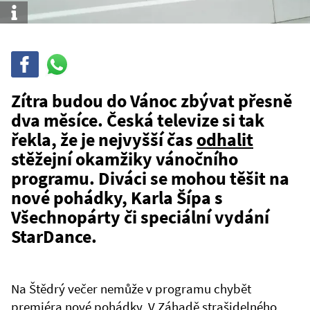
Info
Sdílet
Sdílej
na
WhatsAppu
Zítra budou do Vánoc zbývat přesně
dva měsíce. Česká televize si tak
řekla, že je nejvyšší čas
odhalit
stěžejní okamžiky vánočního
programu. Diváci se mohou těšit na
nové pohádky, Karla Šípa s
Všechnopárty či speciální vydání
StarDance.
Na Štědrý večer nemůže v programu chybět
premiéra nové pohádky. V Záhadě strašidelného