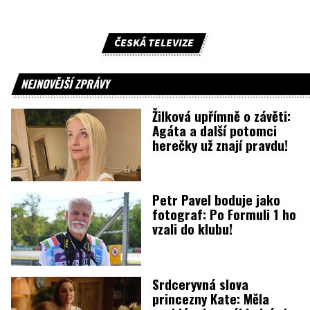
ČESKÁ TELEVIZE
NEJNOVĚJŠÍ ZPRÁVY
Žilková upřímně o závěti:
Agáta a další potomci
herečky už znají pravdu!
Petr Pavel boduje jako
fotograf: Po Formuli 1 ho
vzali do klubu!
Srdceryvná slova
princezny Kate: Měla