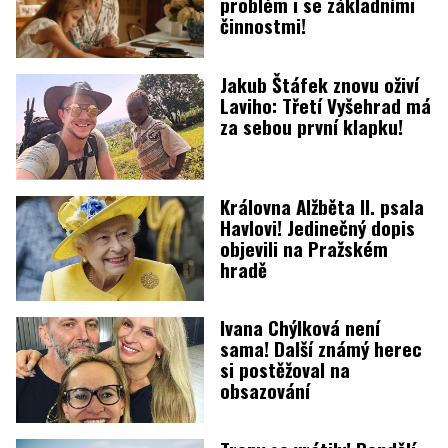
problém i se základními
činnostmi!
Jakub Štáfek znovu oživí
Laviho: Třetí Vyšehrad má
za sebou první klapku!
Královna Alžběta II. psala
Havlovi! Jedinečný dopis
objevili na Pražském
hradě
Ivana Chýlková není
sama! Další známý herec
si postěžoval na
obsazování