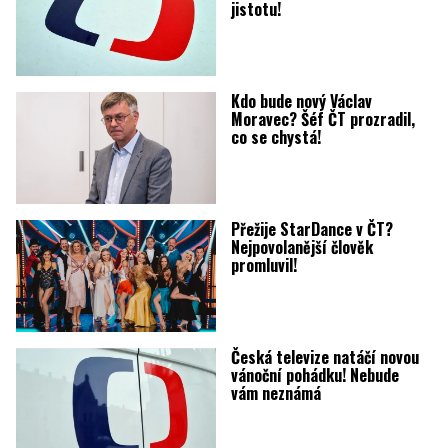
jistotu!
Kdo bude nový Václav
Moravec? Šéf ČT prozradil,
co se chystá!
Přežije StarDance v ČT?
Nejpovolanější člověk
promluvil!
Česká televize natáčí novou
vánoční pohádku! Nebude
vám neznámá