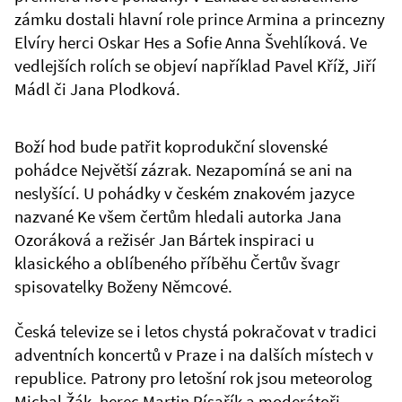
zámku dostali hlavní role prince Armina a princezny
Elvíry herci Oskar Hes a Sofie Anna Švehlíková. Ve
vedlejších rolích se objeví například Pavel Kříž, Jiří
Mádl či Jana Plodková.
Boží hod bude patřit koprodukční slovenské
pohádce Největší zázrak. Nezapomíná se ani na
neslyšící. U pohádky v českém znakovém jazyce
nazvané Ke všem čertům hledali autorka Jana
Ozoráková a režisér Jan Bártek inspiraci u
klasického a oblíbeného příběhu Čertův švagr
spisovatelky Boženy Němcové.
Česká televize se i letos chystá pokračovat v tradici
adventních koncertů v Praze i na dalších místech v
republice. Patrony pro letošní rok jsou meteorolog
Michal Žák, herec Martin Písařík a moderátoři