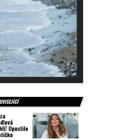
UVISEJÍCÍ
za
dlová
hlí! Opustilo
latíčko