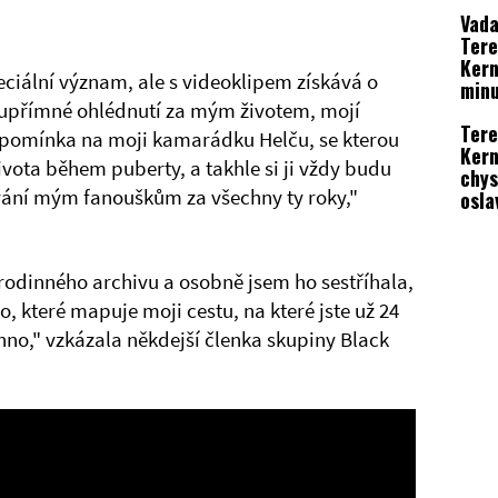
Vada
Tere
Kern
ciální význam, ale s videoklipem získává o
minu
 upřímné ohlédnutí za mým životem, mojí
Tere
 vzpomínka na moji kamarádku Helču, se kterou
Kern
ivota během puberty, a takhle si ji vždy budu
chys
vání mým fanouškům za všechny ty roky,"
osla
chyb
Mare
Blac
rodinného archivu a osobně jsem ho sestříhala,
, které mapuje moji cestu, na které jste už 24
hno," vzkázala někdejší členka skupiny Black