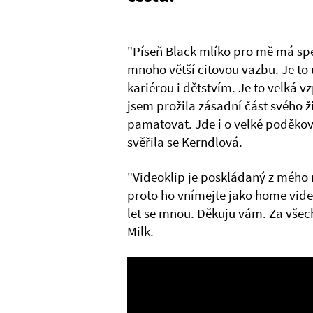
"Píseň Black mlíko pro mě má spe
mnoho větší citovou vazbu. Je to
kariérou i dětstvím. Je to velká
jsem prožila zásadní část svého ž
pamatovat. Jde i o velké poděko
svěřila se Kerndlová.
"Videoklip je poskládaný z mého 
proto ho vnímejte jako home video
let se mnou. Děkuju vám. Za všec
Milk.