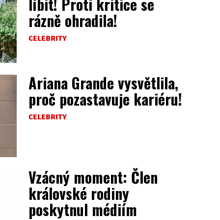
líbit! Proti kritice se
rázně ohradila!
CELEBRITY
Ariana Grande vysvětlila,
proč pozastavuje kariéru!
CELEBRITY
Vzácný moment: Člen
královské rodiny
poskytnul médiím