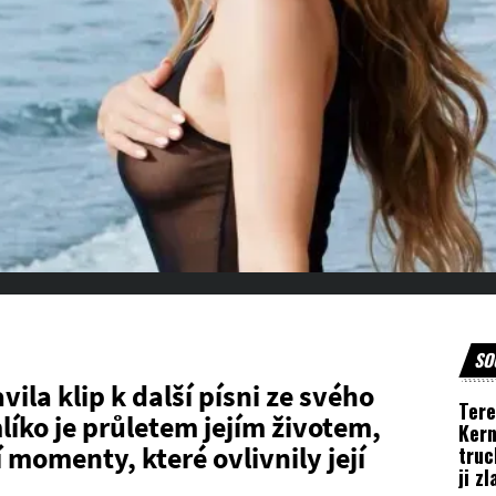
SO
ila klip k další písni ze svého
Tere
íko je průletem jejím životem,
Kern
momenty, které ovlivnily její
truc
ji z