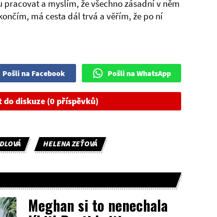
ipu pracovat a myslím, že všechno zásadní v něm
končím, má cesta dál trvá a věřím, že po ní
Pošli na Facebook
Pošli na WhatsApp
t do diskuze (0 příspěvků)
DLOVÁ
HELENA ZEŤOVÁ
Meghan si to nenechala