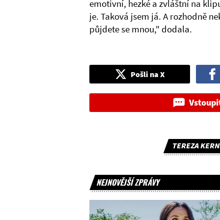
emotivní, hezké a zvláštní na kl
je. Taková jsem já. A rozhodně ne
půjdete se mnou," dodala.
Pošli na X
Vstoupi
TEREZA KERN
NEJNOVĚJŠÍ ZPRÁVY