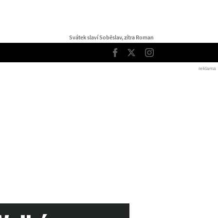
Svátek slaví Soběslav, zítra Roman
TOP
Facebook
Twitter
Instagram