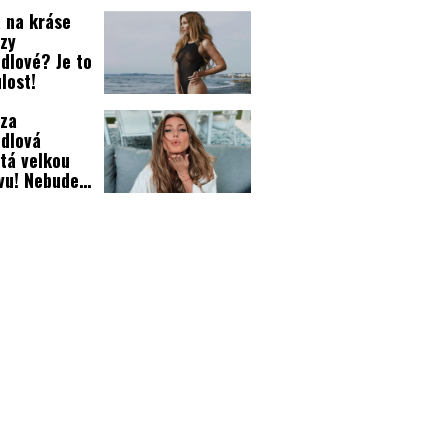
 na kráse
zy
dlové? Je to
lost!
za
dlová
tá velkou
vu! Nebude
ět Leoš
š, zazní
k Milk