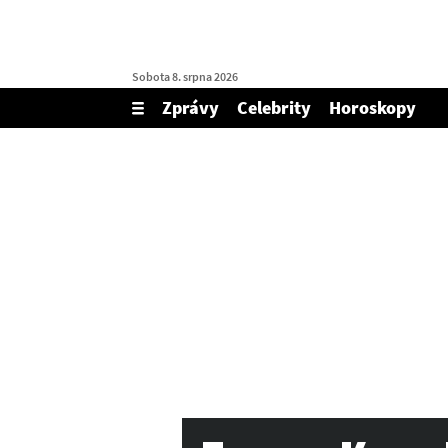
Sobota 8. srpna 2026
Zprávy
Celebrity
Horoskopy
Zobrazit/skrýt
menu