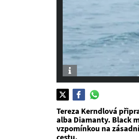
Info
Sdílet
Pošli
Pošli
na
na
na
X
Facebook
WhatsAppu
Tereza Kerndlová připrav
alba Diamanty. Black ml
vzpomínkou na zásadní 
cestu.