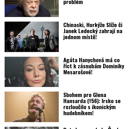
problém
Chinaski, Horkýže Slíže či
Janek Ledecký zahrají na
jednom místě!
Agáta Hanychová má co
říct k zásnubám Dominiky
Mesarošové!
Sbohem pro Glena
Hansarda (†56): Irsko se
rozloučilo s ikonickým
hudebníkem!