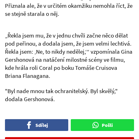
Přiznala ale, že v určitém okamžiku nemohla říct, že
se stejně starala o něj.
„Řekla jsem mu, že v jednu chvíli začne něco dělat
pod peřinou, a dodala jsem, že jsem velmi lechtivá.
Řekla jsem: ‚Ne, to nikdy nedělej,‘“ vzpomínala Gina
Gershonová na natáčení milostné scény ve filmu,
kde hrála roli Coral po boku Tomáše Cruisova
Briana Flanagana.
"Byl nade mnou tak ochranitelský. Byl skvělý,"
dodala Gershonová.
Sdílej
Pošli