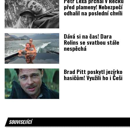
Petr Lexa prchal v Řecku
před plameny! Nebezpečí
odhalil na poslední chvíli
Dává si na čas! Dara
Rolins se svatbou stále
nespěchá
Brad Pitt poskytl jezírko
hasičům! Využili ho i Češi
SOUVISEJÍCÍ