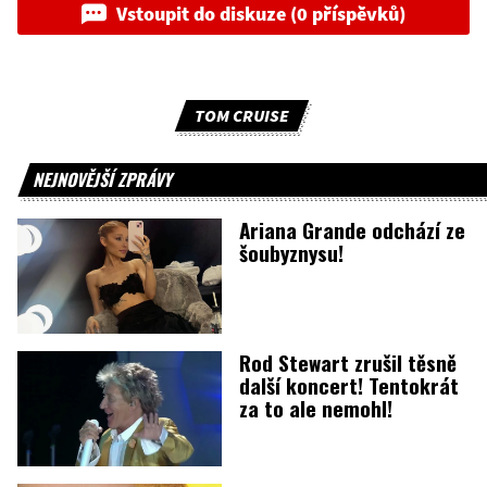
Vstoupit do diskuze (0 příspěvků)
TOM CRUISE
NEJNOVĚJŠÍ ZPRÁVY
Ariana Grande odchází ze
šoubyznysu!
Rod Stewart zrušil těsně
další koncert! Tentokrát
za to ale nemohl!