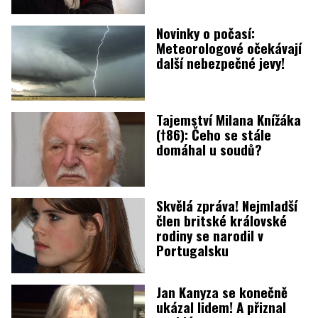
Novinky o počasí:
Meteorologové očekávají
další nebezpečné jevy!
Tajemství Milana Knížáka
(†86): Čeho se stále
domáhal u soudů?
Skvělá zpráva! Nejmladší
člen britské královské
rodiny se narodil v
Portugalsku
Jan Kanyza se konečně
ukázal lidem! A přiznal