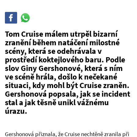
Sdílet
Sdílej
na
WhatsAppu
Tom Cruise málem utrpěl bizarní
zranění během natáčení milostné
scény, která se odehrávala v
prostředí koktejlového baru. Podle
slov Giny Gershonové, která s ním
ve scéně hrála, došlo k nečekané
situaci, kdy mohl být Cruise zraněn.
Gershonová popsala, jak se incident
stal a jak těsně unikl vážnému
úrazu.
Gershonová přiznala, že Cruise nechtěně zranila při