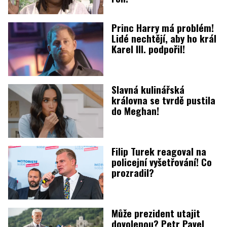
Princ Harry má problém!
Lidé nechtějí, aby ho král
Karel III. podpořil!
Slavná kulinářská
královna se tvrdě pustila
do Meghan!
Filip Turek reagoval na
policejní vyšetřování! Co
prozradil?
Může prezident utajit
dovolenou? Petr Pavel