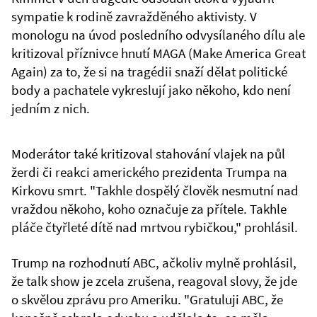
sympatie k rodině zavražděného aktivisty. V
monologu na úvod posledního odvysílaného dílu ale
kritizoval příznivce hnutí MAGA (Make America Great
Again) za to, že si na tragédii snaží dělat politické
body a pachatele vykreslují jako někoho, kdo není
jedním z nich.
Moderátor také kritizoval stahování vlajek na půl
žerdi či reakci amerického prezidenta Trumpa na
Kirkovu smrt. "Takhle dospělý člověk nesmutní nad
vraždou někoho, koho označuje za přítele. Takhle
pláče čtyřleté dítě nad mrtvou rybičkou," prohlásil.
Trump na rozhodnutí ABC, ačkoliv mylně prohlásil,
že talk show je zcela zrušena, reagoval slovy, že jde
o skvělou zprávu pro Ameriku. "Gratuluji ABC, že