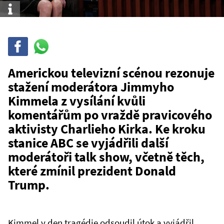
Info
Sdílet
Sdílej
na
WhatsAppu
Americkou televizní scénou rezonuje
stažení moderátora Jimmyho
Kimmela z vysílání kvůli
komentářům po vraždě pravicového
aktivisty Charlieho Kirka. Ke kroku
stanice ABC se vyjádřili další
moderátoři talk show, včetně těch,
které zmínil prezident Donald
Trump.
Kimmel v den tragédie odsoudil útok a vyjádřil