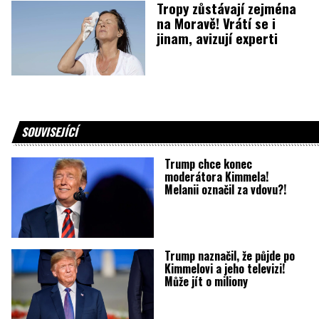
Tropy zůstávají zejména
na Moravě! Vrátí se i
jinam, avizují experti
SOUVISEJÍCÍ
Trump chce konec
moderátora Kimmela!
Melanii označil za vdovu?!
Trump naznačil, že půjde po
Kimmelovi a jeho televizi!
Může jít o miliony