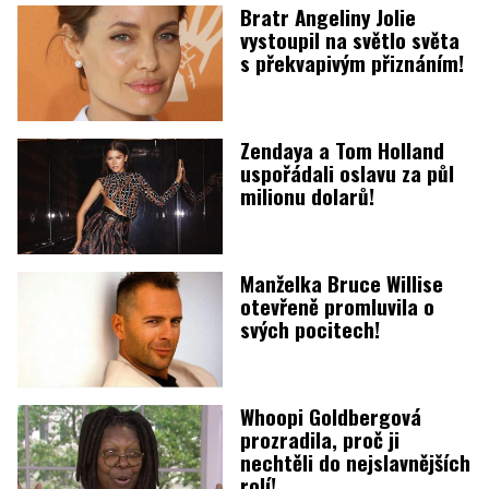
Bratr Angeliny Jolie
vystoupil na světlo světa
s překvapivým přiznáním!
Zendaya a Tom Holland
uspořádali oslavu za půl
milionu dolarů!
Manželka Bruce Willise
otevřeně promluvila o
svých pocitech!
Whoopi Goldbergová
prozradila, proč ji
nechtěli do nejslavnějších
rolí!