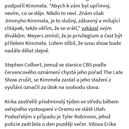
podpořil Kimmela. "Abych k vám byl upřímný,
nevím, co se děje. Nikdo to neví. Znám však
Jimmyho Kimmela, je to slušný, zábavný a milující
chlápek, takže věřím, že se vrátí,"
vzkázal
svým
divákům. Meyers zmínil, že je privilegium a čest být
přítelem Kimmela. Lidem slíbil, že svou show bude
nadále dělat stejně.
Stephen Colbert, jemuž se stanice CBS podle
červencového oznámení chystá jeho pořad The Late
Show zrušit, se Kimmela zastal a jeho stažení z
vysílání označil za útok na svobodu slova.
Kirka zastřelili předminulý týden ve středu během
veřejného vystoupení v Oremu ve státě Utah.
Podezřelým v případu je Tyler Robinson, jehož
policie zadržela o den později večer. Vdova Erika