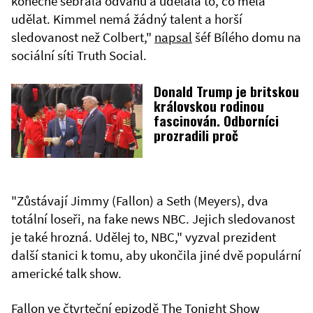
konečně sebrala odvahu a udělala to, co měla
udělat. Kimmel nemá žádný talent a horší
sledovanost než Colbert,"
napsal
šéf Bílého domu na
sociální síti Truth Social.
Donald Trump je britskou
královskou rodinou
fascinován. Odborníci
prozradili proč
"Zůstávají Jimmy (Fallon) a Seth (Meyers), dva
totální loseři, na fake news NBC. Jejich sledovanost
je také hrozná. Udělej to, NBC," vyzval prezident
další stanici k tomu, aby ukončila jiné dvě populární
americké talk show.
Fallon ve čtvrteční epizodě The Tonight Show