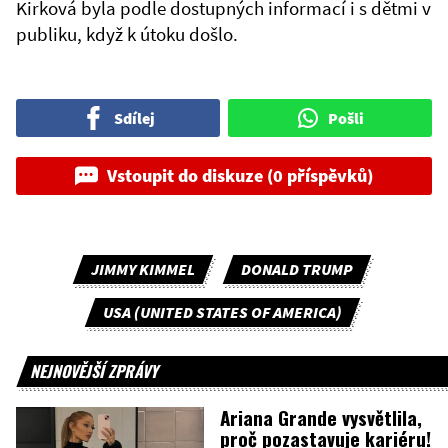
Kirková byla podle dostupných informací i s dětmi v
publiku, když k útoku došlo.
Sdílej
Pošli
Vstoupit do diskuze (0 příspěvků)
JIMMY KIMMEL
DONALD TRUMP
USA (UNITED STATES OF AMERICA)
NEJNOVĚJŠÍ ZPRÁVY
Ariana Grande vysvětlila,
proč pozastavuje kariéru!