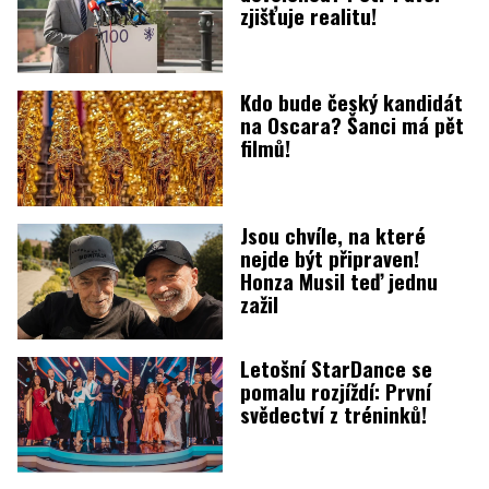
zjišťuje realitu!
Kdo bude český kandidát
na Oscara? Šanci má pět
filmů!
Jsou chvíle, na které
nejde být připraven!
Honza Musil teď jednu
zažil
Letošní StarDance se
pomalu rozjíždí: První
svědectví z tréninků!