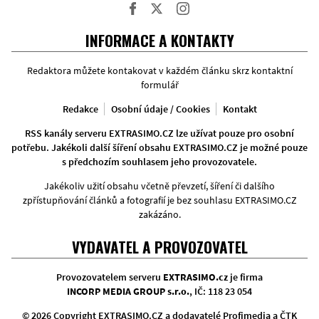
Facebook
Twitter
Instagram
INFORMACE A KONTAKTY
Redaktora můžete kontakovat v každém článku skrz kontaktní
formulář
Redakce
Osobní údaje / Cookies
Kontakt
RSS kanály serveru EXTRASIMO.CZ lze užívat pouze pro osobní
potřebu. Jakékoli další šíření obsahu EXTRASIMO.CZ je možné pouze
s předchozím souhlasem jeho provozovatele.
Jakékoliv užití obsahu včetně převzetí, šíření či dalšího
zpřístupňování článků a fotografií je bez souhlasu EXTRASIMO.CZ
zakázáno.
VYDAVATEL A PROVOZOVATEL
Provozovatelem serveru
EXTRASIMO.cz
je firma
INCORP MEDIA GROUP s.r.o.
, IČ: 118 23 054
© 2026 Copyright EXTRASIMO.CZ a dodavatelé Profimedia a ČTK