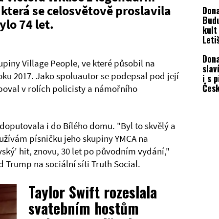
dalš
 která se celosvětově proslavila
Dona
kand
Budu
ylo 74 let.
kult
Leti
rozh
Don
přej
upiny Village People, ve které působil na
slav
roku 2017. Jako spoluautor se podepsal pod její
i s 
Česk
poval v rolích policisty a námořního
poli
naps
 doputovala i do Bílého domu. "Byl to skvělý a
využívám písničku jeho skupiny YMCA na
vský' hit, znovu, 30 let po původním vydání,"
Trump na sociální síti Truth Social.
Taylor Swift rozeslala
svatebním hostům