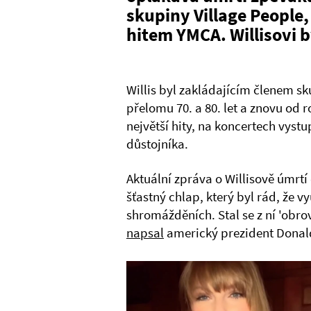
skupiny Village People,
hitem YMCA. Willisovi b
Willis byl zakládajícím členem sk
přelomu 70. a 80. let a znovu od 
největší hity, na koncertech vystu
důstojníka.
Aktuální zpráva o Willisově úmrtí
šťastný chlap, který byl rád, že 
shromážděních. Stal se z ní 'obro
napsal
americký prezident Donald 