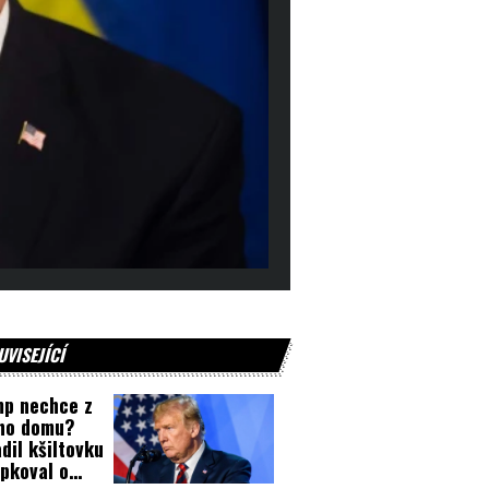
UVISEJÍCÍ
p nechce z
ého domu?
dil kšiltovku
ipkoval o