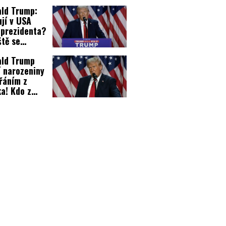
í
ld Trump:
idatuře!
jí v USA
 prezidenta?
ště se
odlo
ald Trump
menovat!
í narozeniny
přáním z
a! Kdo z
tiků mu
al?