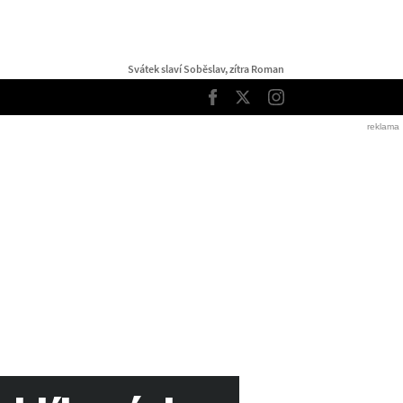
Svátek slaví Soběslav, zítra Roman
TOP
Facebook
Twitter
Instagram