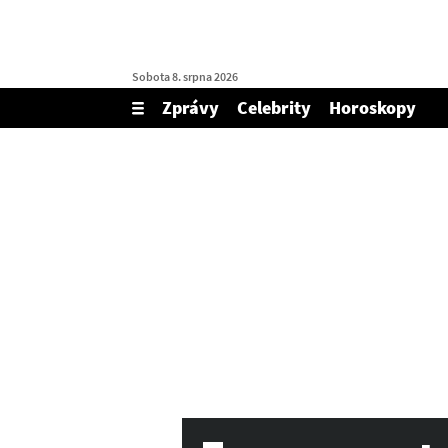
Sobota 8. srpna 2026
Zprávy
Celebrity
Horoskopy
Zobrazit/skrýt
menu