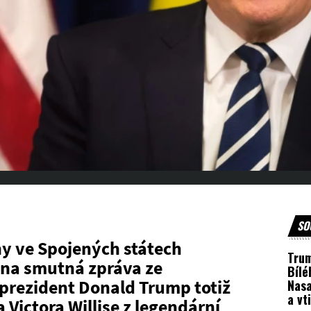
SO
uhy ve Spojených státech
Trum
dna smutná zpráva ze
Bíl
prezident Donald Trump totiž
Nasa
a vt
Victora Willise z legendární