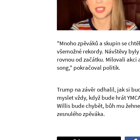
"Mnoho zpěváků a skupin se chtě
všemožné rekordy. Návštěvy byly e
rovnou od začátku. Milovali akci a
song," pokračoval politik.
Trump na závěr odhalil, jak si b
myslet vždy, když bude hrát YMCA.
Willis bude chybět, bůh mu žehnej
zesnulého zpěváka.