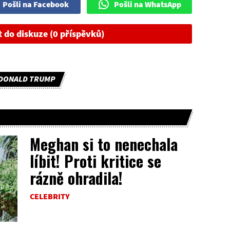
Pošli na Facebook
Pošli na WhatsApp
t do diskuze (0 příspěvků)
DONALD TRUMP
Meghan si to nenechala
líbit! Proti kritice se
rázně ohradila!
CELEBRITY