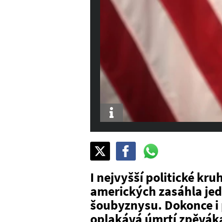
Info
Sdílet
Pošli
Pošli
na
na
na
X
Facebook
WhatsAppu
I nejvyšší politické kr
amerických zasáhla je
šoubyznysu. Dokonce i 
oplakává úmrtí zpěváka 