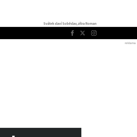
Svátek slaví Soběslav, zítra Roman
TOP
Facebook
Twitter
Instagram