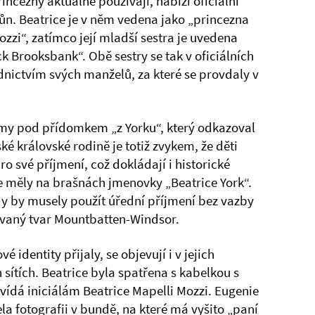
incezny aktuálně používají, nabízí oficiální
ůn. Beatrice je v něm vedena jako „princezna
zzi“, zatímco její mladší sestra je uvedena
k Brooksbank“. Obě sestry se tak v oficiálních
dnictvím svých manželů, za které se provdaly v
ámy pod přídomkem „z Yorku“, který odkazoval
tské královské rodině je totiž zvykem, že děti
pro své příjmení, což dokládají i historické
kde měly na brašnách jmenovky „Beatrice York“.
dy by musely použít úřední příjmení bez vazby
novaný tvar Mountbatten-Windsor.
 identity přijaly, se objevují i v jejich
sítích. Beatrice byla spatřena s kabelkou s
á iniciálám Beatrice Mapelli Mozzi. Eugenie
ela fotografii v bundě, na které má vyšito „paní