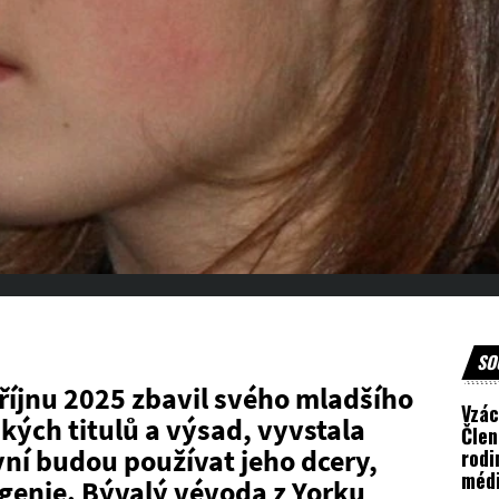
SO
 v říjnu 2025 zbavil svého mladšího
Vzá
kých titulů a výsad, vyvstala
Člen
yní budou používat jeho dcery,
rodi
méd
ugenie. Bývalý vévoda z Yorku