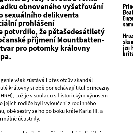
rozh
důsledku obnoveného vyšetřování
Prin
Beat
o sexuálního delikventa
Euge
ciální prohlášení
sam
přek
potvrdilo, že pětašedesátiletý
Hroz
Obje
bčanské příjmení Mountbatten-
skan
svat
í tvar pro potomky královny
jen 
brit
ipa.
král
chce
dalš
genie však zůstává i přes otcův skandál
lé královny si obě ponechávají titul princezny
“ (HRH), což je v souladu s historickým výnosem
co jejich rodiče byli vyloučeni z rodinného
 obě sestry se ho po boku krále Karla III. a
rmálně účastnily.