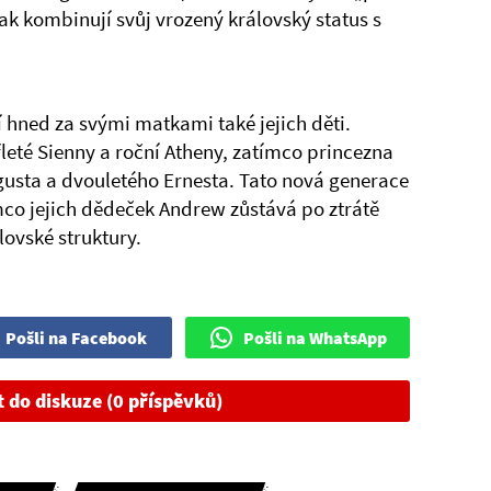
k kombinují svůj vrozený královský status s
ují hned za svými matkami také jejich děti.
leté Sienny a roční Atheny, zatímco princezna
usta a dvouletého Ernesta. Tato nová generace
ímco jejich dědeček Andrew zůstává po ztrátě
lovské struktury.
Pošli na Facebook
Pošli na WhatsApp
t do diskuze (0 příspěvků)