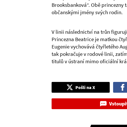
Brooksbanková“. Obě princezny ta
občanskými jmény svých rodin.
V linii následnictví na trůn figur
Princezna Beatrice je matkou čtyř
Eugenie vychovává čtyřletého Aug
tak pokračuje v rodové linii, zat
titulů v ústraní mimo oficiální krá
Pošli na X
Vstoupi