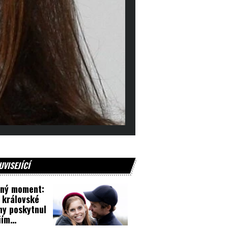
UVISEJÍCÍ
cný moment:
 královské
ny poskytnul
iím