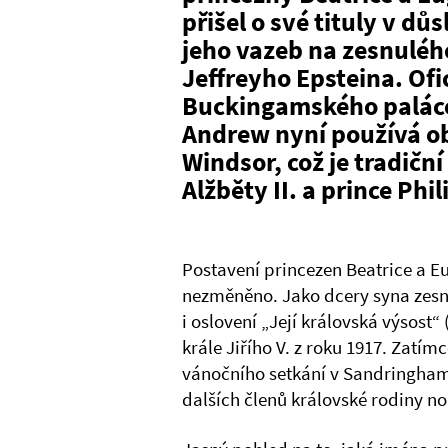
přišel o své tituly v 
jeho vazeb na zesnuléh
Jeffreyho Epsteina. Ofi
Buckingamského paláce 
Andrew nyní používá o
Windsor, což je tradičn
Alžběty II. a prince Phil
Postavení princezen Beatrice a Eu
nezměněno. Jako dcery syna zesnu
i oslovení „Její královská výsost
krále Jiřího V. z roku 1917. Zatím
vánočního setkání v Sandringhamu,
dalších členů královské rodiny no