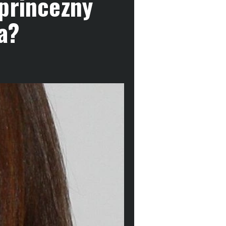
 princezny
a?