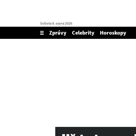
Sobota 8. srpna 2026
Zprávy
Celebrity
Horoskopy
Zobrazit/skrýt
menu