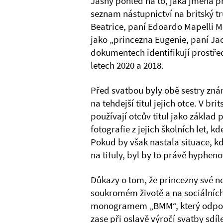
Jasný pohled na to, jaká jména pr
seznam nástupnictví na britský tr
Beatrice, paní Edoardo Mapelli Mo
jako „princezna Eugenie, paní Jac
dokumentech identifikují prostře
letech 2020 a 2018.
Před svatbou byly obě sestry zn
na tehdejší titul jejich otce. V bri
používají otcův titul jako základ 
fotografie z jejich školních let, 
Pokud by však nastala situace, k
na tituly, byl by to právě hyphe
Důkazy o tom, že princezny své nové
soukromém životě a na sociálních 
monogramem „BMM“, který odpovíd
zase při oslavě výročí svatby sdíl