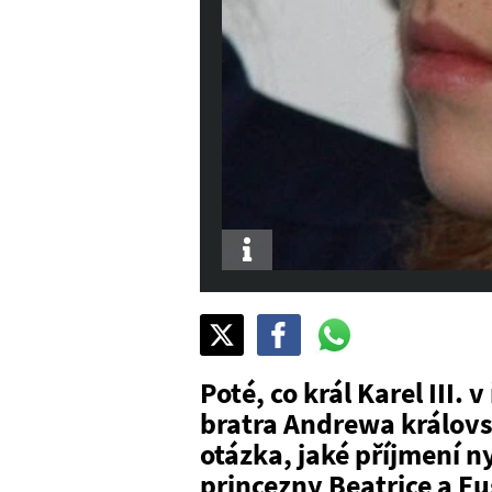
Info
Sdílet
Pošli
Pošli
na
na
na
X
Facebook
WhatsAppu
Poté, co král Karel III.
bratra Andrewa královs
otázka, jaké příjmení n
princezny Beatrice a E