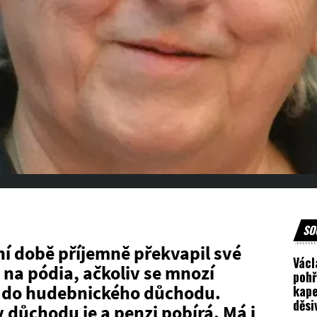
SO
ní době příjemně překvapil své
Václ
l na pódia, ačkoliv se mnozí
pohř
l do hudebnického důchodu.
kape
děsi
důchodu je a penzi pobírá. Má i