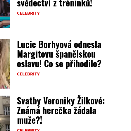
svědectví z tréninků!
CELEBRITY
Lucie Borhyová odnesla
Margitovu španělskou
oslavu! Co se přihodilo?
CELEBRITY
Svatby Veroniky Žilkové:
Známá herečka žádala
muže?!
CELEBRITY