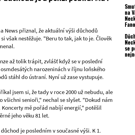
Smut
na V
Neck
Fano
se d
 News přiznal, že aktuální výši důchodů
Důch
i však nestěžuje. "Beru to tak, jak to je. Člověk
Neck
amenal.
se p
nejn
záži
 až tolik trápit, zvlášť když se v poslední
h osmdesátých narozeninách v říjnu loňského
odů stáhl do ústraní. Nyní už zase vystupuje.
 říkal jsem si, že tady v roce 2000 už nebudu, ale
o všichni senioři," nechal se slyšet. "Dokud nám
 Koncerty mě pořád nabíjí energií," potěšil
rné jeho věku 81 let.
ý důchod je posledním v současné výši. K 1.