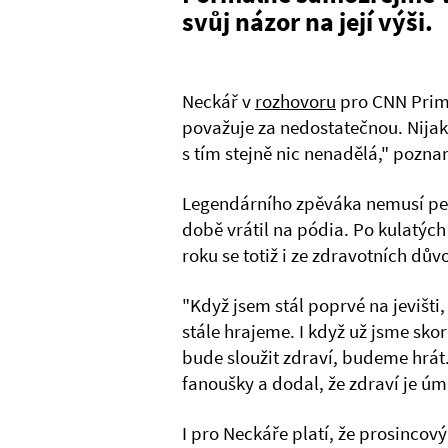
svůj názor na její výši.
Neckář v
rozhovoru
pro CNN Prima
považuje za nedostatečnou. Nijak s
s tím stejně nic nenadělá," pozn
Legendárního zpěváka nemusí penze
době vrátil na pódia. Po kulatýc
roku se totiž i ze zdravotních dův
"Když jsem stál poprvé na jevišti,
stále hrajeme. I když už jsme skor
bude sloužit zdraví, budeme hrát.
fanoušky a dodal, že zdraví je úmě
I pro Neckáře platí, že prosincov