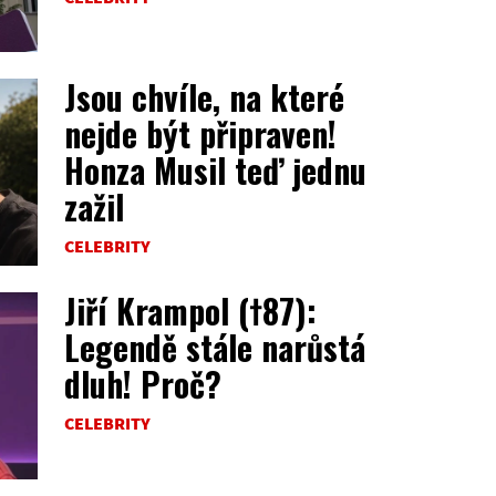
Jsou chvíle, na které
nejde být připraven!
Honza Musil teď jednu
zažil
CELEBRITY
Jiří Krampol (†87):
Legendě stále narůstá
dluh! Proč?
CELEBRITY