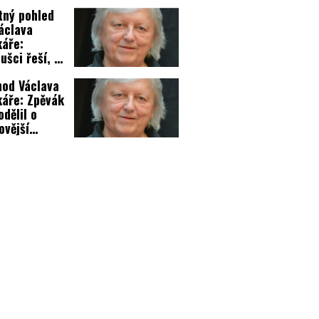
ný pohled
áclava
áře:
ušci řeší, co
ěje!
od Václava
áře: Zpěvák
odělil o
ovější
tky!