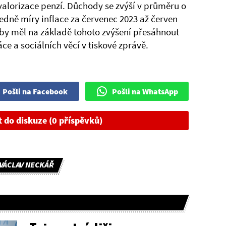
alorizace penzí. Důchody se zvýší v průměru o
edně míry inflace za červenec 2023 až červen
by měl na základě tohoto zvýšení přesáhnout
ce a sociálních věcí v tiskové zprávě.
Pošli na Facebook
Pošli na WhatsApp
t do diskuze (0 příspěvků)
VÁCLAV NECKÁŘ