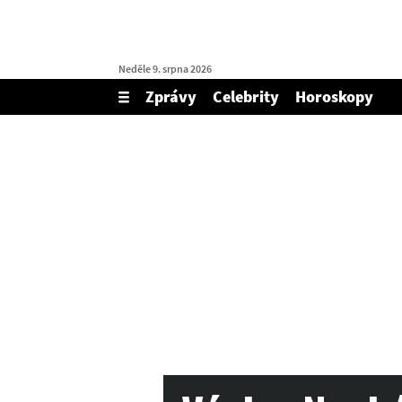
Neděle 9. srpna 2026
Zprávy
Celebrity
Horoskopy
Zobrazit/skrýt
menu