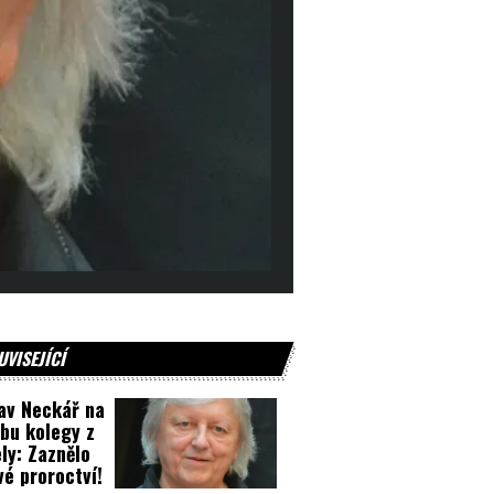
UVISEJÍCÍ
av Neckář na
bu kolegy z
ly: Zaznělo
vé proroctví!