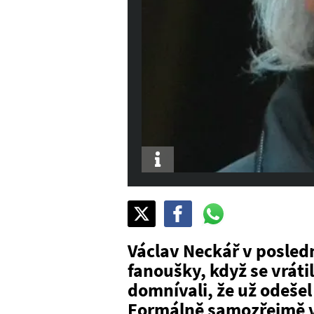
Info
Sdílet
Pošli
Pošli
na
na
na
X
Facebook
WhatsAppu
Václav Neckář v posled
fanoušky, když se vráti
domnívali, že už odeše
Formálně samozřejmě v 