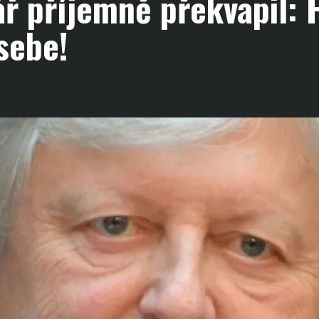
ř příjemně překvapil: 
sebe!