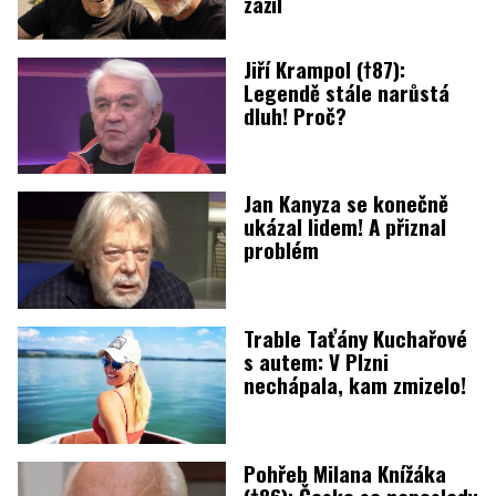
zažil
Jiří Krampol (†87):
Legendě stále narůstá
dluh! Proč?
Jan Kanyza se konečně
ukázal lidem! A přiznal
problém
Trable Taťány Kuchařové
s autem: V Plzni
nechápala, kam zmizelo!
Pohřeb Milana Knížáka
(†86): Česko se naposledy