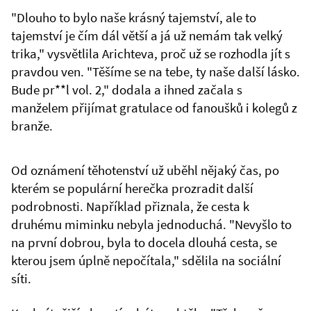
"Dlouho to bylo naše krásný tajemství, ale to
tajemství je čím dál větší a já už nemám tak velký
trika," vysvětlila Arichteva, proč už se rozhodla jít s
pravdou ven. "Těšíme se na tebe, ty naše další lásko.
Bude pr**l vol. 2," dodala a ihned začala s
manželem přijímat gratulace od fanoušků i kolegů z
branže.
Od oznámení těhotenství už uběhl nějaký čas, po
kterém se populární herečka prozradit další
podrobnosti. Například přiznala, že cesta k
druhému miminku nebyla jednoduchá. "Nevyšlo to
na první dobrou, byla to docela dlouhá cesta, se
kterou jsem úplně nepočítala," sdělila na sociální
síti.