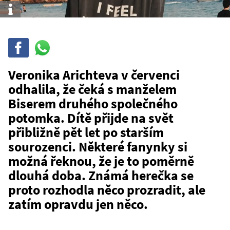
Info
Sdílet
Sdílej
na
WhatsAppu
Veronika Arichteva v červenci
odhalila, že čeká s manželem
Biserem druhého společného
potomka. Dítě přijde na svět
přibližně pět let po starším
sourozenci. Některé fanynky si
možná řeknou, že je to poměrně
dlouhá doba. Známá herečka se
proto rozhodla něco prozradit, ale
zatím opravdu jen něco.