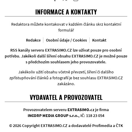
Facebook
Twitter
Instagram
INFORMACE A KONTAKTY
Redaktora můžete kontakovat v každém článku skrz kontaktní
formulář
Redakce
Osobní údaje / Cookies
Kontakt
RSS kanály serveru EXTRASIMO.CZ lze užívat pouze pro osobní
potřebu. Jakékoli další šíření obsahu EXTRASIMO.CZ je možné pouze
s předchozím souhlasem jeho provozovatele.
Jakékoliv užití obsahu včetně převzetí, šíření či dalšího
zpřístupňování článků a fotografií je bez souhlasu EXTRASIMO.CZ
zakázáno.
VYDAVATEL A PROVOZOVATEL
Provozovatelem serveru
EXTRASIMO.cz
je firma
INCORP MEDIA GROUP s.r.o.
, IČ: 118 23 054
© 2026 Copyright EXTRASIMO.CZ a dodavatelé Profimedia a ČTK