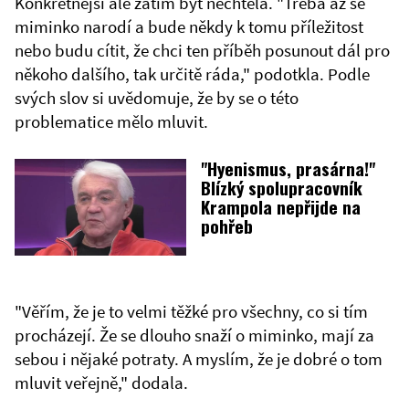
Konkrétnější ale zatím být nechtěla. "Třeba až se
miminko narodí a bude někdy k tomu příležitost
nebo budu cítit, že chci ten příběh posunout dál pro
někoho dalšího, tak určitě ráda," podotkla. Podle
svých slov si uvědomuje, že by se o této
problematice mělo mluvit.
"Hyenismus, prasárna!"
Blízký spolupracovník
Krampola nepřijde na
pohřeb
"Věřím, že je to velmi těžké pro všechny, co si tím
procházejí. Že se dlouho snaží o miminko, mají za
sebou i nějaké potraty. A myslím, že je dobré o tom
mluvit veřejně," dodala.