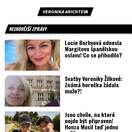
VERONIKA ARICHTEVA
NEJNOVĚJŠÍ ZPRÁVY
Lucie Borhyová odnesla
Margitovu španělskou
oslavu! Co se přihodilo?
Svatby Veroniky Žilkové:
Známá herečka žádala
muže?!
Jsou chvíle, na které
nejde být připraven!
Honza Musil teď jednu