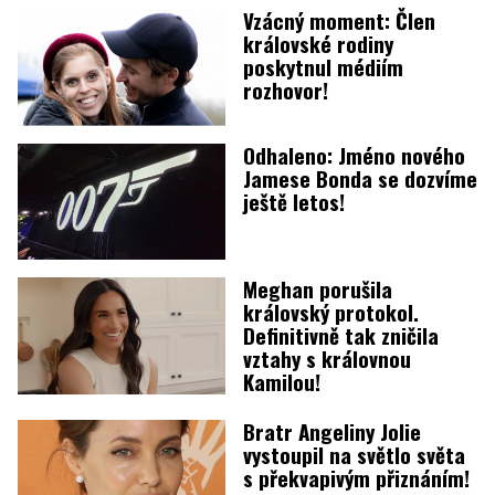
Vzácný moment: Člen
královské rodiny
poskytnul médiím
rozhovor!
Odhaleno: Jméno nového
Jamese Bonda se dozvíme
ještě letos!
Meghan porušila
královský protokol.
Definitivně tak zničila
vztahy s královnou
Kamilou!
Bratr Angeliny Jolie
vystoupil na světlo světa
s překvapivým přiznáním!