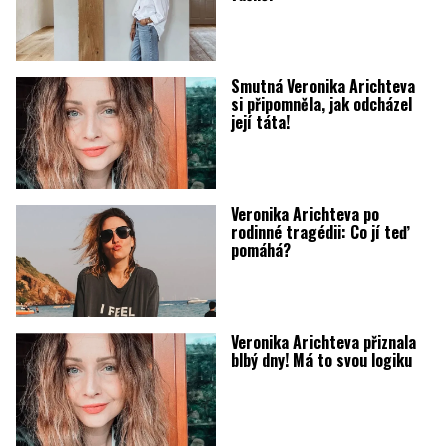
Smutná Veronika Arichteva
si připomněla, jak odcházel
její táta!
Veronika Arichteva po
rodinné tragédii: Co jí teď
pomáhá?
Veronika Arichteva přiznala
blbý dny! Má to svou logiku