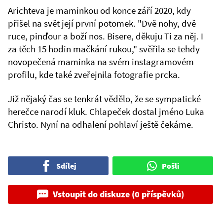
Arichteva je maminkou od konce září 2020, kdy
přišel na svět její první potomek. "Dvě nohy, dvě
ruce, pinďour a boží nos. Bisere, děkuju Ti za něj. I
za těch 15 hodin mačkání rukou," svěřila se tehdy
novopečená maminka na svém instagramovém
profilu, kde také zveřejnila fotografie prcka.
Již nějaký čas se tenkrát vědělo, že se sympatické
herečce narodí kluk. Chlapeček dostal jméno Luka
Christo. Nyní na odhalení pohlaví ještě čekáme.
Sdílej
Pošli
Vstoupit do diskuze (0 příspěvků)