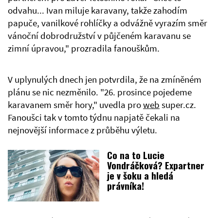
odvahu... Ivan miluje karavany, takže zahodím
papuče, vanilkové rohlíčky a odvážně vyrazím směr
vánoční dobrodružství v půjčeném karavanu se
zimní úpravou," prozradila fanouškům.
V uplynulých dnech jen potvrdila, že na zmíněném
plánu se nic nezměnilo. "26. prosince pojedeme
karavanem směr hory," uvedla pro
web
super.cz.
Fanoušci tak v tomto týdnu napjatě čekali na
nejnovější informace z průběhu výletu.
Co na to Lucie
Vondráčková? Expartner
je v šoku a hledá
právníka!