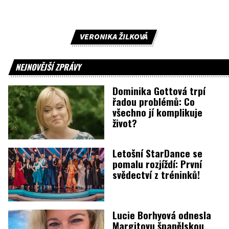
VERONIKA ŽILKOVÁ
NEJNOVĚJŠÍ ZPRÁVY
Dominika Gottová trpí
řadou problémů: Co
všechno jí komplikuje
život?
Letošní StarDance se
pomalu rozjíždí: První
svědectví z tréninků!
Lucie Borhyová odnesla
Margitovu španělskou