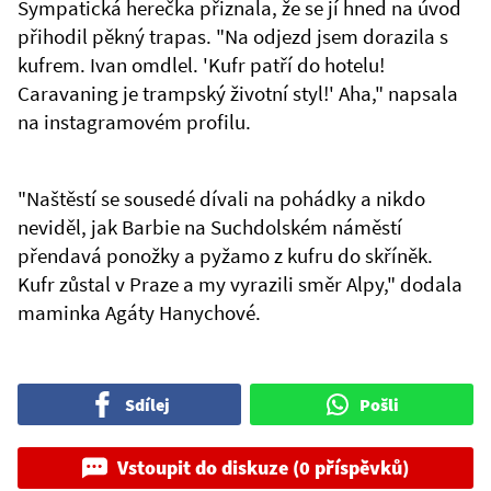
Sympatická herečka přiznala, že se jí hned na úvod
přihodil pěkný trapas. "Na odjezd jsem dorazila s
kufrem. Ivan omdlel. 'Kufr patří do hotelu!
Caravaning je trampský životní styl!' Aha," napsala
na instagramovém profilu.
"Naštěstí se sousedé dívali na pohádky a nikdo
neviděl, jak Barbie na Suchdolském náměstí
přendavá ponožky a pyžamo z kufru do skříněk.
Kufr zůstal v Praze a my vyrazili směr Alpy," dodala
maminka Agáty Hanychové.
Sdílej
Pošli
Vstoupit do diskuze (0 příspěvků)