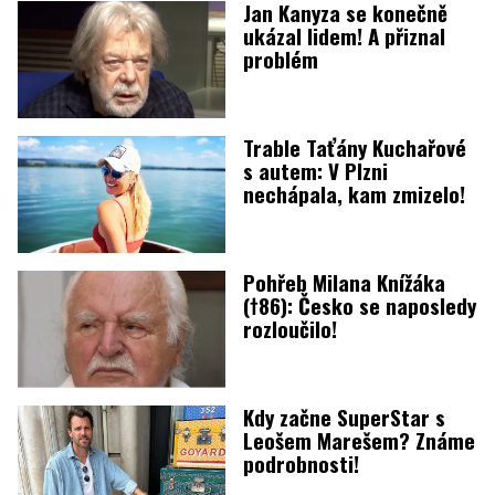
Jan Kanyza se konečně
ukázal lidem! A přiznal
problém
Trable Taťány Kuchařové
s autem: V Plzni
nechápala, kam zmizelo!
Pohřeb Milana Knížáka
(†86): Česko se naposledy
rozloučilo!
Kdy začne SuperStar s
Leošem Marešem? Známe
podrobnosti!