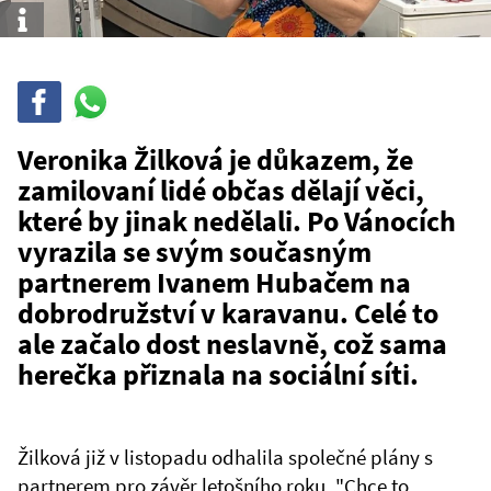
Info
Sdílet
Sdílej
na
WhatsAppu
Veronika Žilková je důkazem, že
zamilovaní lidé občas dělají věci,
které by jinak nedělali. Po Vánocích
vyrazila se svým současným
partnerem Ivanem Hubačem na
dobrodružství v karavanu. Celé to
ale začalo dost neslavně, což sama
herečka přiznala na sociální síti.
Žilková již v listopadu odhalila společné plány s
partnerem pro závěr letošního roku. "Chce to