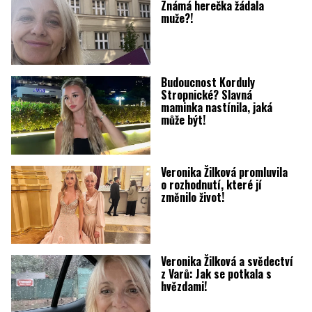
Známá herečka žádala
muže?!
Budoucnost Korduly
Stropnické? Slavná
maminka nastínila, jaká
může být!
Veronika Žilková promluvila
o rozhodnutí, které jí
změnilo život!
Veronika Žilková a svědectví
z Varů: Jak se potkala s
hvězdami!