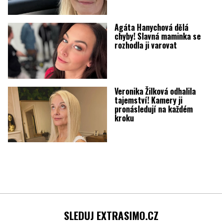
Agáta Hanychová dělá
chyby! Slavná maminka se
rozhodla ji varovat
Veronika Žilková odhalila
tajemství! Kamery ji
pronásledují na každém
kroku
SLEDUJ EXTRASIMO.CZ