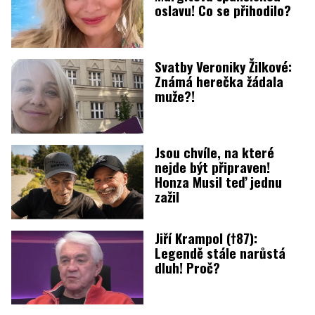
oslavu! Co se přihodilo?
Svatby Veroniky Žilkové:
Známá herečka žádala
muže?!
Jsou chvíle, na které
nejde být připraven!
Honza Musil teď jednu
zažil
Jiří Krampol (†87):
Legendě stále narůstá
dluh! Proč?