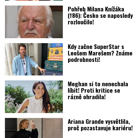
Pohřeb Milana Knížáka
(†86): Česko se naposledy
rozloučilo!
Kdy začne SuperStar s
Leošem Marešem? Známe
podrobnosti!
Meghan si to nenechala
líbit! Proti kritice se
rázně ohradila!
Ariana Grande vysvětlila,
proč pozastavuje kariéru!