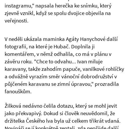
instagramu," napsala herečka ke snímku, který
zjevně vznikl, když se spolu dvojice objevila na
veřejnosti.
V neděli ukázala maminka Agáty Hanychové další
fotografii, na které je Hubač. Doplnila ji
komentářem, v němž odhalila, co má v plánu v
závěru roku. "Chce to odvahu... Ivan miluje
karavany, takže zahodím papuče, vanilkové rohlíčky
a odvážně vyrazím směr vánoční dobrodružství v
půjčeném karavanu se zimní úpravou," prozradila
fanouškům.
Žilková nedávno čelila dotazu, který se mohl jevit
jako překvapivý. Dokud si člověk neuvědomil, že
držitelka Českého lva byla už celkem třikrát vdaná.
Novináři se jí konkrétně zeptali, zda nepřijde další