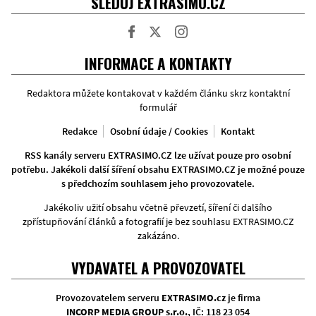
SLEDUJ EXTRASIMO.CZ
Facebook
Twitter
Instagram
INFORMACE A KONTAKTY
Redaktora můžete kontakovat v každém článku skrz kontaktní
formulář
Redakce
Osobní údaje / Cookies
Kontakt
RSS kanály serveru EXTRASIMO.CZ lze užívat pouze pro osobní
potřebu. Jakékoli další šíření obsahu EXTRASIMO.CZ je možné pouze
s předchozím souhlasem jeho provozovatele.
Jakékoliv užití obsahu včetně převzetí, šíření či dalšího
zpřístupňování článků a fotografií je bez souhlasu EXTRASIMO.CZ
zakázáno.
VYDAVATEL A PROVOZOVATEL
Provozovatelem serveru
EXTRASIMO.cz
je firma
INCORP MEDIA GROUP s.r.o.
, IČ: 118 23 054