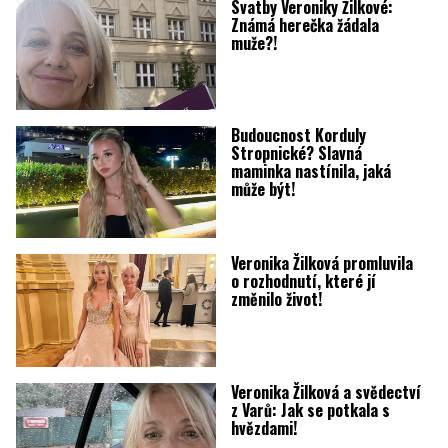
Svatby Veroniky Žilkové:
Známá herečka žádala
muže?!
Budoucnost Korduly
Stropnické? Slavná
maminka nastínila, jaká
může být!
Veronika Žilková promluvila
o rozhodnutí, které jí
změnilo život!
Veronika Žilková a svědectví
z Varů: Jak se potkala s
hvězdami!