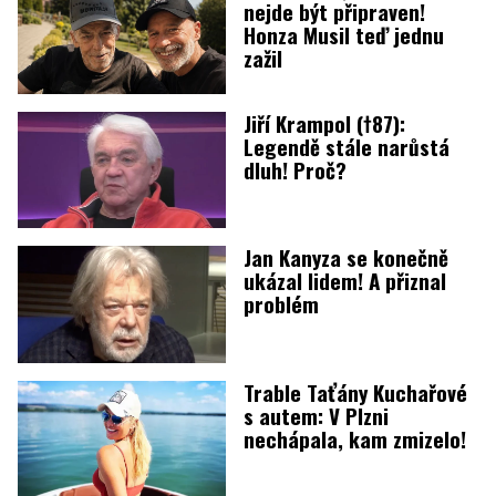
nejde být připraven!
Honza Musil teď jednu
zažil
Jiří Krampol (†87):
Legendě stále narůstá
dluh! Proč?
Jan Kanyza se konečně
ukázal lidem! A přiznal
problém
Trable Taťány Kuchařové
s autem: V Plzni
nechápala, kam zmizelo!