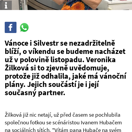
Info
Sdílet
Sdílej
na
WhatsAppu
Vánoce i Silvestr se nezadržitelně
blíží, o víkendu se budeme nacházet
už v polovině listopadu. Veronika
Žilková si to zjevně uvědomuje,
protože již odhalila, jaké má vánoční
plány. Jejich součástí je i její
současný partner.
Žilková již nic netají, už před časem se pochlubila
společnou fotkou se scénáristou Ivanem Hubačem
na sociálních sítích. "Vítám pana Hubače na svém