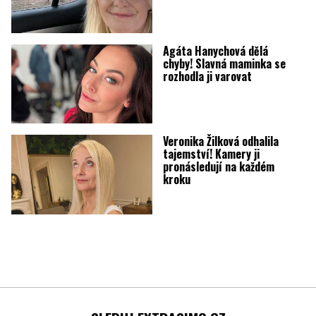
Agáta Hanychová dělá
chyby! Slavná maminka se
rozhodla ji varovat
Veronika Žilková odhalila
tajemství! Kamery ji
pronásledují na každém
kroku