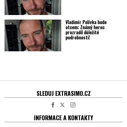
Vladimír Polívka bude
otcem: Známý herec
prozradil důležité
podrobnosti!
SLEDUJ EXTRASIMO.CZ
Facebook
Twitter
Instagram
INFORMACE A KONTAKTY