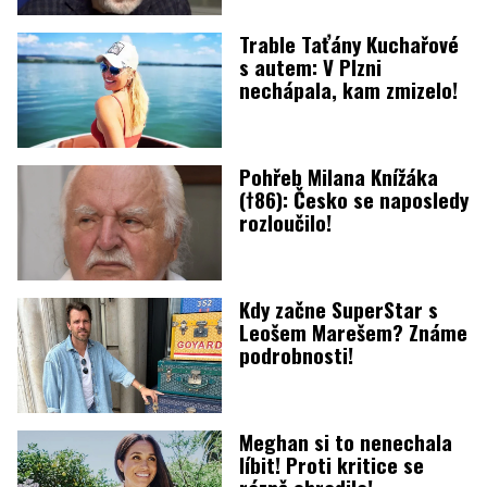
Trable Taťány Kuchařové
s autem: V Plzni
nechápala, kam zmizelo!
Pohřeb Milana Knížáka
(†86): Česko se naposledy
rozloučilo!
Kdy začne SuperStar s
Leošem Marešem? Známe
podrobnosti!
Meghan si to nenechala
líbit! Proti kritice se
rázně ohradila!