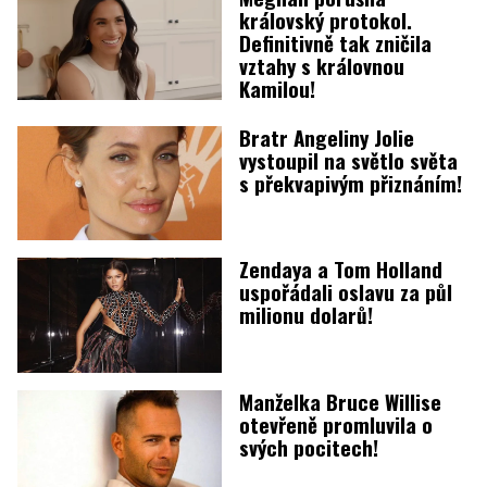
královský protokol.
Definitivně tak zničila
vztahy s královnou
Kamilou!
Bratr Angeliny Jolie
vystoupil na světlo světa
s překvapivým přiznáním!
Zendaya a Tom Holland
uspořádali oslavu za půl
milionu dolarů!
Manželka Bruce Willise
otevřeně promluvila o
svých pocitech!