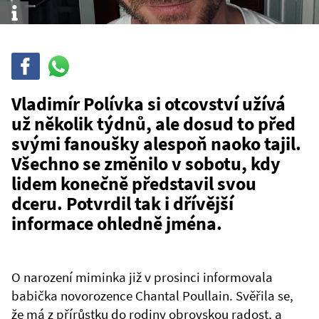
Info
Sdílet
Sdílej
na
WhatsAppu
Vladimír Polívka si otcovství užívá
už několik týdnů, ale dosud to před
svými fanoušky alespoň naoko tajil.
Všechno se změnilo v sobotu, kdy
lidem konečně představil svou
dceru. Potvrdil tak i dřívější
informace ohledně jména.
O narození miminka již v prosinci informovala
babička novorozence Chantal Poullain. Svěřila se,
že má z přírůstku do rodiny obrovskou radost, a