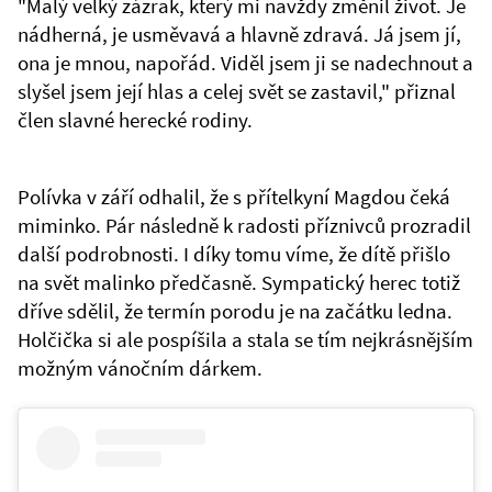
"Malý velký zázrak, který mi navždy změnil život. Je
nádherná, je usměvavá a hlavně zdravá. Já jsem jí,
ona je mnou, napořád. Viděl jsem ji se nadechnout a
slyšel jsem její hlas a celej svět se zastavil," přiznal
člen slavné herecké rodiny.
Polívka v září odhalil, že s přítelkyní Magdou čeká
miminko. Pár následně k radosti příznivců prozradil
další podrobnosti. I díky tomu víme, že dítě přišlo
na svět malinko předčasně. Sympatický herec totiž
dříve sdělil, že termín porodu je na začátku ledna.
Holčička si ale pospíšila a stala se tím nejkrásnějším
možným vánočním dárkem.