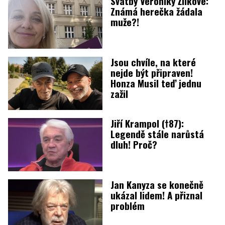
Svatby Veroniky Žilkové:
Známá herečka žádala
muže?!
Jsou chvíle, na které
nejde být připraven!
Honza Musil teď jednu
zažil
Jiří Krampol (†87):
Legendě stále narůstá
dluh! Proč?
Jan Kanyza se konečně
ukázal lidem! A přiznal
problém