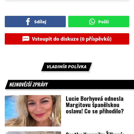
Sdílej
Pošli
Vstoupit do diskuze (0 příspěvků)
VLADIMÍR POLÍVKA
NEJNOVĚJŠÍ ZPRÁVY
Lucie Borhyová odnesla
Margitovu španělskou
oslavu! Co se přihodilo?