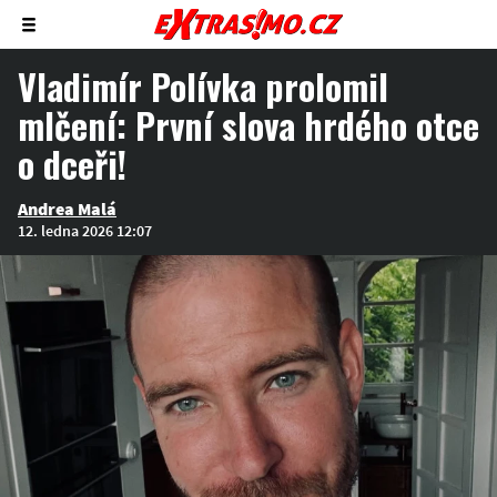
Zobrazit/skrýt
menu
Vladimír Polívka prolomil
mlčení: První slova hrdého otce
o dceři!
Andrea Malá
12. ledna 2026 12:07