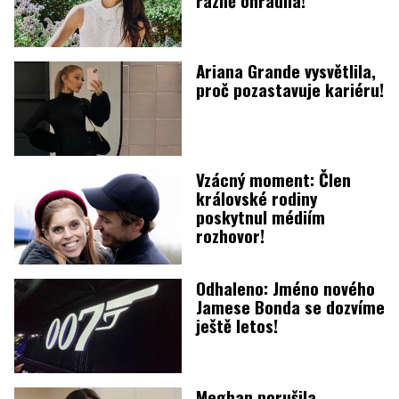
Ariana Grande vysvětlila,
proč pozastavuje kariéru!
Vzácný moment: Člen
královské rodiny
poskytnul médiím
rozhovor!
Odhaleno: Jméno nového
Jamese Bonda se dozvíme
ještě letos!
Meghan porušila