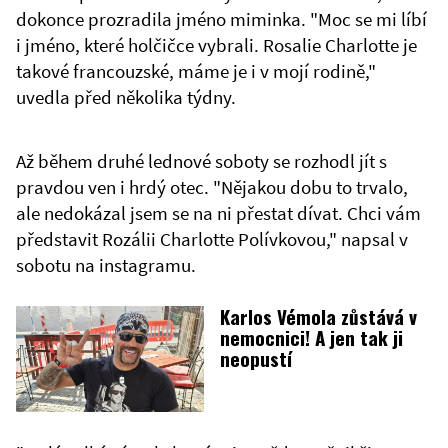
dokonce prozradila jméno miminka. "Moc se mi líbí
i jméno, které holčičce vybrali. Rosalie Charlotte je
takové francouzské, máme je i v mojí rodině,"
uvedla před několika týdny.
Až během druhé lednové soboty se rozhodl jít s
pravdou ven i hrdý otec. "Nějakou dobu to trvalo,
ale nedokázal jsem se na ni přestat dívat. Chci vám
představit Rozálii Charlotte Polívkovou," napsal v
sobotu na instagramu.
Karlos Vémola zůstává v
nemocnici! A jen tak ji
neopustí